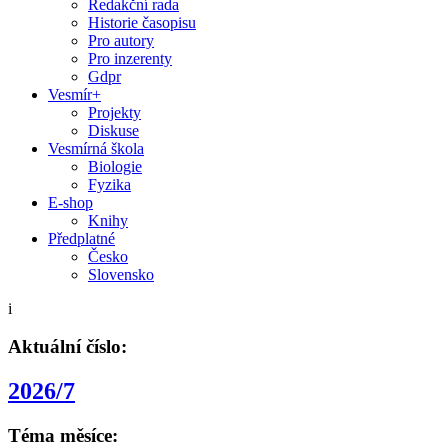
Redakční rada
Historie časopisu
Pro autory
Pro inzerenty
Gdpr
Vesmír+
Projekty
Diskuse
Vesmírná škola
Biologie
Fyzika
E-shop
Knihy
Předplatné
Česko
Slovensko
i
Aktuální číslo:
2026/7
Téma měsíce: