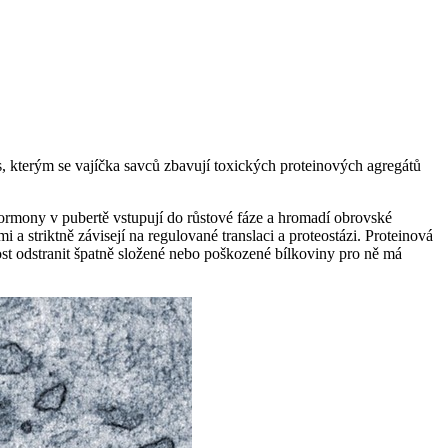
 kterým se vajíčka savců zbavují toxických proteinových agregátů
 hormony v pubertě vstupují do růstové fáze a hromadí obrovské
a striktně závisejí na regulované translaci a proteostázi. Proteinová
ost odstranit špatně složené nebo poškozené bílkoviny pro ně má