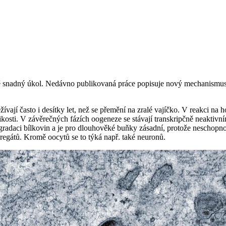
ě snadný úkol. Nedávno publikovaná práce popisuje nový mechanismus,
ívají často i desítky let, než se přemění na zralé vajíčko. V reakci na
ti. V závěrečných fázích oogeneze se stávají transkripčně neaktivními 
egradaci bílkovin a je pro dlouhověké buňky zásadní, protože neschopn
regátů. Kromě oocytů se to týká např. také neuronů.