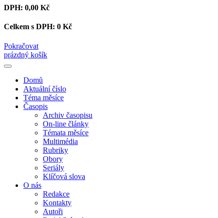
DPH:
0,00 Kč
Celkem s DPH:
0 Kč
Pokračovat
prázdný košík
Domů
Aktuální číslo
Téma měsíce
Časopis
Archiv časopisu
On-line články
Témata měsíce
Multimédia
Rubriky
Obory
Seriály
Klíčová slova
O nás
Redakce
Kontakty
Autoři