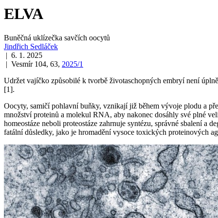
ELVA
Buněčná uklízečka savčích oocytů
Jindřich Sedláček
| 6. 1. 2025
| Vesmír 104, 63,
2025/1
Udržet vajíčko způsobilé k tvorbě životaschopných embryí není úpln
[1].
Oocyty, samičí pohlavní buňky, vznikají již během vývoje plodu a přež
množství proteinů a molekul RNA, aby nakonec dosáhly své plné velikos
homeostáze neboli proteostáze zahrnuje syntézu, správné sbalení a d
fatální důsledky, jako je hromadění vysoce toxických proteinových ag