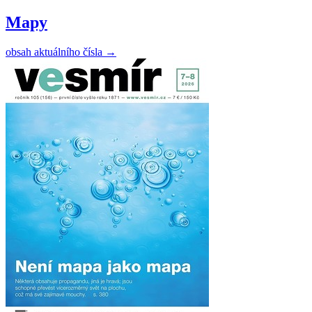
Mapy
obsah aktuálního čísla
→