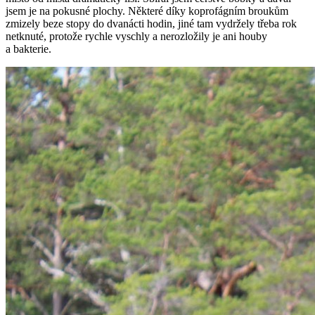
jsem je na pokusné plochy. Některé díky koprofágním broukům
zmizely beze stopy do dvanácti hodin, jiné tam vydržely třeba rok
netknuté, protože rychle vyschly a nerozložily je ani houby
a bakterie.