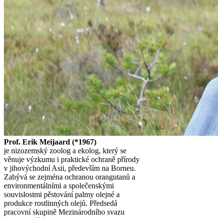
Prof. Erik Meijaard (*1967)
je nizozemský zoolog a ekolog, který se
věnuje výzkumu i praktické ochraně přírody
v jihovýchodní Asii, především na Borneu.
Zabývá se zejména ochranou orangutanů a
environmentálními a společenskými
souvislostmi pěstování palmy olejné a
produkce rostlinných olejů. Předsedá
pracovní skupině Mezinárodního svazu