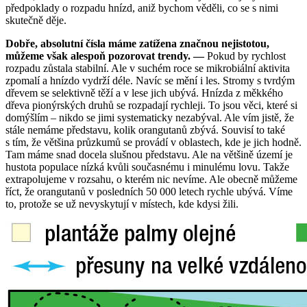
předpoklady o rozpadu hnízd, aniž bychom věděli, co se s nimi
skutečně děje.
Dobře, absolutní čísla máme zatížena značnou nejistotou,
můžeme však alespoň pozorovat trendy. —
Pokud by rychlost
rozpadu zůstala stabilní. Ale v suchém roce se mikrobiální aktivita
zpomalí a hnízdo vydrží déle. Navíc se mění i les. Stromy s tvrdým
dřevem se selektivně těží a v lese jich ubývá. Hnízda z měkkého
dřeva pionýrských druhů se rozpadají rychleji. To jsou věci, které si
domýšlím – nikdo se jimi systematicky nezabýval. Ale vím jistě, že
stále nemáme představu, kolik orangutanů zbývá. Souvisí to také
s tím, že většina průzkumů se provádí v oblastech, kde je jich hodně.
Tam máme snad docela slušnou představu. Ale na většině území je
hustota populace nízká kvůli současnému i minulému lovu. Takže
extrapolujeme v rozsahu, o kterém nic nevíme. Ale obecně můžeme
říct, že orangutanů v posledních 50 000 letech rychle ubývá. Víme
to, protože se už nevyskytují v místech, kde kdysi žili.