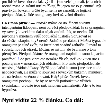
pro lidské lovce docela lákavý cíl – jsou velcí, pomalí, je na nich
hodně masa. A místní lidé mi říkají, že jejich maso je chutné. Být
pravěkým lovcem, určitě bych se na ně zaměřil. Je logické
předpokládat, že lidé orangutany loví už velmi dlouho.
Co z toho plyne? —
Protože máme co do činění s velmi
inteligentním lidoopem, není od věci předpokládat, že se orangutan
vystavený loveckému tlaku nějak změnil. Jak, to nevím. Žil
původně v mnohem větší populační hustotě? Sdružoval se
do větších skupin, když neměl žádného predátora? Možná tygra, ale
orangutan je silné zvíře, na které není snadné zaútočit. Otevírá to
spoustu nových otázek. Možná se mýlím, ale baví mne o tom
přemýšlet. Předpokládáme, že orangutani naplnili nosnou kapacitu
1)
prostředí.
Že jich v pralese nemůže žít víc, než kolik jich dnes
pozorujeme v nezasažených oblastech. Pro tento předpoklad ale
neexistují žádné důkazy. Vyšší populační hustotu jsme sice nikde
nepozorovali, ale může to souviset s loveckým tlakem v minulosti
a s následnou změnou chování. Když přišel člověk-lovec,
orangutani pochopili, že by se neměli potloukat ve větších
skupinkách, protože jsou pak mnohem zranitelnější. Ale je to jen
hypotéza.
Nyní vidíte 22 % článku. Co dál: