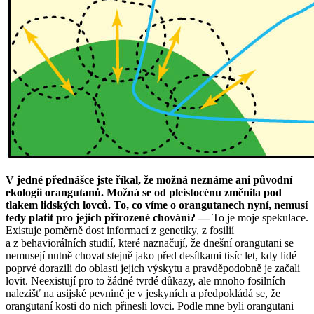
V jedné přednášce jste říkal, že možná neznáme ani původní
ekologii orangutanů. Možná se od pleistocénu změnila pod
tlakem lidských lovců. To, co víme o orangutanech nyní, nemusí
tedy platit pro jejich přirozené chování? —
To je moje spekulace.
Existuje poměrně dost informací z genetiky, z fosilií
a z behaviorálních studií, které naznačují, že dnešní orangutani se
nemusejí nutně chovat stejně jako před desítkami tisíc let, kdy lidé
poprvé dorazili do oblasti jejich výskytu a pravděpodobně je začali
lovit. Neexistují pro to žádné tvrdé důkazy, ale mnoho fosilních
nalezišť na asijské pevnině je v jeskyních a předpokládá se, že
orangutaní kosti do nich přinesli lovci. Podle mne byli orangutani