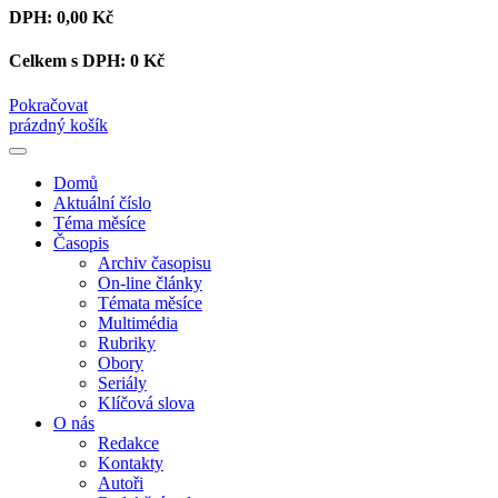
DPH:
0,00 Kč
Celkem s DPH:
0 Kč
Pokračovat
prázdný košík
Domů
Aktuální číslo
Téma měsíce
Časopis
Archiv časopisu
On-line články
Témata měsíce
Multimédia
Rubriky
Obory
Seriály
Klíčová slova
O nás
Redakce
Kontakty
Autoři