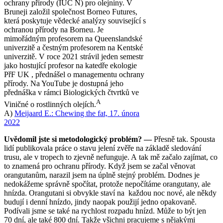
ochrany přírody (IUC N) pro olejniny. V
Bruneji založil společnost Borneo Futures,
která poskytuje vědecké analýzy související s
ochranou přírody na Borneu. Je
mimořádným profesorem na Queenslandské
univerzitě a čestným profesorem na Kentské
univerzitě. V roce 2021 strávil jeden semestr
jako hostující profesor na katedře ekologie
PřF UK , přednášel o managementu ochrany
přírody. Na YouTube je dostupná jeho
přednáška v rámci Biologických čtvrtků ve
A
Viničné o rostlinných olejích.
A)
Meijaard E.: Chewing the fat, 17. února
2022
Uvědomil jste si metodologický problém? —
Přesně tak. Spousta
lidí publikovala práce o stavu jelení zvěře na základě sledování
trusu, ale v tropech to zjevně nefunguje. A tak mě začalo zajímat, co
to znamená pro ochranu přírody. Když jsem se začal věnovat
orangutanům, narazil jsem na úplně stejný problém. Dodnes je
nedokážeme správně spočítat, protože nepočítáme orangutany, ale
hnízda. Orangutani si obvykle staví na každou noc nové, ale někdy
budují i denní hnízdo, jindy naopak použijí jedno opakovaně.
Podívali jsme se také na rychlost rozpadu hnízd. Může to být jen
70 dní, ale také 800 dní. Takže všichni pracujeme s nějakými