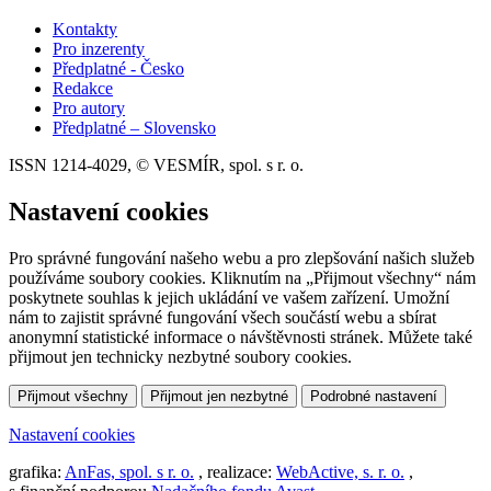
Kontakty
Pro inzerenty
Předplatné - Česko
Redakce
Pro autory
Předplatné – Slovensko
ISSN 1214-4029, © VESMÍR, spol. s r. o.
Nastavení cookies
Pro správné fungování našeho webu a pro zlepšování našich služeb
používáme soubory cookies. Kliknutím na „Přijmout všechny“ nám
poskytnete souhlas k jejich ukládání ve vašem zařízení. Umožní
nám to zajistit správné fungování všech součástí webu a sbírat
anonymní statistické informace o návštěvnosti stránek. Můžete také
přijmout jen technicky nezbytné soubory cookies.
Přijmout všechny
Přijmout jen nezbytné
Podrobné nastavení
Nastavení cookies
grafika:
AnFas, spol. s r. o.
, realizace:
WebActive, s. r. o.
,