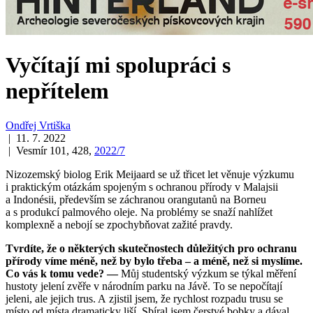
Vyčítají mi spolupráci s
nepřítelem
Ondřej Vrtiška
| 11. 7. 2022
| Vesmír 101, 428,
2022/7
Nizozemský biolog Erik Meijaard se už třicet let věnuje výzkumu
i praktickým otázkám spojeným s ochranou přírody v Malajsii
a Indonésii, především se záchranou orangutanů na Borneu
a s produkcí palmového oleje. Na problémy se snaží nahlížet
komplexně a nebojí se zpochybňovat zažité pravdy.
Tvrdíte, že o některých skutečnostech důležitých pro ochranu
přírody víme méně, než by bylo třeba – a méně, než si myslíme.
Co vás k tomu vede? —
Můj studentský výzkum se týkal měření
hustoty jelení zvěře v národním parku na Jávě. To se nepočítají
jeleni, ale jejich trus. A zjistil jsem, že rychlost rozpadu trusu se
místo od místa dramaticky liší. Sbíral jsem čerstvé bobky a dával