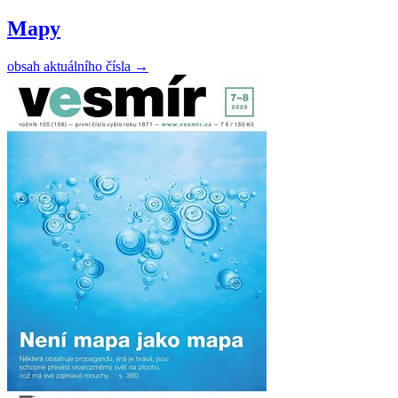
Mapy
obsah aktuálního čísla
→