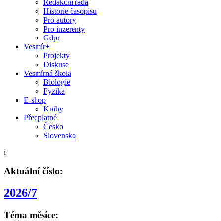
Redakční rada
Historie časopisu
Pro autory
Pro inzerenty
Gdpr
Vesmír+
Projekty
Diskuse
Vesmírná škola
Biologie
Fyzika
E-shop
Knihy
Předplatné
Česko
Slovensko
i
Aktuální číslo:
2026/7
Téma měsíce: