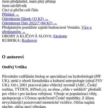
Jsem předplatitel, mám plný přístup
Jsem návštěvník
Chci si přečíst celé číslo
Přihlásit
→
Odemknout článek (33 Kč)
→
Odemknout číslo 2022/7 (84 Kč)
→
Předplatným pomůžete zajistit budoucnost Vesmíru.
Více o
předplatném
→
OBORY A KLÍČOVÁ SLOVA:
Ekologie
RUBRIKA:
Rozhovor
O autorovi
Ondřej Vrtiška
Původním vzděláním biolog se specializací na hydrobiologii (PřF
UK), utekl z oborů žurnalistika a kulturní antropologie (obojí FSV
UK). Od r. 2001 pracoval jako vědecký novinář (ABC, Český
rozhlas, TÝDEN, iHNed.cz), na téma „věda v médiích“ přednáší
pro vědce i pro laickou veřejnost. Věnuje se popularizaci vědy,
spolupracuje s Učenou společností České republiky. Z úžasu
nevycházející pozorovatel memetické vichřice. Občas napíná
plachty, občas staví větrolam.