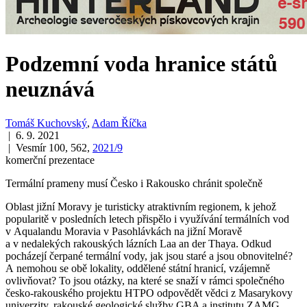
Podzemní voda hranice států
neuznává
Tomáš Kuchovský
,
Adam Říčka
| 6. 9. 2021
| Vesmír 100, 562,
2021/9
komerční prezentace
Termální prameny musí Česko i Rakousko chránit společně
Oblast jižní Moravy je turisticky atraktivním regionem, k jehož
popularitě v posledních letech přispělo i využívání termálních vod
v Aqualandu Moravia v Pasohlávkách na jižní Moravě
a v nedalekých rakouských lázních Laa an der Thaya. Odkud
pocházejí čerpané termální vody, jak jsou staré a jsou obnovitelné?
A nemohou se obě lokality, oddělené státní hranicí, vzájemně
ovlivňovat? To jsou otázky, na které se snaží v rámci společného
česko-rakouského projektu HTPO odpovědět vědci z Masarykovy
univerzity, rakouské geologické služby GBA a institutu ZAMG.