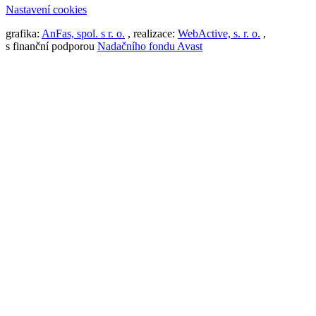
Nastavení cookies
grafika:
AnFas, spol. s r. o.
, realizace:
WebActive, s. r. o.
,
s finanční podporou
Nadačního fondu Avast