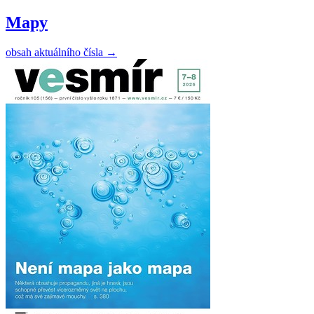
Mapy
obsah aktuálního čísla
→