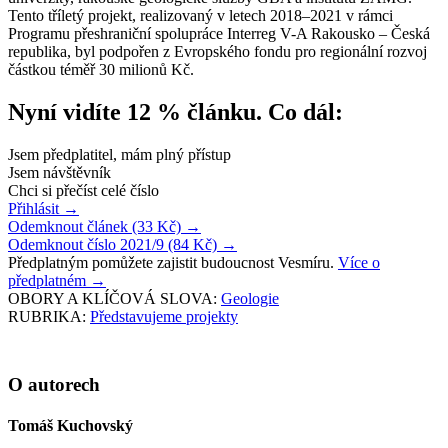
Tento tříletý projekt, realizovaný v letech 2018–2021 v rámci
Programu přeshraniční spolupráce Interreg V-A Rakousko – Česká
republika, byl podpořen z Evropského fondu pro regionální rozvoj
částkou téměř 30 milionů Kč.
Nyní vidíte 12 % článku. Co dál:
Jsem předplatitel, mám plný přístup
Jsem návštěvník
Chci si přečíst celé číslo
Přihlásit
→
Odemknout článek (33 Kč)
→
Odemknout číslo 2021/9 (84 Kč)
→
Předplatným pomůžete zajistit budoucnost Vesmíru.
Více o
předplatném
→
OBORY A KLÍČOVÁ SLOVA:
Geologie
RUBRIKA:
Představujeme projekty
O autorech
Tomáš Kuchovský