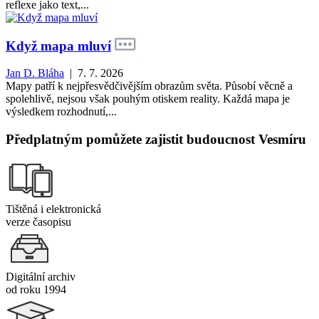
reflexe jako text,...
Když mapa mluví
Jan D. Bláha
| 7. 7. 2026
Mapy patří k nejpřesvědčivějším obrazům světa. Působí věcně a
spolehlivě, nejsou však pouhým otiskem reality. Každá mapa je
výsledkem rozhodnutí,...
Předplatným pomůžete zajistit budoucnost Vesmíru
Tištěná i elektronická
verze časopisu
Digitální archiv
od roku 1994