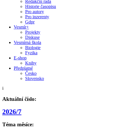
Redakční rada
Historie časopisu
Pro autory
Pro inzerenty
Gdpr
Vesmír+
Projekty
Diskuse
Vesmírná škola
Biologie
Fyzika
E-shop
Knihy
Předplatné
Česko
Slovensko
i
Aktuální číslo:
2026/7
Téma měsíce: