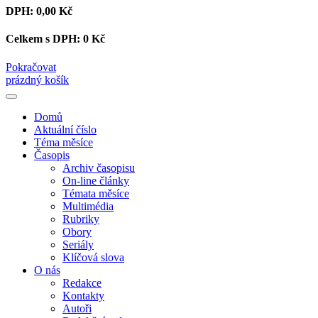
DPH:
0,00 Kč
Celkem s DPH:
0 Kč
Pokračovat
prázdný košík
Domů
Aktuální číslo
Téma měsíce
Časopis
Archiv časopisu
On-line články
Témata měsíce
Multimédia
Rubriky
Obory
Seriály
Klíčová slova
O nás
Redakce
Kontakty
Autoři