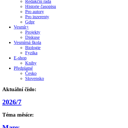
Redakční rada
Historie časopisu
Pro autory
Pro inzerenty
Gdpr
Vesmír+
Projekty
Diskuse
Vesmírná škola
Biologie
Fyzika
E-shop
Knihy
Předplatné
Česko
Slovensko
Aktuální číslo:
2026/7
Téma měsíce:
Mapy