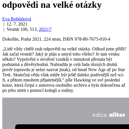
odpovědi na velké otázky
Eva Bobůrková
| 12. 7. 2021
| Vesmír 100, 513,
2021/7
Dokořán, Praha 2021, 224 stran, ISBN 978-80-7675-010-4
„Lidé vždy chtěli znát odpovědi na velké otázky. Odkud jsme přišli?
Jak začal vesmír? Jaký je plán a smysl toho všeho? Je tam venku
někdo? Vyprávění o stvoření vzniklá v minulosti přestala být
podstatná a důvěryhodná. Nahradila je celá řada různých druhů
pověr (opravdu je nelze nazvat jinak), od hnutí New Age až po Star
Trek. Skutečná věda však může být ještě daleko podivnější než sci-
fi, a přitom mnohem přijatelnější,“ píše Hawking ve své poslední
knize, která čerpá z autorova osobního archivu a byla dokončena až
po jeho smrti s pomocí kolegů a rodiny.