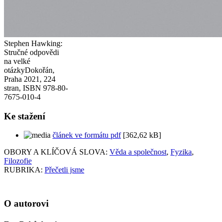
Stephen Hawking:
Stručné odpovědi
na velké
otázky
Dokořán,
Praha 2021, 224
stran, ISBN 978-80-
7675-010-4
Ke stažení
článek ve formátu pdf
[362,62 kB]
OBORY A KLÍČOVÁ SLOVA:
Věda a společnost
,
Fyzika
,
Filozofie
RUBRIKA:
Přečetli jsme
O autorovi