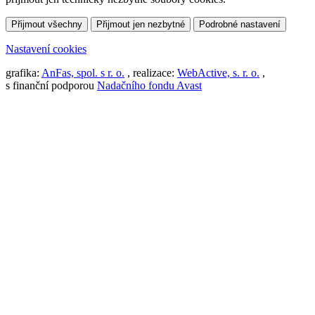
Přijmout všechny
Přijmout jen nezbytné
Podrobné nastavení
Nastavení cookies
grafika:
AnFas, spol. s r. o.
, realizace:
WebActive, s. r. o.
,
s finanční podporou
Nadačního fondu Avast