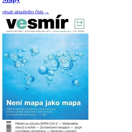
obsah aktuálního čísla
→