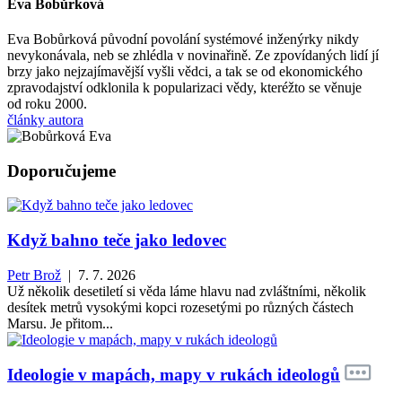
Eva Bobůrková
Eva Bobůrková původní povolání systémové inženýrky nikdy
nevykonávala, neb se zhlédla v novinařině. Ze zpovídaných lidí jí
brzy jako nejzajímavější vyšli vědci, a tak se od ekonomického
zpravodajství odklonila k popularizaci vědy, kteréžto se věnuje
od roku 2000.
články autora
Doporučujeme
Když bahno teče jako ledovec
Petr Brož
| 7. 7. 2026
Už několik desetiletí si věda láme hlavu nad zvláštními, několik
desítek metrů vysokými kopci rozesetými po různých částech
Marsu. Je přitom...
Ideologie v mapách, mapy v rukách ideologů