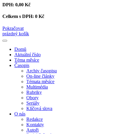
DPH:
0,00 Kč
Celkem s DPH:
0 Kč
Pokračovat
prázdný košík
Domů
Aktuální číslo
Téma měsíce
Časopis
Archiv časopisu
On-line články
Témata měsíce
Multimédia
Rubriky
Obory
Seriály
Klíčová slova
O nás
Redakce
Kontakty
Autoři