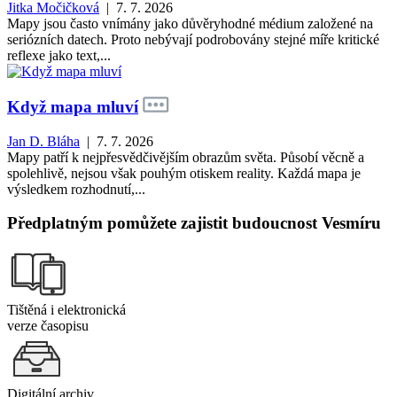
Jitka Močičková
| 7. 7. 2026
Mapy jsou často vnímány jako důvěryhodné médium založené na
seriózních datech. Proto nebývají podrobovány stejné míře kritické
reflexe jako text,...
Když mapa mluví
Jan D. Bláha
| 7. 7. 2026
Mapy patří k nejpřesvědčivějším obrazům světa. Působí věcně a
spolehlivě, nejsou však pouhým otiskem reality. Každá mapa je
výsledkem rozhodnutí,...
Předplatným pomůžete zajistit budoucnost Vesmíru
Tištěná i elektronická
verze časopisu
Digitální archiv