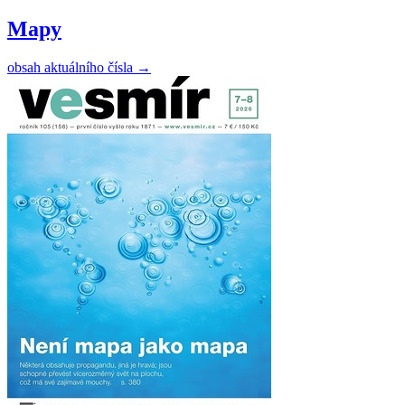
Mapy
obsah aktuálního čísla
→