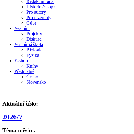
Redakční rada
Historie časopisu
Pro autory
Pro inzerenty
Gdpr
Vesmír+
Projekty
Diskuse
Vesmírná škola
Biologie
Fyzika
E-shop
Knihy
Předplatné
Česko
Slovensko
i
Aktuální číslo:
2026/7
Téma měsíce: