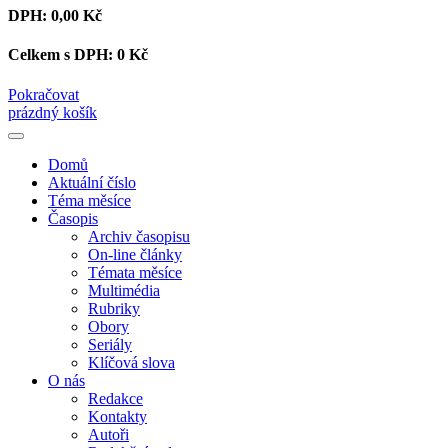
DPH:
0,00 Kč
Celkem s DPH:
0 Kč
Pokračovat
prázdný košík
Domů
Aktuální číslo
Téma měsíce
Časopis
Archiv časopisu
On-line články
Témata měsíce
Multimédia
Rubriky
Obory
Seriály
Klíčová slova
O nás
Redakce
Kontakty
Autoři