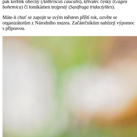
pak kerblík obecný (
Anthriscus caucalis
), křivatec český (
Gagea
bohemica
) či lomikámen trojprstý (
Saxifraga tridactylites
).
Máte-li chuť se zapojit se svým městem příští rok, ozvěte se
organizátorům z Národního muzea. Začátečníkům nabízejí výpomoc
s přípravou.