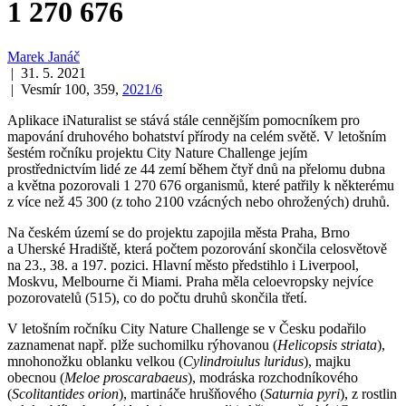
1 270 676
Marek Janáč
| 31. 5. 2021
| Vesmír 100, 359,
2021/6
Aplikace iNaturalist se stává stále cennějším pomocníkem pro
mapování druhového bohatství přírody na celém světě. V letošním
šestém ročníku projektu City Nature Challenge jejím
prostřednictvím lidé ze 44 zemí během čtyř dnů na přelomu dubna
a května pozorovali 1 270 676 organismů, které patřily k některému
z více než 45 300 (z toho 2100 vzácných nebo ohrožených) druhů.
Na českém území se do projektu zapojila města Praha, Brno
a Uherské Hradiště, která počtem pozorování skončila celosvětově
na 23., 38. a 197. pozici. Hlavní město předstihlo i Liverpool,
Moskvu, Melbourne či Miami. Praha měla celoevropsky nejvíce
pozorovatelů (515), co do počtu druhů skončila třetí.
V letošním ročníku City Nature Challenge se v Česku podařilo
zaznamenat např. plže suchomilku rýhovanou (
Helicopsis striata
),
mnohonožku oblanku velkou (
Cylindroiulus luridus
), majku
obecnou (
Meloe proscarabaeus
), modráska rozchodníkového
(
Scolitantides orion
), martináče hrušňového (
Saturnia pyri
), z rostlin