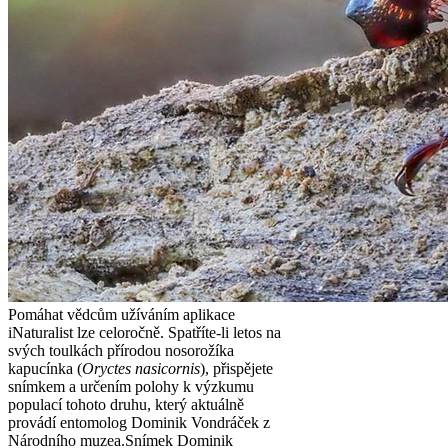
Pomáhat vědcům užíváním aplikace
iNaturalist lze celoročně. Spatříte-li letos na
svých toulkách přírodou nosorožíka
kapucínka (
Oryctes nasicornis
), přispějete
snímkem a určením polohy k výzkumu
populací tohoto druhu, který aktuálně
provádí entomolog Dominik Vondráček z
Národního muzea.
Snímek Dominik