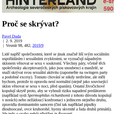
Proč se skrývat?
Pavel Duda
| 2. 9. 2019
| Vesmír 98, 482,
2019/9
Lidé napříč společnostmi, které se jinak značně liší svým sociálním
uspořádáním i sexuálními zvyklostmi, se vyznačují nápadným
sklonem věnovat se sexu v soukromí. Všechny páry, včetně těch
společensky akceptovaných, jako jsou snoubenci a manželé, se
snaží skrývat svou sexuální aktivitu (zapomeňte na swingers party
a podobné excesy). Tomuto chování se nikdy nedivíme, ale měli
bychom, protože to opravdu není normální (stejně jako související
sklon věnovat se sexu v noci, před spaním). Ostatní živočichové
kopulují skrytě proto, aby se vyhnuli riziku napadení predátorem
(například sysli
Spermophilus richardsonii
z tohoto důvodu kopulují
v norách) nebo nežádoucí konfrontaci s jedincem stejného druhu,
zpravidla dominantním samcem (činí tak například pipulky
dlouhoocasé, ovce kruhorohé, hyeny skvrnité a řada druhů primátů).
Jde tedy o snahu nebýt přistižen
in flagranti
.