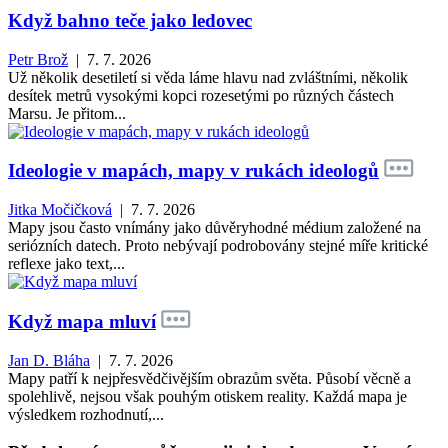
Když bahno teče jako ledovec
Petr Brož
| 7. 7. 2026
Už několik desetiletí si věda láme hlavu nad zvláštními, několik
desítek metrů vysokými kopci rozesetými po různých částech
Marsu. Je přitom...
Ideologie v mapách, mapy v rukách ideologů
Jitka Močičková
| 7. 7. 2026
Mapy jsou často vnímány jako důvěryhodné médium založené na
seriózních datech. Proto nebývají podrobovány stejné míře kritické
reflexe jako text,...
Když mapa mluví
Jan D. Bláha
| 7. 7. 2026
Mapy patří k nejpřesvědčivějším obrazům světa. Působí věcně a
spolehlivě, nejsou však pouhým otiskem reality. Každá mapa je
výsledkem rozhodnutí,...