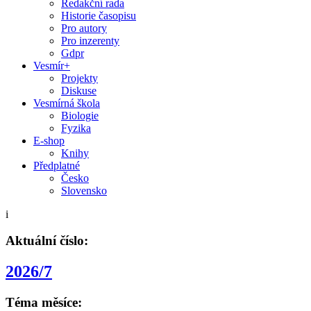
Redakční rada
Historie časopisu
Pro autory
Pro inzerenty
Gdpr
Vesmír+
Projekty
Diskuse
Vesmírná škola
Biologie
Fyzika
E-shop
Knihy
Předplatné
Česko
Slovensko
i
Aktuální číslo:
2026/7
Téma měsíce: