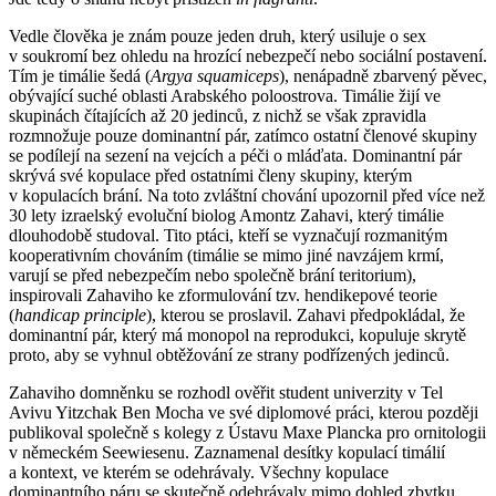
Vedle člověka je znám pouze jeden druh, který usiluje o sex
v soukromí bez ohledu na hrozící nebezpečí nebo sociální postavení.
Tím je timálie šedá (
Argya squamiceps
), nenápadně zbarvený pěvec,
obývající suché oblasti Arabského poloostrova. Timálie žijí ve
skupinách čítajících až 20 jedinců, z nichž se však zpravidla
rozmnožuje pouze dominantní pár, zatímco ostatní členové skupiny
se podílejí na sezení na vejcích a péči o mláďata. Dominantní pár
skrývá své kopulace před ostatními členy skupiny, kterým
v kopulacích brání. Na toto zvláštní chování upozornil před více než
30 lety izraelský evoluční biolog Amontz Zahavi, který timálie
dlouhodobě studoval. Tito ptáci, kteří se vyznačují rozmanitým
kooperativním chováním (timálie se mimo jiné navzájem krmí,
varují se před nebezpečím nebo společně brání teritorium),
inspirovali Zahaviho ke zformulování tzv. hendikepové teorie
(
handicap principle
), kterou se proslavil. Zahavi předpokládal, že
dominantní pár, který má monopol na reprodukci, kopuluje skrytě
proto, aby se vyhnul obtěžování ze strany podřízených jedinců.
Zahaviho domněnku se rozhodl ověřit student univerzity v Tel
Avivu Yitzchak Ben Mocha ve své diplomové práci, kterou později
publikoval společně s kolegy z Ústavu Maxe Plancka pro ornitologii
v německém Seewiesenu. Zaznamenal desítky kopulací timálií
a kontext, ve kterém se odehrávaly. Všechny kopulace
dominantního páru se skutečně odehrávaly mimo dohled zbytku