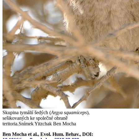
Skupina tymálií šedých (
Argya squamiceps
),
sešikovaných ke společné obraně
teritoria.
Snímek Yitzchak Ben Mocha
Ben Mocha et al., Evol. Hum. Behav., DOI: