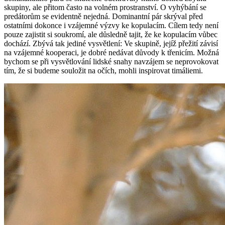
skupiny, ale přitom často na volném prostranství. O vyhýbání se
predátorům se evidentně nejedná. Dominantní pár skrýval před
ostatními dokonce i vzájemné výzvy ke kopulacím. Cílem tedy není
pouze zajistit si soukromí, ale důsledně tajit, že ke kopulacím vůbec
dochází. Zbývá tak jediné vysvětlení: Ve skupině, jejíž přežití závisí
na vzájemné kooperaci, je dobré nedávat důvody k třenicím. Možná
bychom se při vysvětlování lidské snahy navzájem se neprovokovat
tím, že si budeme souložit na očích, mohli inspirovat timáliemi.