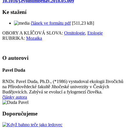
10.1016/j.evolhumbehav.2018.05.009
Ke stažení
článek ve formátu pdf
[511,23 kB]
OBORY A KLÍČOVÁ SLOVA:
Ornitologie
,
Etologie
RUBRIKA:
Mozaika
O autorovi
Pavel Duda
RNDr. Pavel Duda, Ph.D., (*1986) vystudoval ekologii živočichů
na Přírodovědecké fakultě Jihočeské univerzity v Českých
Budějovicích. Zabývá se evolucí a fylogenezí člověka.
články autora
Doporučujeme