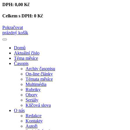
DPH:
0,00 Kč
Celkem s DPH:
0 Kč
Pokračovat
prázdný košík
Domů
Aktuální číslo
Téma měsíce
Časopis
Archiv časopisu
On-line články
Témata měsíce
Multimédia
Rubriky
Obory
Seriály
Klíčová slova
O nás
Redakce
Kontakty
Autoři