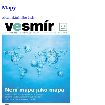
Mapy
obsah aktuálního čísla
→