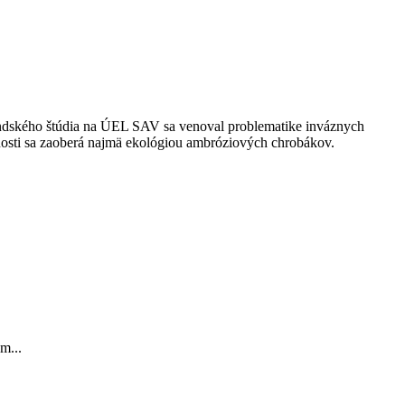
andského štúdia na ÚEL SAV sa venoval problematike inváznych
osti sa zaoberá najmä ekológiou ambróziových chrobákov.
m...