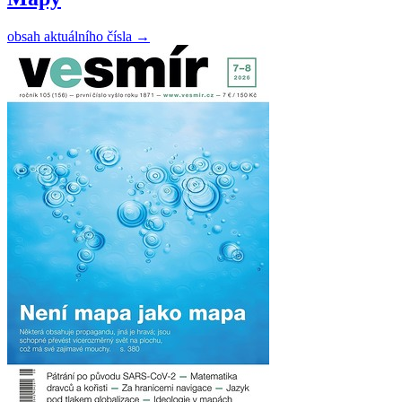
obsah aktuálního čísla
→