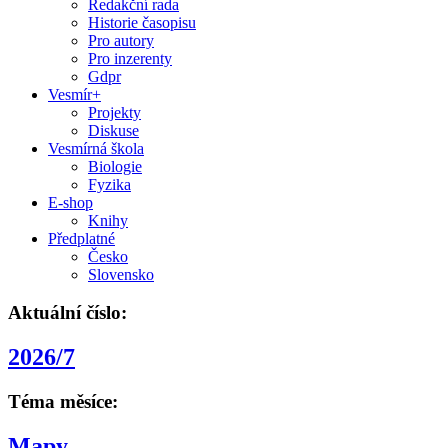
Redakční rada
Historie časopisu
Pro autory
Pro inzerenty
Gdpr
Vesmír+
Projekty
Diskuse
Vesmírná škola
Biologie
Fyzika
E-shop
Knihy
Předplatné
Česko
Slovensko
Aktuální číslo:
2026/7
Téma měsíce:
Mapy