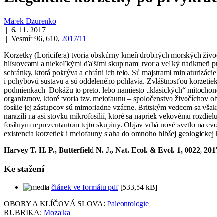
Marek Dzurenko
| 6. 11. 2017
| Vesmír 96, 610,
2017/11
Korzetky (Loricifera) tvoria obskúrny kmeň drobných morských živoč
hlístovcami a niekoľkými ďalšími skupinami tvoria veľký nadkmeň pr
schránky, ktorá pokrýva a chráni ich telo. Sú majstrami miniaturiz
i pohybovú sústavu a sú oddeleného pohlavia. Zvláštnosťou korzetie
podmienkach. Dokážu to preto, lebo namiesto „klasických“ mitocho
organizmov, ktoré tvoria tzv. meiofaunu – spoločenstvo živočíchov
fosílie jej zástupcov sú mimoriadne vzácne. Britským vedcom sa vš
narazili na asi stovku mikrofosílií, ktoré sa napriek vekovému rozd
fosílnym reprezentantom tejto skupiny. Objav vrhá nové svetlo na ev
existencia korzetiek i meiofauny siaha do omnoho hlbšej geologickej
Harvey T. H. P., Butterfield N. J., Nat. Ecol. & Evol. 1, 0022, 20
Ke stažení
článek ve formátu pdf
[533,54 kB]
OBORY A KLÍČOVÁ SLOVA:
Paleontologie
RUBRIKA:
Mozaika