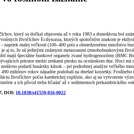
íchov, ktorý sa dočkal objavenia až v roku 1983 a donedávna bol znám
voústych živočíchov Ecdysozoa, ktorých spoločným znakom je ekdysis,
ácie – napriek malej veľkosti (100–400 µm) a obmedzenému množstvu bu
k je aj to, že sú jedinými známymi metazoanmi (mnohobunkovými živoč
ndrií majú špeciálne bunkové organely zvané hydrogenozómy (BMC Bio
 obývajúcich priestor medzi zrnkami piesku na oceánskom dne. Hoci 
ak nedávno podaril husársky kúsok – pri podrobnej analýze veľkého m
ielu 490 miliónov rokov nápadne podobali na dnešné korzetky. Fosílneh
olúciu živočíchov počas kambrickej explózie, ako aj na vytvorenie vý
 histórie a ich pôvod treba hľadať až v sedimentoch prekambrického ve
17, DOI:
10.1038/s41559-016-0022