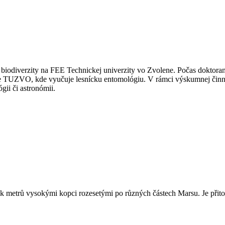
 biodiverzity na FEE Technickej univerzity vo Zvolene. Počas doktor
te TUZVO, kde vyučuje lesnícku entomológiu. V rámci výskumnej činn
ii či astronómii.
ítek metrů vysokými kopci rozesetými po různých částech Marsu. Je přito