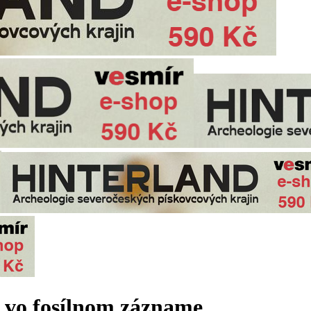
 vo fosílnom zázname