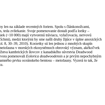
y len na základe recentných foriem. Spolu s článkonožcami,
 teda zvliekanie. Svoje pomenovanie dostali podľa loriky –
niek (~10 000) majú vytvorenú tráviacu, vylučovaciu, nervovú
íchmi), medzi ktorými by sme našli druhy žijúce v úplne anoxických
l. 8, 30–39, 2010). Korzetky sú len jednou z mnohých skupín
má meiofauna v morských ekosystémoch obrovský význam, akékoľvek
nožstva kambrických ílovcov z kanadského súvrstvia Deadwood
o tvora pomenovali
Eolorica deadwoodensis
a je prvým nepochybným
znamného prvku oceánskeho bentosu – meiofauny. Vyzerá to tak, že
ku.