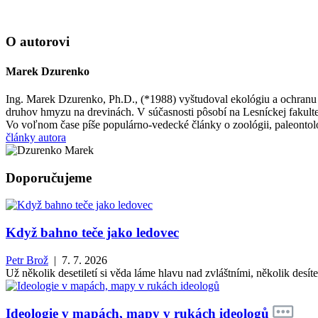
O autorovi
Marek Dzurenko
Ing. Marek Dzurenko, Ph.D., (*1988) vyštudoval ekológiu a ochranu
druhov hmyzu na drevinách. V súčasnosti pôsobí na Lesníckej fakul
Vo voľnom čase píše populárno-vedecké články o zoológii, paleontológ
články autora
Doporučujeme
Když bahno teče jako ledovec
Petr Brož
| 7. 7. 2026
Už několik desetiletí si věda láme hlavu nad zvláštními, několik des
Ideologie v mapách, mapy v rukách ideologů