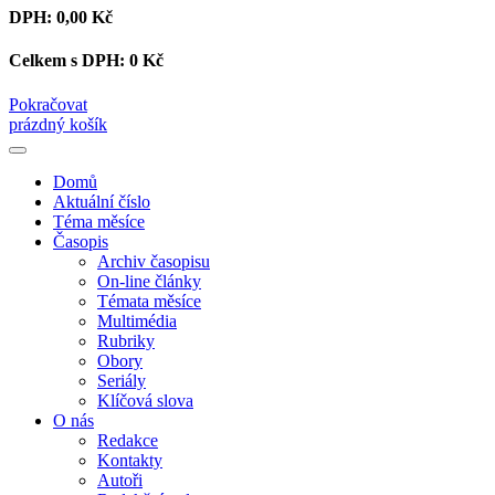
DPH:
0,00 Kč
Celkem s DPH:
0 Kč
Pokračovat
prázdný košík
Domů
Aktuální číslo
Téma měsíce
Časopis
Archiv časopisu
On-line články
Témata měsíce
Multimédia
Rubriky
Obory
Seriály
Klíčová slova
O nás
Redakce
Kontakty
Autoři