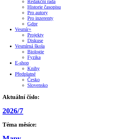
Redakční rada
Historie časopisu
Pro autory
Pro inzerenty
Gdpr
Vesmír+
Projekty
Diskuse
Vesmírná škola
Biologie
Fyzika
E-shop
Knihy
Předplatné
Česko
Slovensko
Aktuální číslo:
2026/7
Téma měsíce:
Mapy