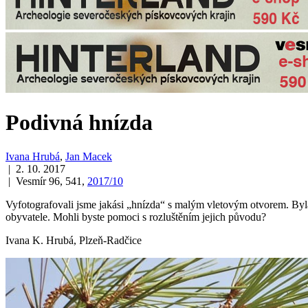
Podivná hnízda
Ivana Hrubá
,
Jan Macek
| 2. 10. 2017
| Vesmír 96, 541,
2017/10
Vyfotografovali jsme jakási „hnízda“ s malým vletovým otvorem. Byl
obyvatele. Mohli byste pomoci s rozluštěním jejich původu?
Ivana K. Hrubá, Plzeň-Radčice