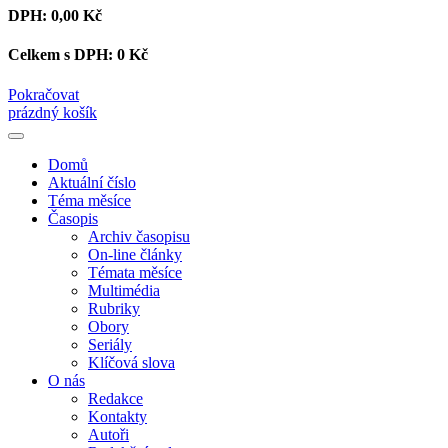
DPH:
0,00 Kč
Celkem s DPH:
0 Kč
Pokračovat
prázdný košík
Domů
Aktuální číslo
Téma měsíce
Časopis
Archiv časopisu
On-line články
Témata měsíce
Multimédia
Rubriky
Obory
Seriály
Klíčová slova
O nás
Redakce
Kontakty
Autoři