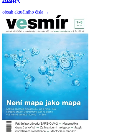
obsah aktuálního čísla
→