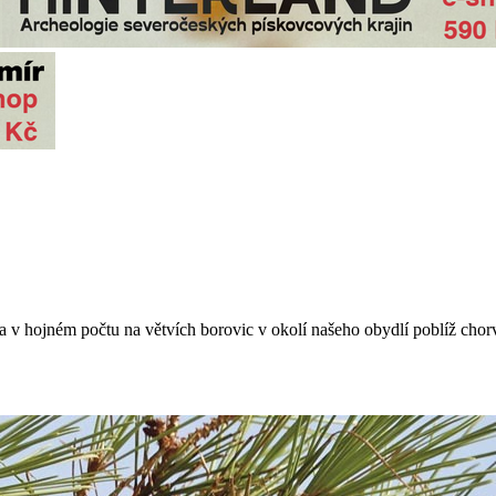
a v hojném počtu na větvích borovic v okolí našeho obydlí poblíž ch