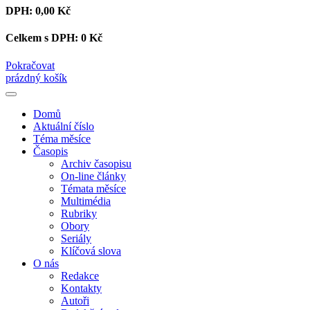
DPH:
0,00 Kč
Celkem s DPH:
0 Kč
Pokračovat
prázdný košík
Domů
Aktuální číslo
Téma měsíce
Časopis
Archiv časopisu
On-line články
Témata měsíce
Multimédia
Rubriky
Obory
Seriály
Klíčová slova
O nás
Redakce
Kontakty
Autoři