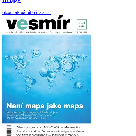
obsah aktuálního čísla
→