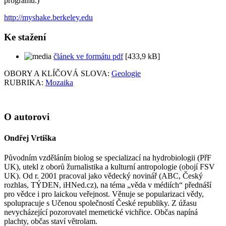
programu.)
http://myshake.berkeley.edu
Ke stažení
článek ve formátu pdf
[433,9 kB]
OBORY A KLÍČOVÁ SLOVA:
Geologie
RUBRIKA:
Mozaika
O autorovi
Ondřej Vrtiška
Původním vzděláním biolog se specializací na hydrobiologii (PřF
UK), utekl z oborů žurnalistika a kulturní antropologie (obojí FSV
UK). Od r. 2001 pracoval jako vědecký novinář (ABC, Český
rozhlas, TÝDEN, iHNed.cz), na téma „věda v médiích“ přednáší
pro vědce i pro laickou veřejnost. Věnuje se popularizaci vědy,
spolupracuje s Učenou společností České republiky. Z úžasu
nevycházející pozorovatel memetické vichřice. Občas napíná
plachty, občas staví větrolam.