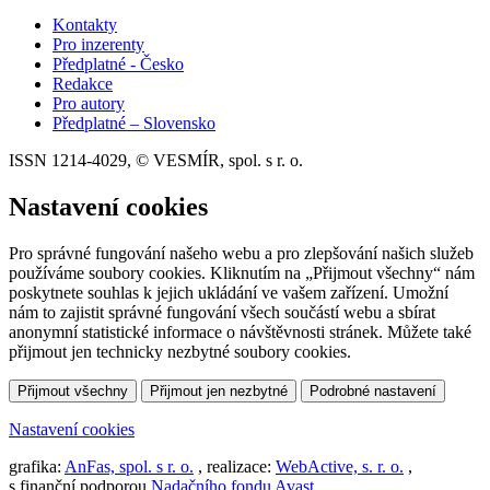
Kontakty
Pro inzerenty
Předplatné - Česko
Redakce
Pro autory
Předplatné – Slovensko
ISSN 1214-4029, © VESMÍR, spol. s r. o.
Nastavení cookies
Pro správné fungování našeho webu a pro zlepšování našich služeb
používáme soubory cookies. Kliknutím na „Přijmout všechny“ nám
poskytnete souhlas k jejich ukládání ve vašem zařízení. Umožní
nám to zajistit správné fungování všech součástí webu a sbírat
anonymní statistické informace o návštěvnosti stránek. Můžete také
přijmout jen technicky nezbytné soubory cookies.
Přijmout všechny
Přijmout jen nezbytné
Podrobné nastavení
Nastavení cookies
grafika:
AnFas, spol. s r. o.
, realizace:
WebActive, s. r. o.
,
s finanční podporou
Nadačního fondu Avast