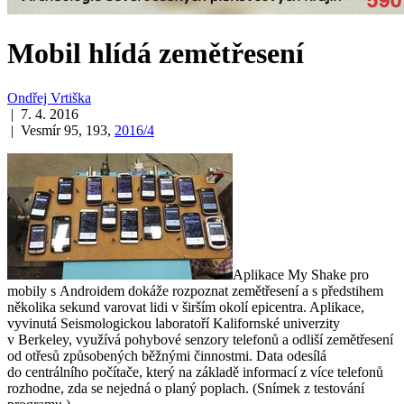
Mobil hlídá zemětřesení
Ondřej Vrtiška
| 7. 4. 2016
| Vesmír 95, 193,
2016/4
Aplikace My Shake pro
mobily s Androidem dokáže rozpoznat zemětřesení a s předstihem
několika sekund varovat lidi v širším okolí epicentra. Aplikace,
vyvinutá Seismologickou laboratoří Kalifornské univerzity
v Berkeley, využívá pohybové senzory telefonů a odliší zemětřesení
od otřesů způsobených běžnými činnostmi. Data odesílá
do centrálního počítače, který na základě informací z více telefonů
rozhodne, zda se nejedná o planý poplach. (Snímek z testování