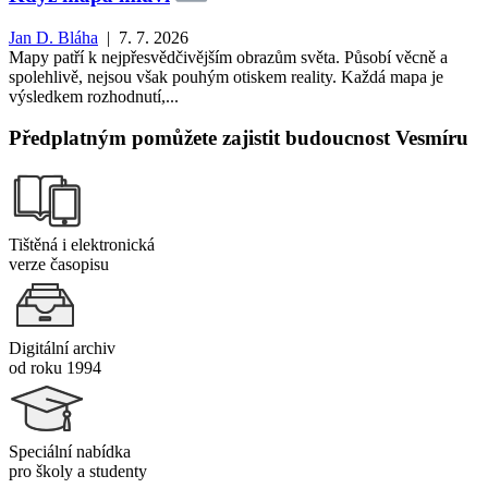
Jan D. Bláha
| 7. 7. 2026
Mapy patří k nejpřesvědčivějším obrazům světa. Působí věcně a
spolehlivě, nejsou však pouhým otiskem reality. Každá mapa je
výsledkem rozhodnutí,...
Předplatným pomůžete zajistit budoucnost Vesmíru
Tištěná i elektronická
verze časopisu
Digitální archiv
od roku 1994
Speciální nabídka
pro školy a studenty