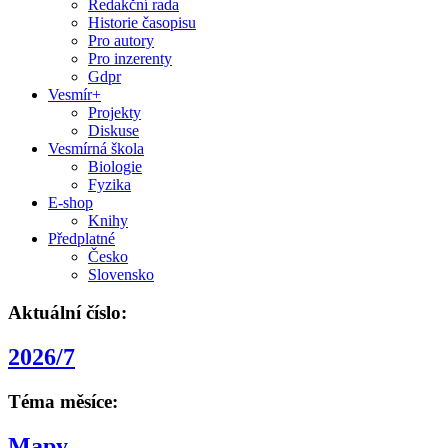
Redakční rada
Historie časopisu
Pro autory
Pro inzerenty
Gdpr
Vesmír+
Projekty
Diskuse
Vesmírná škola
Biologie
Fyzika
E-shop
Knihy
Předplatné
Česko
Slovensko
Aktuální číslo:
2026/7
Téma měsíce:
Mapy