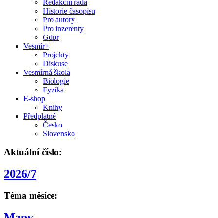
Redakční rada
Historie časopisu
Pro autory
Pro inzerenty
Gdpr
Vesmír+
Projekty
Diskuse
Vesmírná škola
Biologie
Fyzika
E-shop
Knihy
Předplatné
Česko
Slovensko
Aktuální číslo:
2026/7
Téma měsíce:
Mapy