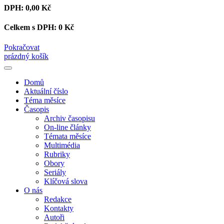
DPH:
0,00 Kč
Celkem s DPH:
0 Kč
Pokračovat
prázdný košík
Domů
Aktuální číslo
Téma měsíce
Časopis
Archiv časopisu
On-line články
Témata měsíce
Multimédia
Rubriky
Obory
Seriály
Klíčová slova
O nás
Redakce
Kontakty
Autoři