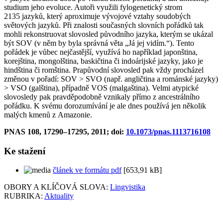
studium jeho evoluce. Autoři využili fylogenetický strom
2135 jazyků, který aproximuje vývojové vztahy soudobých
světových jazyků. Při znalosti současných slovních pořádků tak
mohli rekonstruovat slovosled původního jazyka, kterým se ukázal
být SOV (v něm by byla správná věta „Já jej vidím.“). Tento
pořádek je vůbec nejčastější, využívá ho například japonština,
korejština, mongolština, baskičtina či indoárijské jazyky, jako je
hindština či romština. Prapůvodní slovosled pak vždy procházel
změnou v pořadí: SOV > SVO (např. angličtina a románské jazyky)
> VSO (galština), případně VOS (malgaština). Velmi atypické
slovosledy pak pravděpodobně vznikaly přímo z ancestrálního
pořádku. K svému dorozumívání je ale dnes používá jen několik
malých kmenů z Amazonie.
PNAS 108, 17290–17295, 2011; doi:
10.1073/pnas.1113716108
Ke stažení
článek ve formátu pdf
[653,91 kB]
OBORY A KLÍČOVÁ SLOVA:
Lingvistika
RUBRIKA:
Aktuality