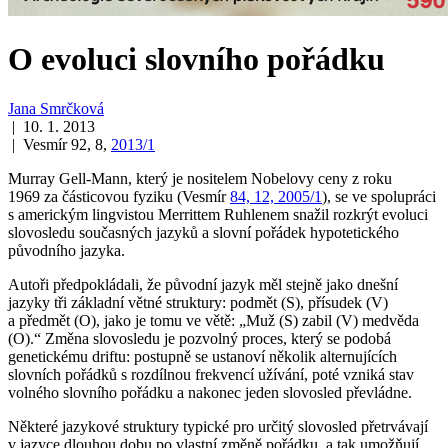
O evoluci slovního pořádku
Jana Smrčková
| 10. 1. 2013
| Vesmír 92, 8,
2013/1
Murray Gell-Mann, který je nositelem Nobelovy ceny z roku
1969 za částicovou fyziku (Vesmír
84, 12, 2005/1
), se ve spolupráci
s americkým lingvistou Merrittem Ruhlenem snažil rozkrýt evoluci
slovosledu současných jazyků a slovní pořádek hypotetického
původního jazyka.
Autoři předpokládali, že původní jazyk měl stejně jako dnešní
jazyky tři základní větné struktury: podmět (S), přísudek (V)
a předmět (O), jako je tomu ve větě: „Muž (S) zabil (V) medvěda
(O).“ Změna slovosledu je pozvolný proces, který se podobá
genetickému driftu: postupně se ustanoví několik alternujících
slovních pořádků s rozdílnou frekvencí užívání, poté vzniká stav
volného slovního pořádku a nakonec jeden slovosled převládne.
Některé jazykové struktury typické pro určitý slovosled přetrvávají
v jazyce dlouhou dobu po vlastní změně pořádku, a tak umožňují