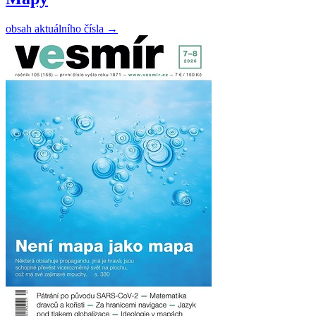
obsah aktuálního čísla
→