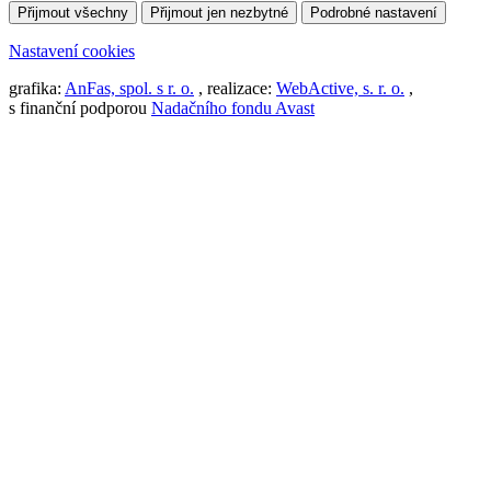
Přijmout všechny
Přijmout jen nezbytné
Podrobné nastavení
Nastavení cookies
grafika:
AnFas, spol. s r. o.
, realizace:
WebActive, s. r. o.
,
s finanční podporou
Nadačního fondu Avast