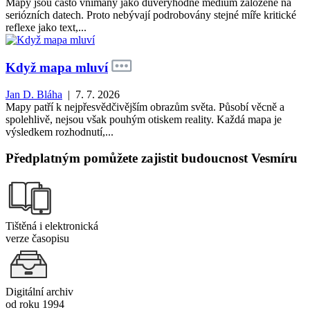
Mapy jsou často vnímány jako důvěryhodné médium založené na
seriózních datech. Proto nebývají podrobovány stejné míře kritické
reflexe jako text,...
Když mapa mluví
Jan D. Bláha
| 7. 7. 2026
Mapy patří k nejpřesvědčivějším obrazům světa. Působí věcně a
spolehlivě, nejsou však pouhým otiskem reality. Každá mapa je
výsledkem rozhodnutí,...
Předplatným pomůžete zajistit budoucnost Vesmíru
Tištěná i elektronická
verze časopisu
Digitální archiv
od roku 1994