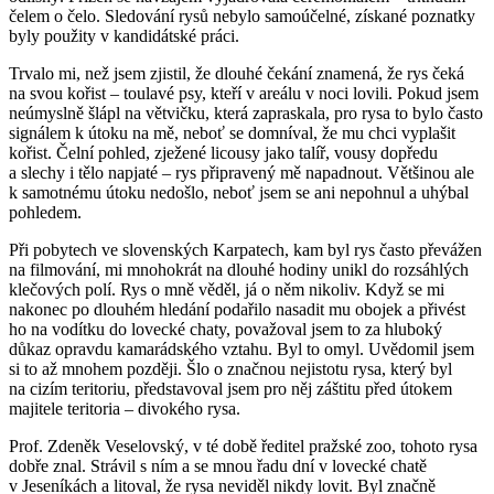
čelem o čelo. Sledování rysů nebylo samoúčelné, získané poznatky
byly použity v kandidátské práci.
Trvalo mi, než jsem zjistil, že dlouhé čekání znamená, že rys čeká
na svou kořist – toulavé psy, kteří v areálu v noci lovili. Pokud jsem
neúmyslně šlápl na větvičku, která zapraskala, pro rysa to bylo často
signálem k útoku na mě, neboť se domníval, že mu chci vyplašit
kořist. Čelní pohled, zježené licousy jako talíř, vousy dopředu
a slechy i tělo napjaté – rys připravený mě napadnout. Většinou ale
k samotnému útoku nedošlo, neboť jsem se ani nepohnul a uhýbal
pohledem.
Při pobytech ve slovenských Karpatech, kam byl rys často převážen
na filmování, mi mnohokrát na dlouhé hodiny unikl do rozsáhlých
klečových polí. Rys o mně věděl, já o něm nikoliv. Když se mi
nakonec po dlouhém hledání podařilo nasadit mu obojek a přivést
ho na vodítku do lovecké chaty, považoval jsem to za hluboký
důkaz opravdu kamarádského vztahu. Byl to omyl. Uvědomil jsem
si to až mnohem později. Šlo o značnou nejistotu rysa, který byl
na cizím teritoriu, představoval jsem pro něj záštitu před útokem
majitele teritoria – divokého rysa.
Prof. Zdeněk Veselovský, v té době ředitel pražské zoo, tohoto rysa
dobře znal. Strávil s ním a se mnou řadu dní v lovecké chatě
v Jeseníkách a litoval, že rysa neviděl nikdy lovit. Byl značně