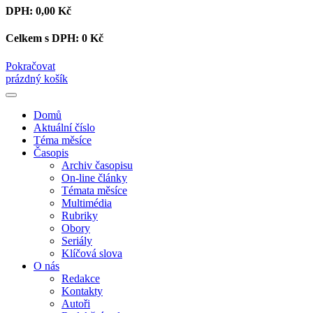
DPH:
0,00 Kč
Celkem s DPH:
0 Kč
Pokračovat
prázdný košík
Domů
Aktuální číslo
Téma měsíce
Časopis
Archiv časopisu
On-line články
Témata měsíce
Multimédia
Rubriky
Obory
Seriály
Klíčová slova
O nás
Redakce
Kontakty
Autoři