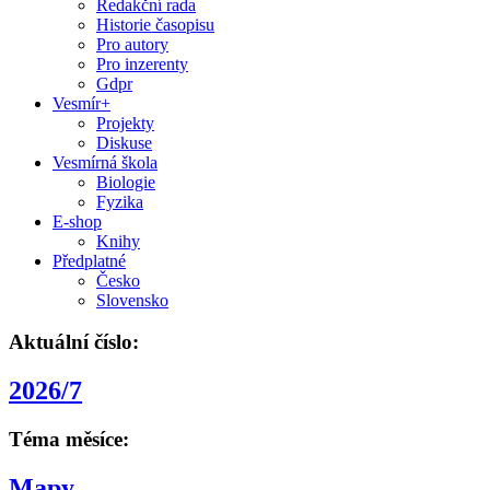
Redakční rada
Historie časopisu
Pro autory
Pro inzerenty
Gdpr
Vesmír+
Projekty
Diskuse
Vesmírná škola
Biologie
Fyzika
E-shop
Knihy
Předplatné
Česko
Slovensko
Aktuální číslo:
2026/7
Téma měsíce:
Mapy