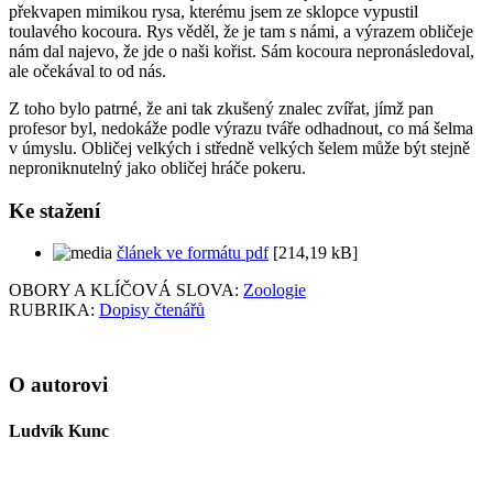
překvapen mimikou rysa, kterému jsem ze sklopce vypustil
toulavého kocoura. Rys věděl, že je tam s námi, a výrazem obličeje
nám dal najevo, že jde o naši kořist. Sám kocoura nepronásledoval,
ale očekával to od nás.
Z toho bylo patrné, že ani tak zkušený znalec zvířat, jímž pan
profesor byl, nedokáže podle výrazu tváře odhadnout, co má šelma
v úmyslu. Obličej velkých i středně velkých šelem může být stejně
neproniknutelný jako obličej hráče pokeru.
Ke stažení
článek ve formátu pdf
[214,19 kB]
OBORY A KLÍČOVÁ SLOVA:
Zoologie
RUBRIKA:
Dopisy čtenářů
O autorovi
Ludvík Kunc