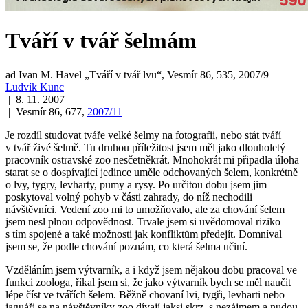
Tváří v tvář šelmám
ad Ivan M. Havel „Tváří v tvář lvu“, Vesmír 86, 535, 2007/9
Ludvík Kunc
| 8. 11. 2007
| Vesmír 86, 677,
2007/11
Je rozdíl studovat tváře velké šelmy na fotografii, nebo stát tváří
v tvář živé šelmě. Tu druhou příležitost jsem měl jako dlouholetý
pracovník ostravské zoo nesčetněkrát. Mnohokrát mi připadla úloha
starat se o dospívající jedince uměle odchovaných šelem, konkrétně
o lvy, tygry, levharty, pumy a rysy. Po určitou dobu jsem jim
poskytoval volný pohyb v části zahrady, do níž nechodili
návštěvníci. Vedení zoo mi to umožňovalo, ale za chování šelem
jsem nesl plnou odpovědnost. Trvale jsem si uvědomoval riziko
s tím spojené a také možnosti jak konfliktům předejít. Domníval
jsem se, že podle chování poznám, co která šelma učiní.
Vzděláním jsem výtvarník, a i když jsem nějakou dobu pracoval ve
funkci zoologa, říkal jsem si, že jako výtvarník bych se měl naučit
lépe číst ve tvářích šelem. Běžně chovaní lvi, tygři, levharti nebo
jaguáři se na návštěvníky zoo dívají jaksi skrz, s nezájmem a nudou,