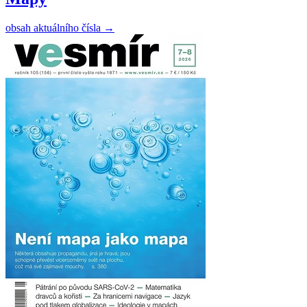
obsah aktuálního čísla
→