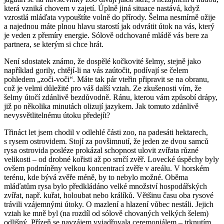
která vzniká chovem v zajetí. Úplně jiná situace nastává, když
vzrostlá mláďata vypouštíte volně do přírody. Šelma nesmírně ožije
a najednou máte plnou hlavu starostí jak odvrátit útok na vás, který
je veden z přemíry energie. Sólově odchované mládě vás bere za
partnera, se kterým si chce hrát.
Není sdostatek známo, že dospělé kočkovité šelmy, stejně jako
například gorily, chtějí-li na vás zaútočit, podívají se čelem
pohledem „zoči-voči“. Máte tak pár vteřin připravit se na obranu,
což je velmi důležité pro váš další vztah. Ze zkušenosti vím, že
šelmy útočí zdánlivě bezdůvodně. Ránu, kterou vám způsobí drápy,
již po několika minutách olizují jazykem. Jak tomuto zdánlivě
nevysvětlitelnému útoku předejít?
Třináct let jsem chodil v odlehlé části zoo, na padesáti hektarech,
s rysem ostrovidem. Stojí za povšimnutí, že jeden ze dvou samců
rysa ostrovida posléze prokázal schopnost ulovit zvířata různé
velikosti – od drobné kořisti až po srnčí zvěř. Lovecké úspěchy byly
ovšem podmíněny velkou koncentrací zvěře v areálu. V horském
terénu, kde bývá zvěře méně, by to nebylo možné. Oběma
mláďatům rysa bylo předkládáno velké množství hospodářských
zvířat, např. kuřat, holoubat nebo králíků. Většinu času oba rysové
trávili vzájemnými útoky. O mazlení a hlazení vůbec nestáli. Jejich
vztah ke mně byl (na rozdíl od sólově chovaných velkých šelem)
odlišný. Přízeň se navzájem vyjadřovala ceremoniálem – trknutím