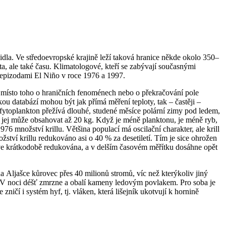
dla. Ve středoevropské krajině leží taková hranice někde okolo 350–
a, ale také času. Klimatologové, kteří se zabývají současnými
 epizodami El Niño v roce 1976 a 1997.
 místo toho o hraničních fenoménech nebo o překračování pole
ou databází mohou být jak přímá měření teploty, tak – častěji –
fytoplankton přežívá dlouhé, studené měsíce polární zimy pod ledem,
y jej může obsahovat až 20 kg. Když je méně planktonu, je méně ryb,
976 množství krillu. Většina populací má oscilační charakter, ale krill
žství krillu redukováno asi o 40 % za desetiletí. Tím je sice ohrožen
prve krátkodobě redukována, a v delším časovém měřítku dosáhne opět
a Aljašce kůrovec přes 40 milionů stromů, víc než kterýkoliv jiný
. V noci déšť zmrzne a obalí kameny ledovým povlakem. Pro soba je
ničí i systém hyf, tj. vláken, která lišejník ukotvují k hornině