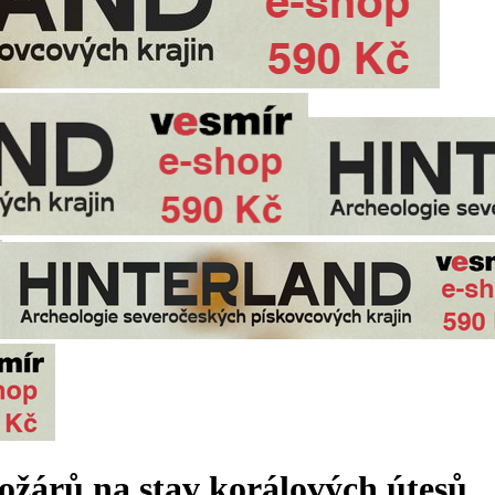
požárů na stav korálových útesů