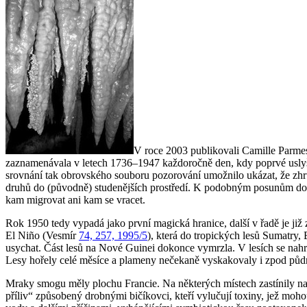
V roce 2003 publikovali Camille Parmes
zaznamenávala v letech 1736–1947 každoročně den, kdy poprvé uslyšeli
srovnání tak obrovského souboru pozorování umožnilo ukázat, že zhr
druhů do (původně) studenějších prostředí. K podobným posunům dochá
kam migrovat ani kam se vracet.
Rok 1950 tedy vypadá jako první magická hranice, další v řadě je ji
El Niño (Vesmír
74, 257, 1995/5
), která do tropických lesů Sumatry,
usychat. Část lesů na Nové Guinei dokonce vymrzla. V lesích se nahr
Lesy hořely celé měsíce a plameny nečekaně vyskakovaly i zpod půdn
Mraky smogu měly plochu Francie. Na některých místech zastínily na
příliv“ způsobený drobnými bičíkovci, kteří vylučují toxiny, jež moh