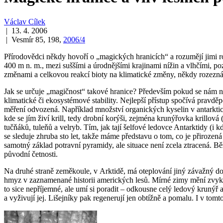
Václav Cílek
| 13. 4. 2006
| Vesmír 85, 198,
2006/4
Přírodovědci někdy hovoří o „magických hranicích“ a rozumějí jimi r
400 m n. m., mezi suššími a úrodnějšími krajinami nížin a vlhčími, p
změnami a celkovou reakcí bioty na klimatické změny, někdy rozeznáv
Jak se určuje „magičnost“ takové hranice? Především pokud se nám n
klimatické či ekosystémové stability. Nejlepší přístup spočívá pravdě
měření odvozená. Například množství organických kyselin v antarktic
kde se jím živí krill, tedy drobní korýši, zejména krunýřovka krillová 
tučňáků, tuleňů a velryb. Tím, jak tají šelfové ledovce Antarktidy (i 
se sleduje zhruba sto let, takže máme představu o tom, co je přirozená
samotný základ potravní pyramidy, ale situace není zcela ztracená. B
původní četnosti.
Na druhé straně zeměkoule, v Arktidě, má oteplování jiný závažný dop
hmyz v zaznamenané historii amerických lesů. Mírné zimy mění zvyky
to sice nepříjemné, ale umí si poradit – odkousne celý ledový krunýř a 
a vyživují jej. Lišejníky pak regenerují jen obtížně a pomalu. I v to