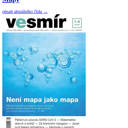
obsah aktuálního čísla
→