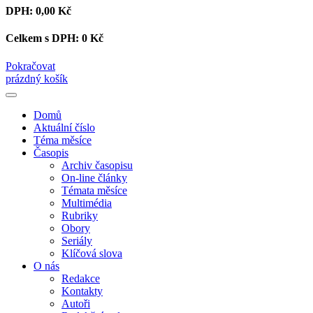
DPH:
0,00 Kč
Celkem s DPH:
0 Kč
Pokračovat
prázdný košík
Domů
Aktuální číslo
Téma měsíce
Časopis
Archiv časopisu
On-line články
Témata měsíce
Multimédia
Rubriky
Obory
Seriály
Klíčová slova
O nás
Redakce
Kontakty
Autoři