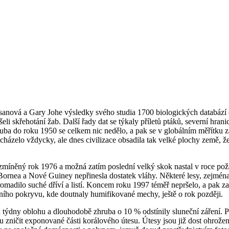
anová a Gary Johe výsledky svého studia 1700 biologických databází 
 skřehotání žab. Další řady dat se týkaly příletů ptáků, severní hran
uba do roku 1950 se celkem nic nedělo, a pak se v globálním měřítku
zelo vždycky, ale dnes civilizace obsadila tak velké plochy země, že
ž zmíněný rok 1976 a možná zatím poslední velký skok nastal v roce pož
 Bornea a Nové Guiney nepřinesla dostatek vláhy. Některé lesy, zejmén
omadilo suché dříví a listí. Koncem roku 1997 téměř nepršelo, a pak za
ího pokryvu, kde doutnaly humifikované mechy, ještě o rok později.
 týdny oblohu a dlouhodobě zhruba o 10 % odstínily sluneční záření.
ou zničit exponované části korálového útesu. Útesy jsou již dost ohrož