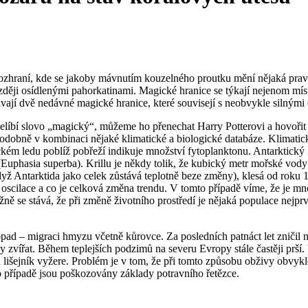
ozhraní, kde se jakoby mávnutím kouzelného proutku mění nějaká pravi
ozději osídlenými pahorkatinami. Magické hranice se týkají nejenom míst
ají dvě nedávné magické hranice, které souvisejí s neobvykle silnými
elíbí slovo „magický“, můžeme ho přenechat Harry Potterovi a hovořit
podobně v kombinaci nějaké klimatické a biologické databáze. Klimatick
kém ledu poblíž pobřeží indikuje množství fytoplanktonu. Antarktický 
(
Euphasia superba
). Krillu je někdy tolik, že kubický metr mořské vod
když Antarktida jako celek zůstává teplotně beze změny), klesá od roku 1
 oscilace a co je celková změna trendu. V tomto případě víme, že je mno
ěžně se stává, že při změně životního prostředí je nějaká populace nej
ad – migraci hmyzu včetně kůrovce. Za posledních patnáct let zničil n
 zvířat. Během teplejších podzimů na severu Evropy stále častěji prší
lišejník vyžere. Problém je v tom, že při tomto způsobu obživy obvykle z
mto případě jsou poškozovány základy potravního řetězce.