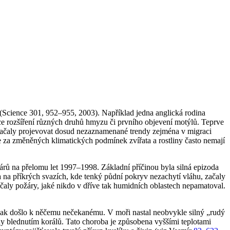
(Science 301, 952–955, 2003). Například jedna anglická rodina
ice rozšíření různých druhů hmyzu či prvního objevení motýlů. Teprve
 začaly projevovat dosud nezaznamenané trendy zejména v migraci
 za změněných klimatických podmínek zvířata a rostliny často nemají
árů na přelomu let 1997–1998. Základní příčinou byla silná epizoda
a na příkrých svazích, kde tenký půdní pokryv nezachytí vláhu, začaly
čaly požáry, jaké nikdo v dříve tak humidních oblastech nepamatoval.
 Pak došlo k něčemu nečekanému. V moři nastal neobvykle silný „rudý
eny blednutím korálů. Tato choroba je způsobena vyššími teplotami