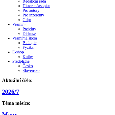
Redakční rada
Historie časopisu
Pro autory
Pro inzerenty
Gdpr
Vesmír+
Projekty
Diskuse
Vesmírná škola
Biologie
Fyzika
E-shop
Knihy
Předplatné
Česko
Slovensko
Aktuální číslo:
2026/7
Téma měsíce:
Mapy