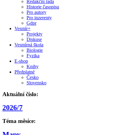
Redakční rada
Historie časopisu
Pro autory
Pro inzerenty
Gdpr
Vesmír+
Projekty
Diskuse
Vesmírná škola
Biologie
Fyzika
E-shop
Knihy
Předplatné
Česko
Slovensko
Aktuální číslo:
2026/7
Téma měsíce:
Mapy