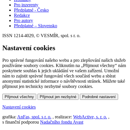
Pro inzerenty
Předplatné - Česko
Redakce
Pro autory
Předplatné – Slovensko
ISSN 1214-4029, © VESMÍR, spol. s r. o.
Nastavení cookies
Pro správné fungování našeho webu a pro zlepšování našich služeb
používáme soubory cookies. Kliknutím na „Přijmout všechny“ nám
poskytnete souhlas k jejich ukládání ve vašem zařízení. Umožní
nám to zajistit správné fungování všech součástí webu a sbírat
anonymní statistické informace o návštěvnosti stránek. Můžete také
přijmout jen technicky nezbytné soubory cookies.
Přijmout všechny
Přijmout jen nezbytné
Podrobné nastavení
Nastavení cookies
grafika:
AnFas, spol. s r. o.
, realizace:
WebActive, s. r. o.
,
s finanční podporou
Nadačního fondu Avast