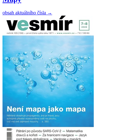
obsah aktuálního čísla
→