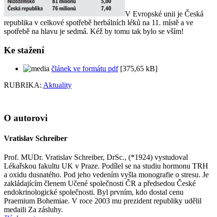
V Evropské unii je Česká
republika v celkové spotřebě herbálních léků na 11. místě a ve
spotřebě na hlavu je sedmá. Kéž by tomu tak bylo se vším!
Ke stažení
článek ve formátu pdf
[375,65 kB]
RUBRIKA:
Aktuality
O autorovi
Vratislav Schreiber
Prof. MUDr. Vratislav Schreiber, DrSc., (*1924) vystudoval
Lékařskou fakultu UK v Praze. Podílel se na studiu hormonu TRH
a oxidu dusnatého. Pod jeho vedením vyšla monografie o stresu. Je
zakládajícím členem Učené společnosti ČR a předsedou České
endokrinologické společnosti. Byl prvním, kdo dostal cenu
Praemium Bohemiae. V roce 2003 mu prezident republiky udělil
medaili Za zásluhy.