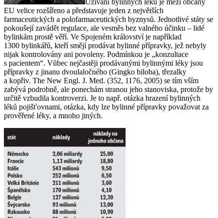
Užívání bylinných léků je mezi občany
EU velice rozšířeno a představuje jeden z největších
farmaceutických a polofarmaceutických byznysů. Jednotlivé státy se
pokoušejí zavádět regulace, ale vesměs bez valného účinku – lidé
bylinkám prostě věří. Ve Spojeném království je například
1300 bylinkářů, kteří smějí prodávat bylinné přípravky, jež nebyly
nijak kontrolovány ani povoleny. Podmínkou je „konzultace
s pacientem“. Vůbec nejčastěji prodávanými bylinnými léky jsou
přípravky z jinanu dvoulaločného (
Gingko biloba
), třezalky
a kopřiv. The New Engl. J. Med. (352, 1176, 2005) se tím vším
zabývá podrobně, ale ponechám stranou jeho stanoviska, protože by
určitě vzbudila kontroverzi. Je to např. otázka hrazení bylinných
léků pojišťovnami, otázka, kdy lze bylinné přípravky považovat za
prověřené léky, a mnoho jiných.