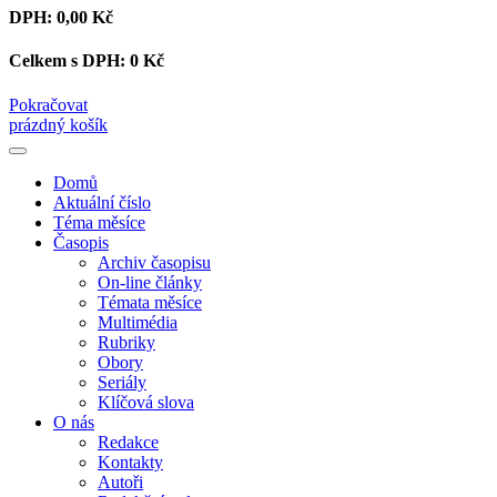
DPH:
0,00 Kč
Celkem s DPH:
0 Kč
Pokračovat
prázdný košík
Domů
Aktuální číslo
Téma měsíce
Časopis
Archiv časopisu
On-line články
Témata měsíce
Multimédia
Rubriky
Obory
Seriály
Klíčová slova
O nás
Redakce
Kontakty
Autoři