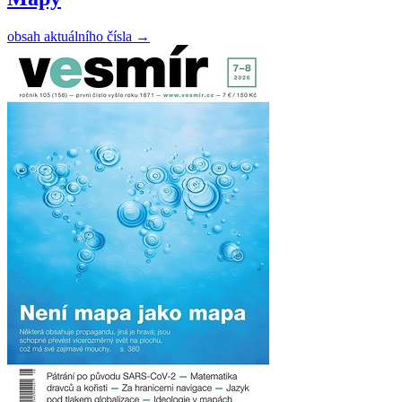
obsah aktuálního čísla
→