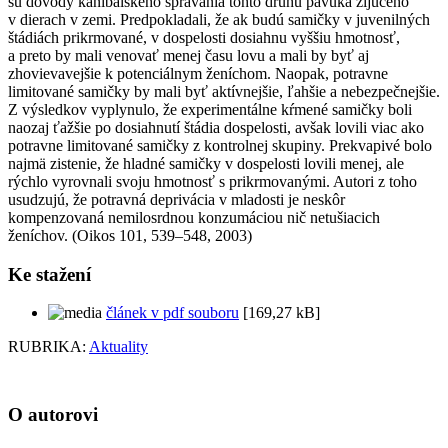
sú dôvody kanibalského správania tohto druhu pavúka žijúceho
v dierach v zemi. Predpokladali, že ak budú samičky v juvenilných
štádiách prikrmované, v dospelosti dosiahnu vyššiu hmotnosť,
a preto by mali venovať menej času lovu a mali by byť aj
zhovievavejšie k potenciálnym ženíchom. Naopak, potravne
limitované samičky by mali byť aktívnejšie, ľahšie a nebezpečnejšie.
Z výsledkov vyplynulo, že experimentálne kŕmené samičky boli
naozaj ťažšie po dosiahnutí štádia dospelosti, avšak lovili viac ako
potravne limitované samičky z kontrolnej skupiny. Prekvapivé bolo
najmä zistenie, že hladné samičky v dospelosti lovili menej, ale
rýchlo vyrovnali svoju hmotnosť s prikrmovanými. Autori z toho
usudzujú, že potravná deprivácia v mladosti je neskôr
kompenzovaná nemilosrdnou konzumáciou nič netušiacich
ženíchov. (Oikos 101, 539–548, 2003)
Ke stažení
článek v pdf souboru
[169,27 kB]
RUBRIKA:
Aktuality
O autorovi