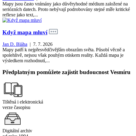
Mapy jsou často vnímány jako důvěryhodné médium založené na
seriózních datech. Proto nebývají podrobovány stejné míře kritické
reflexe jako text,...
Když mapa mluví
Jan D. Bláha
| 7. 7. 2026
Mapy patří k nejpřesvědčivějším obrazům světa. Působí věcně a
spolehlivě, nejsou však pouhým otiskem reality. Každá mapa je
výsledkem rozhodnutí,...
Předplatným pomůžete zajistit budoucnost Vesmíru
Tištěná i elektronická
verze časopisu
Digitální archiv