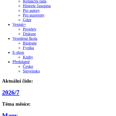
Redakční rada
Historie časopisu
Pro autory
Pro inzerenty
Gdpr
Vesmír+
Projekty
Diskuse
Vesmírná škola
Biologie
Fyzika
E-shop
Knihy
Předplatné
Česko
Slovensko
Aktuální číslo:
2026/7
Téma měsíce:
Mapy