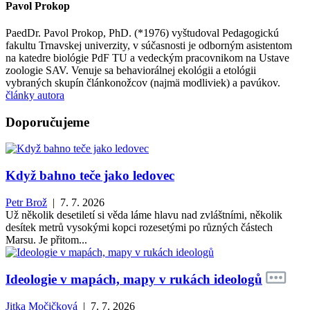
Pavol Prokop
PaedDr. Pavol Prokop, PhD. (*1976) vyštudoval Pedagogickú
fakultu Trnavskej univerzity, v súčasnosti je odborným asistentom
na katedre biológie PdF TU a vedeckým pracovnikom na Ustave
zoologie SAV. Venuje sa behaviorálnej ekológii a etológii
vybraných skupín článkonožcov (najmä modliviek) a pavúkov.
články autora
Doporučujeme
Když bahno teče jako ledovec
Petr Brož
| 7. 7. 2026
Už několik desetiletí si věda láme hlavu nad zvláštními, několik
desítek metrů vysokými kopci rozesetými po různých částech
Marsu. Je přitom...
Ideologie v mapách, mapy v rukách ideologů
Jitka Močičková
| 7. 7. 2026