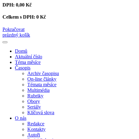
DPH:
0,00 Kč
Celkem s DPH:
0 Kč
Pokračovat
prázdný košík
Domů
Aktuální číslo
Téma měsíce
Časopis
Archiv časopisu
On-line články
Témata měsíce
Multimédia
Rubriky
Obory
Seriály
Klíčová slova
O nás
Redakce
Kontakty
Autoři