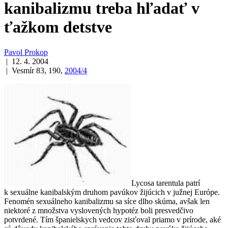
kanibalizmu treba hľadať v
ťažkom detstve
Pavol Prokop
| 12. 4. 2004
| Vesmír 83, 190,
2004/4
Lycosa tarentula
patrí
k sexuálne kanibalským druhom pavúkov žijúcich v južnej Európe.
Fenomén sexuálneho kanibalizmu sa síce dlho skúma, avšak len
niektoré z množstva vyslovených hypotéz boli presvedčivo
potvrdené. Tím španielskych vedcov zisťoval priamo v prírode, aké