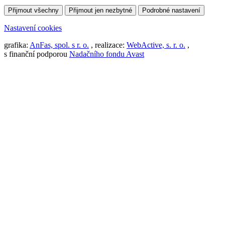
Přijmout všechny
Přijmout jen nezbytné
Podrobné nastavení
Nastavení cookies
grafika:
AnFas, spol. s r. o.
, realizace:
WebActive, s. r. o.
,
s finanční podporou
Nadačního fondu Avast