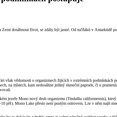
Zemi dosáhnout život, se zdály být jasné. Od tučňáků v Antarktidě po 
 let však vědomosti o organizmech žijících v extrémních podmínkách po
nech, na místech, kam nedosáhne jediný sluneční paprsek, či u pramenů
vovali.
nském jezeře Mono nový druh organizmu (
Tindallia californiensis
), kter
dí (~10 pH). Mono Lake přesto není pustým ostrovem. Lze v něm najít m
hu by je dokázalo zahubit, proto je velmi náročné sesbírat vzorky z bl