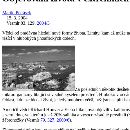
Martin Petrásek
| 15. 3. 2004
| Vesmír 83, 129,
2004/3
Vědci od pradávna hledají nové formy života. Limity, kam až může na 
těžící v hlubokých jihoafrických dolech.
Za posledních několik desítek
mikroorganizmy libující si v silně kyselém prostředí. Hluboko v oceá
Oblast, kde lze hledat život, je tedy mnohem větší, než jsme si předsta
Američtí vědci Richard Hoover a Elena Pikutaová objevili v kalifor
jezerní dno, ve kterém je až 20% salinita a vysoce zásadité prostře
žábronožky (Vesmír
79, 327, 2000/6
).
Zkoumané druhy jsou vysoce citlivé na kyslík a jen pár molekul vzduc