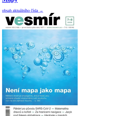
obsah aktuálního čísla
→