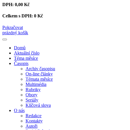
DPH:
0,00 Kč
Celkem s DPH:
0 Kč
Pokračovat
prázdný košík
Domů
Aktuální číslo
Téma měsíce
Časopis
Archiv časopisu
On-line články
Témata měsíce
Multimédia
Rubriky
Obory
Seriály
Klíčová slova
O nás
Redakce
Kontakty
Autoři