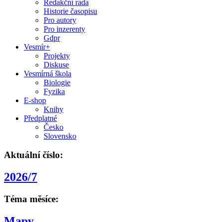
Redakční rada
Historie časopisu
Pro autory
Pro inzerenty
Gdpr
Vesmír+
Projekty
Diskuse
Vesmírná škola
Biologie
Fyzika
E-shop
Knihy
Předplatné
Česko
Slovensko
Aktuální číslo:
2026/7
Téma měsíce:
Mapy