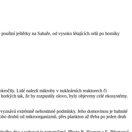
pouštní ještěrky na Sahaře, od vysoko létajících orlů po horníky
kročily. Lidé nalezli mikroby v nukleárních reaktorech či
 horkých tak, že by rozpustily olovo, byly objeveny celé ekosystémy.
ý vyznává extrémně nehostinné podmínky. Jeho domovinou je bahnité
noho druhů od mikroorganizmů, přes plankton až třeba po jeden druh
átivého dna a uchovat je neporušené. Přesto R. Hoover a E. Pikutaová