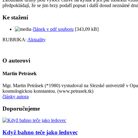
předpokládají, že se jim brzy podaří popsat i další dosud neznámé 
Ke stažení
článek v pdf souboru
[343,09 kB]
RUBRIKA:
Aktuality
O autorovi
Martin Petrásek
Mgr. Martin Petrásek (*1980) vystudoval na Slezské univerzitě v Opav
kosmologickou konstantou. (www.petrasek.tk)
články autora
Doporučujeme
Když bahno teče jako ledovec