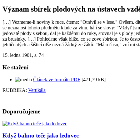
Význam sbírek plodových na ústavech vzdě
[…] Vezmeme-li noviny k ruce, čteme: "Otrávil se v lese." Ovšem, d
se neznalost tohoto předmětu klade za vinu, hájí se slovy: "Vždyť jsme
jedovaté plody s sebou, dal je každému do ruky, srovnal je s plody j
za brusinky. […] Pohleďme však blíže, co se zove sbírkou. Je to čas
jehličnatých a šišticí olše nezná žádný ze žáků. "Málo času," zní mi s
15. ledna 1901, s. 74
Ke stažení
Článek ve formátu PDF
[471,79 kB]
RUBRIKA:
Vertikála
Doporučujeme
Když bahno teče jako ledovec