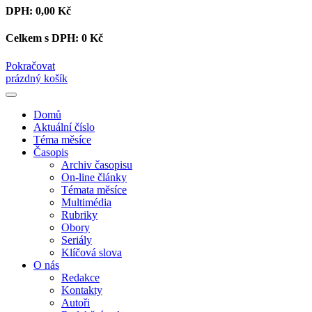
DPH:
0,00 Kč
Celkem s DPH:
0 Kč
Pokračovat
prázdný košík
Domů
Aktuální číslo
Téma měsíce
Časopis
Archiv časopisu
On-line články
Témata měsíce
Multimédia
Rubriky
Obory
Seriály
Klíčová slova
O nás
Redakce
Kontakty
Autoři