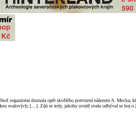
ož organizmu doznala opět skvělého potvrzení nálezem A. Mecka, kter
 svalových; […]. Zdá se tedy, jakoby uvnitř svalu odbýval se boj o živ