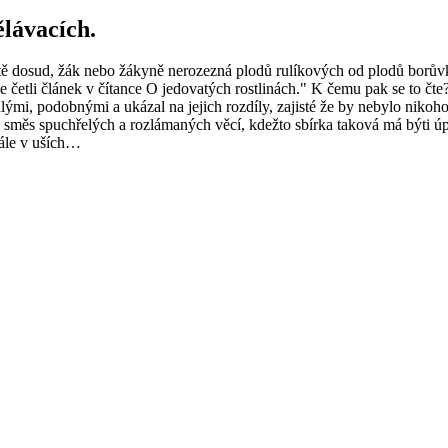
lávacích.
ítě dosud, žák nebo žákyně nerozezná plodů rulíkových od plodů borůvk
 četli článek v čítance O jedovatých rostlinách." K čemu pak se to čte? I
edlými, podobnými a ukázal na jejich rozdíly, zajisté že by nebylo nik
to směs spuchřelých a rozlámaných věcí, kdežto sbírka taková má býti 
tále v uších…