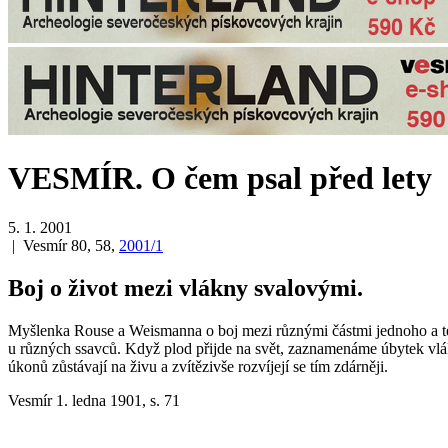
VESMÍR. O čem psal před lety
5. 1. 2001
| Vesmír 80, 58,
2001/1
Boj o život mezi vlákny svalovými.
Myšlenka Rouse a Weismanna o boj mezi různými částmi jednoho a téh
u různých ssavců. Když plod přijde na svět, zaznamenáme úbytek vláken
úkonů zůstávají na živu a zvítězivše rozvíjejí se tím zdárněji.
Vesmír 1. ledna 1901, s. 71