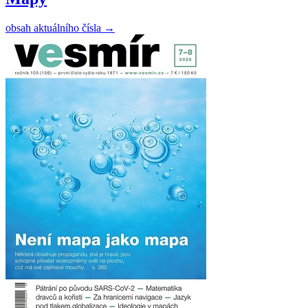
obsah aktuálního čísla
→