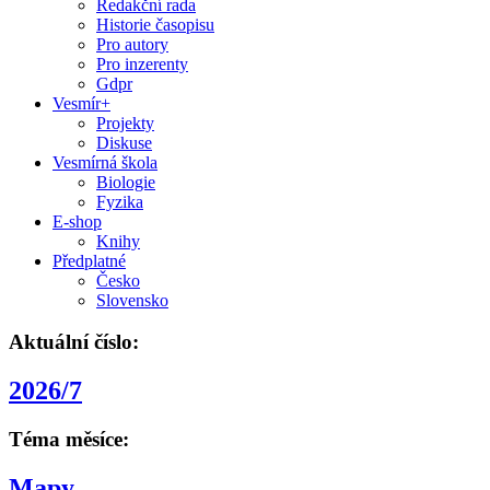
Redakční rada
Historie časopisu
Pro autory
Pro inzerenty
Gdpr
Vesmír+
Projekty
Diskuse
Vesmírná škola
Biologie
Fyzika
E-shop
Knihy
Předplatné
Česko
Slovensko
Aktuální číslo:
2026/7
Téma měsíce:
Mapy