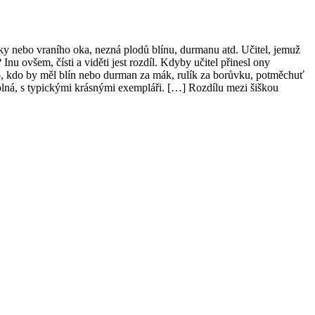
y nebo vraního oka, nezná plodů blínu, durmanu atd. Učitel, jemuž
nu ovšem, čísti a viděti jest rozdíl. Kdyby učitel přinesl ony
oho, kdo by měl blín nebo durman za mák, rulík za borůvku, potměchuť
úplná, s typickými krásnými exempláři. […] Rozdílu mezi šiškou