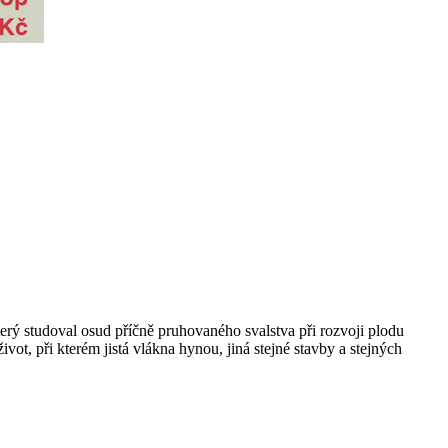
ý studoval osud příčně pruhovaného svalstva při rozvoji plodu
ot, při kterém jistá vlákna hynou, jiná stejné stavby a stejných