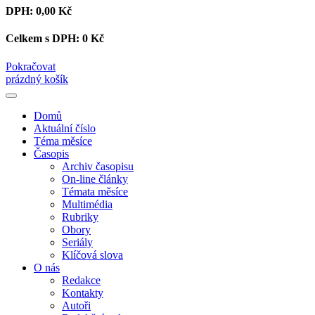
DPH:
0,00 Kč
Celkem s DPH:
0 Kč
Pokračovat
prázdný košík
Domů
Aktuální číslo
Téma měsíce
Časopis
Archiv časopisu
On-line články
Témata měsíce
Multimédia
Rubriky
Obory
Seriály
Klíčová slova
O nás
Redakce
Kontakty
Autoři