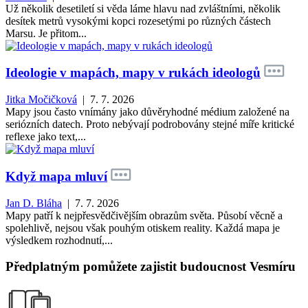
Už několik desetiletí si věda láme hlavu nad zvláštními, několik
desítek metrů vysokými kopci rozesetými po různých částech
Marsu. Je přitom...
Ideologie v mapách, mapy v rukách ideologů
Jitka Močičková
| 7. 7. 2026
Mapy jsou často vnímány jako důvěryhodné médium založené na
seriózních datech. Proto nebývají podrobovány stejné míře kritické
reflexe jako text,...
Když mapa mluví
Jan D. Bláha
| 7. 7. 2026
Mapy patří k nejpřesvědčivějším obrazům světa. Působí věcně a
spolehlivě, nejsou však pouhým otiskem reality. Každá mapa je
výsledkem rozhodnutí,...
Předplatným pomůžete zajistit budoucnost Vesmíru