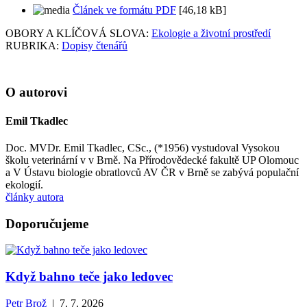
Článek ve formátu PDF
[46,18 kB]
OBORY A KLÍČOVÁ SLOVA:
Ekologie a životní prostředí
RUBRIKA:
Dopisy čtenářů
O autorovi
Emil Tkadlec
Doc. MVDr. Emil Tkadlec, CSc., (*1956) vystudoval Vysokou
školu veterinární v v Brně. Na Přírodovědecké fakultě UP Olomouc
a V Ústavu biologie obratlovců AV ČR v Brně se zabývá populační
ekologií.
články autora
Doporučujeme
Když bahno teče jako ledovec
Petr Brož
| 7. 7. 2026