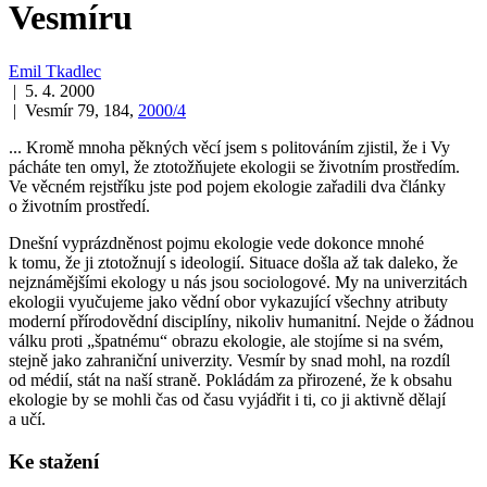
Vesmíru
Emil Tkadlec
| 5. 4. 2000
| Vesmír 79, 184,
2000/4
... Kromě mnoha pěkných věcí jsem s politováním zjistil, že i Vy
pácháte ten omyl, že ztotožňujete ekologii se životním prostředím.
Ve věcném rejstříku jste pod pojem ekologie zařadili dva články
o životním prostředí.
Dnešní vyprázdněnost pojmu ekologie vede dokonce mnohé
k tomu, že ji ztotožnují s ideologií. Situace došla až tak daleko, že
nejznámějšími ekology u nás jsou sociologové. My na univerzitách
ekologii vyučujeme jako vědní obor vykazující všechny atributy
moderní přírodovědní disciplíny, nikoliv humanitní. Nejde o žádnou
válku proti „špatnému“ obrazu ekologie, ale stojíme si na svém,
stejně jako zahraniční univerzity. Vesmír by snad mohl, na rozdíl
od médií, stát na naší straně. Pokládám za přirozené, že k obsahu
ekologie by se mohli čas od času vyjádřit i ti, co ji aktivně dělají
a učí.
Ke stažení