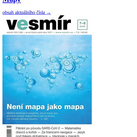
obsah aktuálního čísla
→