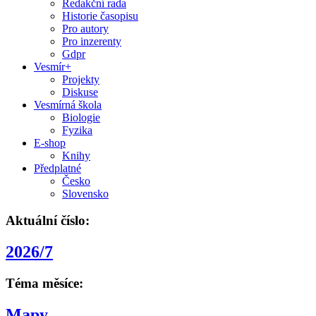
Redakční rada
Historie časopisu
Pro autory
Pro inzerenty
Gdpr
Vesmír+
Projekty
Diskuse
Vesmírná škola
Biologie
Fyzika
E-shop
Knihy
Předplatné
Česko
Slovensko
Aktuální číslo:
2026/7
Téma měsíce:
Mapy