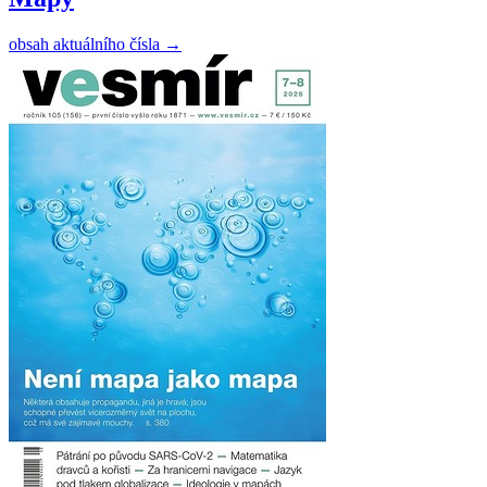
obsah aktuálního čísla
→