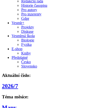
Redakční rada
Historie časopisu
Pro autory
Pro inzerenty
Gdpr
Vesmír+
Projekty
Diskuse
Vesmírná škola
Biologie
Fyzika
E-shop
Knihy
Předplatné
Česko
Slovensko
Aktuální číslo:
2026/7
Téma měsíce:
Mapy