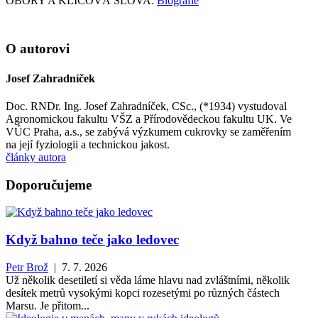
OBORY A KLÍČOVÁ SLOVA:
Biografie
O autorovi
Josef Zahradníček
Doc. RNDr. Ing. Josef Zahradníček, CSc., (*1934) vystudoval
Agronomickou fakultu VŠZ a Přírodovědeckou fakultu UK. Ve
VÚC Praha, a.s., se zabývá výzkumem cukrovky se zaměřením
na její fyziologii a technickou jakost.
články autora
Doporučujeme
Když bahno teče jako ledovec
Petr Brož
| 7. 7. 2026
Už několik desetiletí si věda láme hlavu nad zvláštními, několik
desítek metrů vysokými kopci rozesetými po různých částech
Marsu. Je přitom...