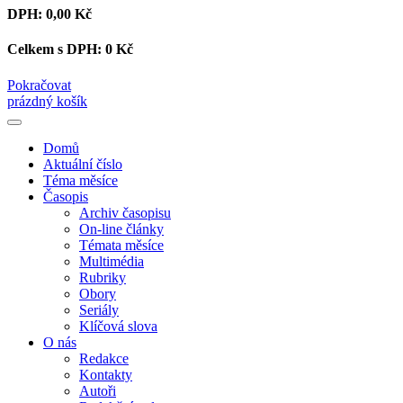
DPH:
0,00 Kč
Celkem s DPH:
0 Kč
Pokračovat
prázdný košík
Domů
Aktuální číslo
Téma měsíce
Časopis
Archiv časopisu
On-line články
Témata měsíce
Multimédia
Rubriky
Obory
Seriály
Klíčová slova
O nás
Redakce
Kontakty
Autoři