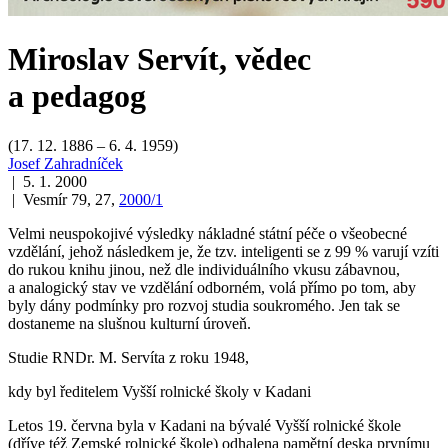
Miroslav Servít, vědec
a pedagog
(17. 12. 1886 – 6. 4. 1959)
Josef Zahradníček
| 5. 1. 2000
| Vesmír 79, 27,
2000/1
Velmi neuspokojivé výsledky nákladné státní péče o všeobecné
vzdělání, jehož následkem je, že tzv. inteligenti se z 99 % varují vzíti
do rukou knihu jinou, než dle individuálního vkusu zábavnou,
a analogický stav ve vzdělání odborném, volá přímo po tom, aby
byly dány podmínky pro rozvoj studia soukromého. Jen tak se
dostaneme na slušnou kulturní úroveň.
Studie RNDr. M. Servíta z roku 1948,
kdy byl ředitelem Vyšší rolnické školy v Kadani
Letos 19. června byla v Kadani na bývalé Vyšší rolnické škole
(dříve též Zemské rolnické škole) odhalena pamětní deska prvnímu