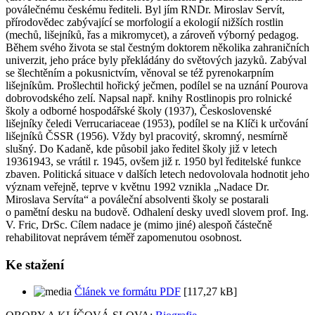
poválečnému českému řediteli. Byl jím RNDr. Miroslav Servít,
přírodovědec zabývající se morfologií a ekologií nižších rostlin
(mechů, lišejníků, řas a mikromycet), a zároveň výborný pedagog.
Během svého života se stal čestným doktorem několika zahraničních
univerzit, jeho práce byly překládány do světových jazyků. Zabýval
se šlechtěním a pokusnictvím, věnoval se též pyrenokarpním
lišejníkům. Prošlechtil hořický ječmen, podílel se na uznání Pourova
dobrovodského zelí. Napsal např. knihy
Rostlinopis pro rolnické
školy a odborné hospodářské školy
(1937),
Československé
lišejníky čeledi Verrucariaceae
(1953), podílel se na
Klíči k určování
lišejníků ČSSR
(1956). Vždy byl pracovitý, skromný, nesmírně
slušný. Do Kadaně, kde působil jako ředitel školy již v letech
19361943, se vrátil r. 1945, ovšem již r. 1950 byl ředitelské funkce
zbaven. Politická situace v dalších letech nedovolovala hodnotit jeho
význam veřejně, teprve v květnu 1992 vznikla „Nadace Dr.
Miroslava Servíta“ a pováleční absolventi školy se postarali
o pamětní desku na budově. Odhalení desky uvedl slovem prof. Ing.
V. Fric, DrSc. Cílem nadace je (mimo jiné) alespoň částečně
rehabilitovat neprávem téměř zapomenutou osobnost.
Ke stažení
Článek ve formátu PDF
[117,27 kB]