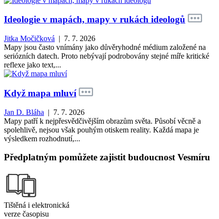
Ideologie v mapách, mapy v rukách ideologů
Jitka Močičková
| 7. 7. 2026
Mapy jsou často vnímány jako důvěryhodné médium založené na
seriózních datech. Proto nebývají podrobovány stejné míře kritické
reflexe jako text,...
Když mapa mluví
Jan D. Bláha
| 7. 7. 2026
Mapy patří k nejpřesvědčivějším obrazům světa. Působí věcně a
spolehlivě, nejsou však pouhým otiskem reality. Každá mapa je
výsledkem rozhodnutí,...
Předplatným pomůžete zajistit budoucnost Vesmíru
Tištěná i elektronická
verze časopisu