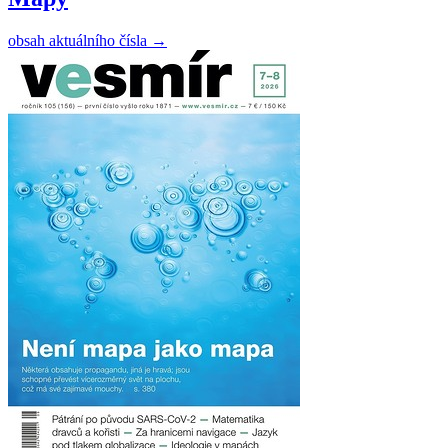
obsah aktuálního čísla
→