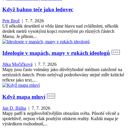
Když bahno teče jako ledovec
Petr Brož
| 7. 7. 2026
Už několik desetiletí si věda láme hlavu nad zvláštními, několik
desítek metrů vysokými kopci rozesetými po různých částech
Marsu. Je přitom...
Ideologie v mapách, mapy v rukách ideologů
Jitka Močičková
| 7. 7. 2026
Mapy jsou často vnímány jako důvěryhodné médium založené na
seriózních datech. Proto nebývají podrobovány stejné míře kritické
reflexe jako text,...
Když mapa mluví
Jan D. Bláha
| 7. 7. 2026
Mapy patří k nejpřesvědčivějším obrazům světa. Působí věcně a
spolehlivě, nejsou však pouhým otiskem reality. Každá mapa je
výsledkem rozhodnutí,...