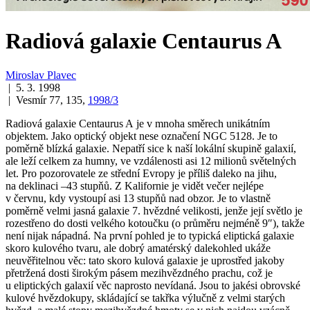
Radiová galaxie Centaurus A
Miroslav Plavec
| 5. 3. 1998
| Vesmír 77, 135,
1998/3
Radiová galaxie Centaurus A je v mnoha směrech unikátním
objektem. Jako optický objekt nese označení NGC 5128. Je to
poměrně blízká galaxie. Nepatří sice k naší lokální skupině galaxií,
ale leží celkem za humny, ve vzdálenosti asi 12 milionů světelných
let. Pro pozorovatele ze střední Evropy je příliš daleko na jihu,
na deklinaci –43 stupňů. Z Kalifornie je vidět večer nejlépe
v červnu, kdy vystoupí asi 13 stupňů nad obzor. Je to vlastně
poměrně velmi jasná galaxie 7. hvězdné velikosti, jenže její světlo je
rozestřeno do dosti velkého kotoučku (o průměru nejméně 9″), takže
není nijak nápadná. Na první pohled je to typická eliptická galaxie
skoro kulového tvaru, ale dobrý amatérský dalekohled ukáže
neuvěřitelnou věc: tato skoro kulová galaxie je uprostřed jakoby
přetržená dosti širokým pásem mezihvězdného prachu, což je
u eliptických galaxií věc naprosto nevídaná. Jsou to jakési obrovské
kulové hvězdokupy, skládající se takřka výlučně z velmi starých