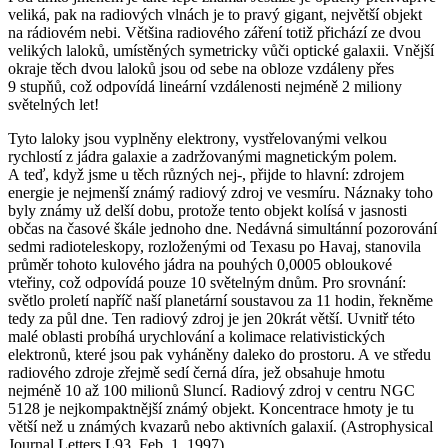
veliká, pak na radiových vlnách je to pravý gigant, největší objekt
na rádiovém nebi. Většina radiového záření totiž přichází ze dvou
velikých laloků, umístěných symetricky vůči optické galaxii. Vnější
okraje těch dvou laloků jsou od sebe na obloze vzdáleny přes
9 stupňů, což odpovídá lineární vzdálenosti nejméně 2 miliony
světelných let!
Tyto laloky jsou vyplněny elektrony, vystřelovanými velkou
rychlostí z jádra galaxie a zadržovanými magnetickým polem.
A teď, když jsme u těch různých nej-, přijde to hlavní: zdrojem
energie je nejmenší známý radiový zdroj ve vesmíru. Náznaky toho
byly známy už delší dobu, protože tento objekt kolísá v jasnosti
občas na časové škále jednoho dne. Nedávná simultánní pozorování
sedmi radioteleskopy, rozloženými od Texasu po Havaj, stanovila
průměr tohoto kulového jádra na pouhých 0,0005 obloukové
vteřiny, což odpovídá pouze 10 světelným dnům. Pro srovnání:
světlo proletí napříč naší planetární soustavou za 11 hodin, řekněme
tedy za půl dne. Ten radiový zdroj je jen 20krát větší. Uvnitř této
malé oblasti probíhá urychlování a kolimace relativistických
elektronů, které jsou pak vyháněny daleko do prostoru. A ve středu
radiového zdroje zřejmě sedí černá díra, jež obsahuje hmotu
nejméně 10 až 100 milionů Sluncí. Radiový zdroj v centru NGC
5128 je nejkompaktnější známý objekt. Koncentrace hmoty je tu
větší než u známých kvazarů nebo aktivních galaxií. (Astrophysical
Journal Letters
L93
, Feb. 1, 1997)