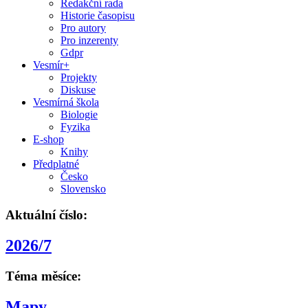
Redakční rada
Historie časopisu
Pro autory
Pro inzerenty
Gdpr
Vesmír+
Projekty
Diskuse
Vesmírná škola
Biologie
Fyzika
E-shop
Knihy
Předplatné
Česko
Slovensko
Aktuální číslo:
2026/7
Téma měsíce:
Mapy