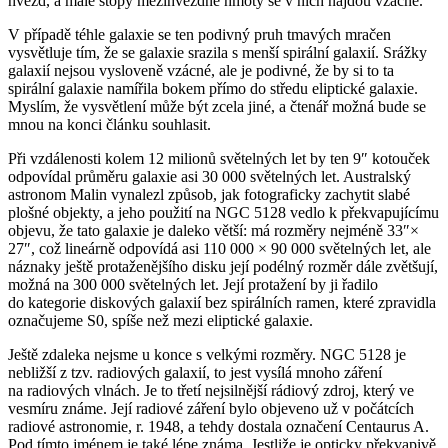
hvězd, a malé stopy mezihvězdné hmoty se v nich najdou vzácně.
V případě téhle galaxie se ten podivný pruh tmavých mračen
vysvětluje tím, že se galaxie srazila s menší spirální galaxií. Srážky
galaxií nejsou vysloveně vzácné, ale je podivné, že by si to ta
spirální galaxie namířila bokem přímo do středu eliptické galaxie.
Myslím, že vysvětlení může být zcela jiné, a čtenář možná bude se
mnou na konci článku souhlasit.
Při vzdálenosti kolem 12 milionů světelných let by ten 9″ kotouček
odpovídal průměru galaxie asi 30 000 světelných let. Australský
astronom Malin vynalezl způsob, jak fotograficky zachytit slabé
plošné objekty, a jeho použití na NGC 5128 vedlo k překvapujícímu
objevu, že tato galaxie je daleko větší: má rozměry nejméně 33″×
27″, což lineárně odpovídá asi 110 000 × 90 000 světelných let, ale
náznaky ještě protaženějšího disku její podélný rozměr dále zvětšují,
možná na 300 000 světelných let. Její protažení by ji řadilo
do kategorie diskových galaxií bez spirálních ramen, které zpravidla
označujeme S0, spíše než mezi eliptické galaxie.
Ještě zdaleka nejsme u konce s velkými rozměry. NGC 5128 je
nebližší z tzv. radiových galaxií, to jest vysílá mnoho záření
na radiových vlnách. Je to třetí nejsilnější rádiový zdroj, který ve
vesmíru známe. Její radiové záření bylo objeveno už v počátcích
radiové astronomie, r. 1948, a tehdy dostala označení Centaurus A.
Pod tímto jménem je také lépe známa. Jestliže je opticky překvapivě