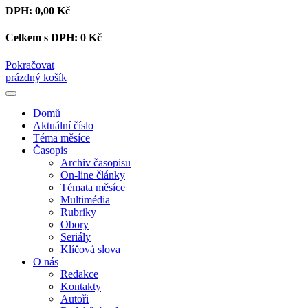
DPH:
0,00 Kč
Celkem s DPH:
0 Kč
Pokračovat
prázdný košík
Domů
Aktuální číslo
Téma měsíce
Časopis
Archiv časopisu
On-line články
Témata měsíce
Multimédia
Rubriky
Obory
Seriály
Klíčová slova
O nás
Redakce
Kontakty
Autoři