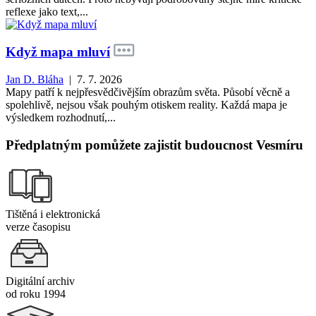
reflexe jako text,...
Když mapa mluví
Jan D. Bláha
| 7. 7. 2026
Mapy patří k nejpřesvědčivějším obrazům světa. Působí věcně a
spolehlivě, nejsou však pouhým otiskem reality. Každá mapa je
výsledkem rozhodnutí,...
Předplatným pomůžete zajistit budoucnost Vesmíru
Tištěná i elektronická
verze časopisu
Digitální archiv
od roku 1994