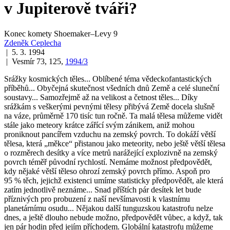
v Jupiterově tváři?
Konec komety Shoemaker–Levy 9
Zdeněk Ceplecha
| 5. 3. 1994
| Vesmír 73, 125,
1994/3
Srážky kosmických těles... Oblíbené téma vědeckofantastických
příběhů... Obyčejná skutečnost všedních dnů Země a celé sluneční
soustavy... Samozřejmě až na velikost a četnost těles... Díky
srážkám s veškerými pevnými tělesy přibývá Země docela slušně
na váze, průměrně 170 tisíc tun ročně. Ta malá tělesa můžeme vidět
stále jako meteory krátce zářící svým zánikem, aniž mohou
proniknout pancířem vzduchu na zemský povrch. To dokáží větší
tělesa, která „měkce“ přistanou jako meteority, nebo ještě větší tělesa
o rozměrech desítky a více metrů narážející explozivně na zemský
povrch téměř původní rychlostí. Nemáme možnost předpovědět,
kdy nějaké větší těleso ohrozí zemský povrch přímo. Aspoň pro
95 % těch, jejichž existenci umíme
statisticky
předpovědět, ale která
zatím jednotlivě neznáme... Snad příštích pár desítek let bude
příznivých pro probuzení z naší nevšímavosti k vlastnímu
planetárnímu osudu... Nějakou další tunguzskou katastrofu nelze
dnes, a ještě dlouho nebude možno, předpovědět vůbec, a když, tak
jen pár hodin před jejím příchodem. Globální katastrofu můžeme