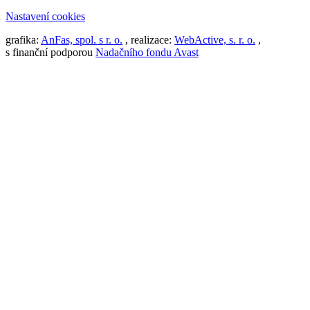
Nastavení cookies
grafika:
AnFas, spol. s r. o.
, realizace:
WebActive, s. r. o.
,
s finanční podporou
Nadačního fondu Avast