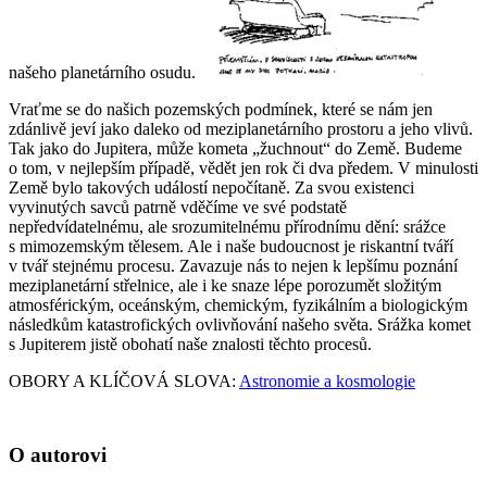
našeho planetárního osudu.
Vraťme se do našich pozemských podmínek, které se nám jen
zdánlivě jeví jako daleko od meziplanetárního prostoru a jeho vlivů.
Tak jako do Jupitera, může kometa „žuchnout“ do Země. Budeme
o tom, v nejlepším případě, vědět jen rok či dva předem. V minulosti
Země bylo takových událostí nepočítaně. Za svou existenci
vyvinutých savců patrně vděčíme ve své podstatě
nepředvídatelnému, ale srozumitelnému přírodnímu dění: srážce
s mimozemským tělesem. Ale i naše budoucnost je riskantní tváří
v tvář stejnému procesu. Zavazuje nás to nejen k lepšímu poznání
meziplanetární střelnice, ale i ke snaze lépe porozumět složitým
atmosférickým, oceánským, chemickým, fyzikálním a biologickým
následkům katastrofických ovlivňování našeho světa. Srážka komet
s Jupiterem jistě obohatí naše znalosti těchto procesů.
OBORY A KLÍČOVÁ SLOVA:
Astronomie a kosmologie
O autorovi