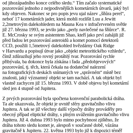
od jihozápadního konce celého sledu.“ Tím začalo systematické
pozorování jednoho z nejpodivnějších kometárních útvarů, jaký byl
kdy objeven. Nakonec se pro popis jevu ujal název „šňůra perel“,
neboť 17 kometárních jader, která mohli rozlišit Luu a Jewitt
2,2metrovým dalekohledem na Mauna Kea v infračerveném světle
již 27. března 1993, se jevilo jako „perly navlečené na šňůrce“. R.
E. McCrosky se svým asistentem Shao, kteří jako prví zahájili již
před řadou let pozorování asteroidů a komet pomocí detektorů
CCD, použili 1,5metrový dalekohled hvězdárny Oak Ridge
v Harvardu a popisují útvar jako „objekt meteoritického vzhledu“,
čímž zdůrazňují jeho rovný protáhlý tvar. Pozorování rychle
přibývala, ba dokonce byla získána i řada „předobjevových“
pozorování, tj. těch, která čekala na dodatečné nalezení
na fotografických deskách snímaných ve „správném“ místě bez
znalosti, jaký významný objekt se tam nachází. A tak objekt byl
vlastně zachycen již 15. března 1993. V době objevu byl kometární
sled jen 4 stupně od Jupitera.
Z prvých pozorování byla spočtena konvenční parabolická dráha.
Ta ale ukazovala, že objekt je uvnitř sféry gravitačního vlivu
Jupitera. A tak se již všechny další výpočty dráhy prováděly pro
obecný případ eliptické dráhy, s plným uvážením gravitačního vlivu
Jupitera. Již 4. dubna 1993 bylo mimo pochybnost zjištěno, že
dráha tohoto sledu komet je, alespoň v současné době, vázána
gravitačně k Jupiteru. 22. května 1993 bylo již k dispozici téměř