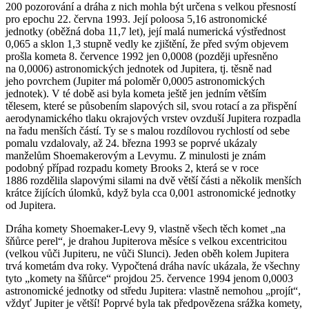
200 pozorování a dráha z nich mohla být určena s velkou přesností
pro epochu 22. června 1993. Její poloosa 5,16 astronomické
jednotky (oběžná doba 11,7 let), její malá numerická výstřednost
0,065 a sklon 1,3 stupně vedly ke zjištění, že před svým objevem
prošla kometa 8. července 1992 jen 0,0008 (později upřesněno
na 0,0006) astronomických jednotek od Jupitera, tj. těsně nad
jeho povrchem (Jupiter má poloměr 0,0005 astronomických
jednotek). V té době asi byla kometa ještě jen jedním větším
tělesem, které se působením slapových sil, svou rotací a za přispění
aerodynamického tlaku okrajových vrstev ovzduší Jupitera rozpadla
na řadu menších částí. Ty se s malou rozdílovou rychlostí od sebe
pomalu vzdalovaly, až 24. března 1993 se poprvé ukázaly
manželům Shoemakerovým a Levymu. Z minulosti je znám
podobný případ rozpadu komety Brooks 2, která se v roce
1886 rozdělila slapovými silami na dvě větší části a několik menších
krátce žijících úlomků, když byla cca 0,001 astronomické jednotky
od Jupitera.
Dráha komety Shoemaker-Levy 9, vlastně všech těch komet „na
šňůrce perel“, je drahou Jupiterova měsíce s velkou excentricitou
(velkou vůči Jupiteru, ne vůči Slunci). Jeden oběh kolem Jupitera
trvá kometám dva roky. Vypočtená dráha navíc ukázala, že všechny
tyto „komety na šňůrce“ projdou 25. července 1994 jenom 0,0003
astronomické jednotky od středu Jupitera: vlastně nemohou „projít“,
vždyť Jupiter je větší! Poprvé byla tak předpovězena srážka komety,