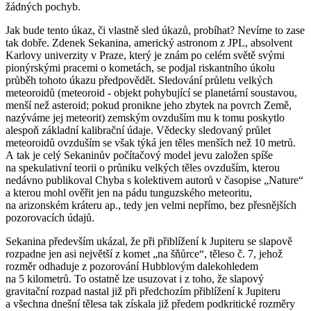
žádných pochyb.
Jak bude tento úkaz, či vlastně sled úkazů, probíhat? Nevíme to zase
tak dobře. Zdenek Sekanina, americký astronom z JPL, absolvent
Karlovy univerzity v Praze, který je znám po celém světě svými
pionýrskými pracemi o kometách, se podjal riskantního úkolu
průběh tohoto úkazu předpovědět. Sledování průletu velkých
meteoroidů (meteoroid - objekt pohybující se planetární soustavou,
menší než asteroid; pokud pronikne jeho zbytek na povrch Země,
nazýváme jej meteorit) zemským ovzduším mu k tomu poskytlo
alespoň základní kalibrační údaje. Vědecky sledovaný průlet
meteoroidů ovzduším se však týká jen těles menších než 10 metrů.
A tak je celý Sekaninův počítačový model jevu založen spíše
na spekulativní teorii o průniku velkých těles ovzduším, kterou
nedávno publikoval Chyba s kolektivem autorů v časopise „Nature“
a kterou mohl ověřit jen na pádu tunguzského meteoritu,
na arizonském kráteru ap., tedy jen velmi nepřímo, bez přesnějších
pozorovacích údajů.
Sekanina především ukázal, že při přiblížení k Jupiteru se slapově
rozpadne jen asi největší z komet „na šňůrce“, těleso č. 7, jehož
rozměr odhaduje z pozorování Hubblovým dalekohledem
na 5 kilometrů. To ostatně lze usuzovat i z toho, že slapový
gravitační rozpad nastal již při předchozím přiblížení k Jupiteru
a všechna dnešní tělesa tak získala již předem podkritické rozměry