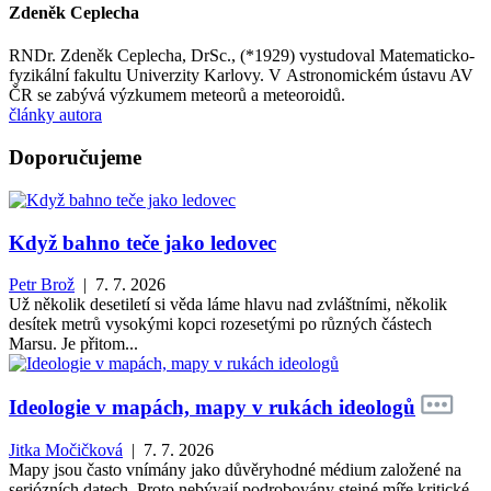
Zdeněk Ceplecha
RNDr. Zdeněk Ceplecha, DrSc., (*1929) vystudoval Matematicko-
fyzikální fakultu Univerzity Karlovy. V Astronomickém ústavu AV
ČR se zabývá výzkumem meteorů a meteoroidů.
články autora
Doporučujeme
Když bahno teče jako ledovec
Petr Brož
| 7. 7. 2026
Už několik desetiletí si věda láme hlavu nad zvláštními, několik
desítek metrů vysokými kopci rozesetými po různých částech
Marsu. Je přitom...
Ideologie v mapách, mapy v rukách ideologů
Jitka Močičková
| 7. 7. 2026
Mapy jsou často vnímány jako důvěryhodné médium založené na
seriózních datech. Proto nebývají podrobovány stejné míře kritické