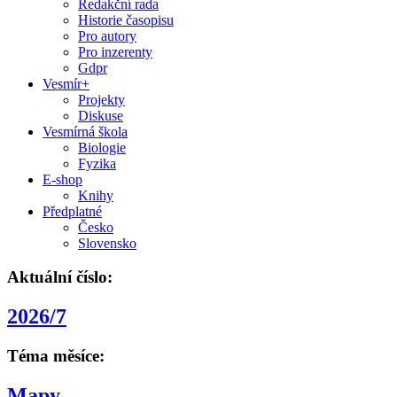
Redakční rada
Historie časopisu
Pro autory
Pro inzerenty
Gdpr
Vesmír+
Projekty
Diskuse
Vesmírná škola
Biologie
Fyzika
E-shop
Knihy
Předplatné
Česko
Slovensko
Aktuální číslo:
2026/7
Téma měsíce:
Mapy