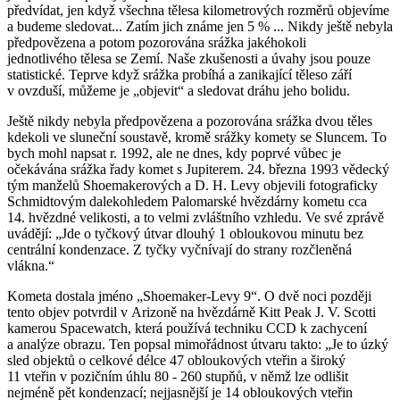
předvídat, jen když všechna tělesa kilometrových rozměrů objevíme
a budeme sledovat... Zatím jich známe jen 5 % ... Nikdy ještě nebyla
předpovězena a potom pozorována srážka jakéhokoli
jednotlivého tělesa se Zemí. Naše zkušenosti a úvahy jsou pouze
statistické. Teprve když srážka probíhá a zanikající těleso září
v ovzduší, můžeme je „objevit“ a sledovat dráhu jeho bolidu.
Ještě nikdy nebyla předpovězena a pozorována srážka dvou těles
kdekoli ve sluneční soustavě, kromě srážky komety se Sluncem. To
bych mohl napsat r. 1992, ale ne dnes, kdy poprvé vůbec je
očekávána srážka řady komet s Jupiterem. 24. března 1993 vědecký
tým manželů Shoemakerových a D. H. Levy objevili fotograficky
Schmidtovým dalekohledem Palomarské hvězdárny kometu cca
14. hvězdné velikosti, a to velmi zvláštního vzhledu. Ve své zprávě
uvádějí: „Jde o tyčkový útvar dlouhý 1 obloukovou minutu bez
centrální kondenzace. Z tyčky vyčnívají do strany rozčleněná
vlákna.“
Kometa dostala jméno „Shoemaker-Levy 9“. O dvě noci později
tento objev potvrdil v Arizoně na hvězdárně Kitt Peak J. V. Scotti
kamerou Spacewatch, která používá techniku CCD k zachycení
a analýze obrazu. Ten popsal mimořádnost útvaru takto: „Je to úzký
sled objektů o celkové délce 47 obloukových vteřin a široký
11 vteřin v pozičním úhlu 80 - 260 stupňů, v němž lze odlišit
nejméně pět kondenzací; nejjasnější je 14 obloukových vteřin