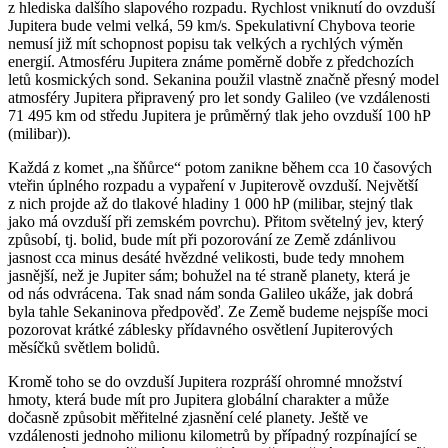
z hlediska dalšího slapového rozpadu. Rychlost vniknutí do ovzduší
Jupitera bude velmi velká, 59 km/s. Spekulativní Chybova teorie
nemusí již mít schopnost popisu tak velkých a rychlých výměn
energií. Atmosféru Jupitera známe poměrně dobře z předchozích
letů kosmických sond. Sekanina použil vlastně značně přesný model
atmosféry Jupitera připravený pro let sondy Galileo (ve vzdálenosti
71 495 km od středu Jupitera je průměrný tlak jeho ovzduší 100 hP
(milibar)).
Každá z komet „na šňůrce“ potom zanikne během cca 10 časových
vteřin úplného rozpadu a vypaření v Jupiterově ovzduší. Největší
z nich projde až do tlakové hladiny 1 000 hP (milibar, stejný tlak
jako má ovzduší při zemském povrchu). Přitom světelný jev, který
způsobí, tj. bolid, bude mít při pozorování ze Země zdánlivou
jasnost cca minus desáté hvězdné velikosti, bude tedy mnohem
jasnější, než je Jupiter sám; bohužel na té straně planety, která je
od nás odvrácena. Tak snad nám sonda Galileo ukáže, jak dobrá
byla tahle Sekaninova předpověď. Ze Země budeme nejspíše moci
pozorovat krátké záblesky přídavného osvětlení Jupiterových
měsíčků světlem bolidů.
Kromě toho se do ovzduší Jupitera rozpráší ohromné množství
hmoty, která bude mít pro Jupitera globální charakter a může
dočasně způsobit měřitelné zjasnění celé planety. Ještě ve
vzdálenosti jednoho milionu kilometrů by případný rozpínající se