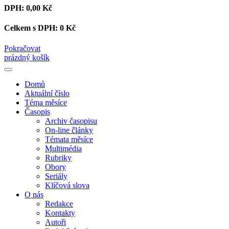
DPH:
0,00 Kč
Celkem s DPH:
0 Kč
Pokračovat
prázdný košík
Domů
Aktuální číslo
Téma měsíce
Časopis
Archiv časopisu
On-line články
Témata měsíce
Multimédia
Rubriky
Obory
Seriály
Klíčová slova
O nás
Redakce
Kontakty
Autoři