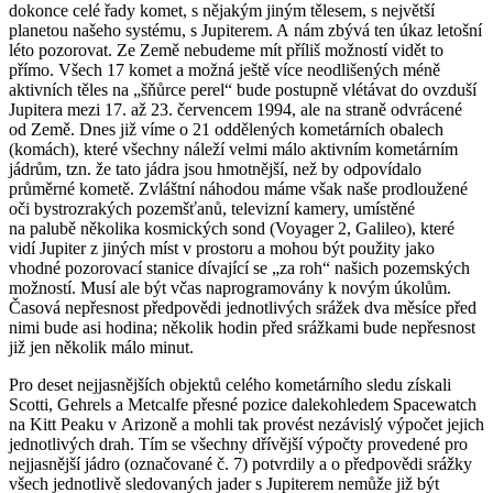
dokonce celé řady komet, s nějakým jiným tělesem, s největší
planetou našeho systému, s Jupiterem. A nám zbývá ten úkaz letošní
léto pozorovat. Ze Země nebudeme mít příliš možností vidět to
přímo. Všech 17 komet a možná ještě více neodlišených méně
aktivních těles na „šňůrce perel“ bude postupně vlétávat do ovzduší
Jupitera mezi 17. až 23. červencem 1994, ale
na straně odvrácené
od Země
. Dnes již víme o 21 oddělených kometárních obalech
(komách), které všechny náleží velmi málo aktivním kometárním
jádrům, tzn. že tato jádra jsou hmotnější, než by odpovídalo
průměrné kometě. Zvláštní náhodou máme však naše prodloužené
oči bystrozrakých pozemšťanů, televizní kamery, umístěné
na palubě několika kosmických sond (Voyager 2, Galileo), které
vidí Jupiter z jiných míst v prostoru a mohou být použity jako
vhodné pozorovací stanice dívající se „za roh“ našich pozemských
možností. Musí ale být včas naprogramovány k novým úkolům.
Časová nepřesnost předpovědi jednotlivých srážek dva měsíce před
nimi bude asi hodina; několik hodin před srážkami bude nepřesnost
již jen několik málo minut.
Pro deset nejjasnějších objektů celého kometárního sledu získali
Scotti, Gehrels a Metcalfe přesné pozice dalekohledem Spacewatch
na Kitt Peaku v Arizoně a mohli tak provést nezávislý výpočet jejich
jednotlivých drah. Tím se všechny dřívější výpočty provedené pro
nejjasnější jádro (označované č. 7) potvrdily a o předpovědi srážky
všech jednotlivě sledovaných jader s Jupiterem nemůže již být