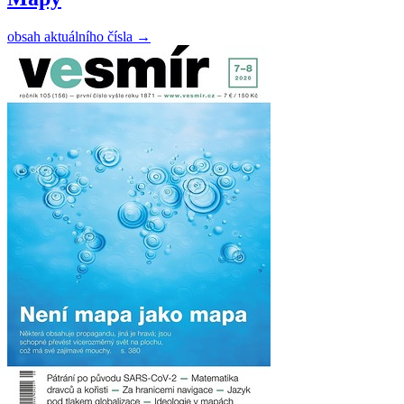
obsah aktuálního čísla
→