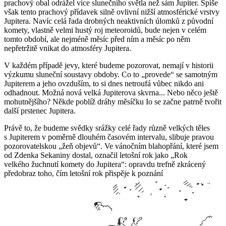
prachový obal odrážel více slunečního světla než sám Jupiter. Spíše
však tento prachový přídavek silně ovlivní nižší atmosférické vrstvy
Jupitera. Navíc celá řada drobných neaktivních úlomků z původní
komety, vlastně velmi hustý roj meteoroidů, bude nejen v celém
tomto období, ale nejméně měsíc před ním a měsíc po něm
nepřetržitě vnikat do atmosféry Jupitera.
V každém případě jevy, které budeme pozorovat, nemají v historii
výzkumu sluneční soustavy obdoby. Co to „provede“ se samotným
Jupiterem a jeho ovzduším, to si dnes netroufá vůbec nikdo ani
odhadnout. Možná nová velká Jupiterova skvrna... Nebo něco ještě
mohutnějšího? Někde poblíž dráhy měsíčku Io se začne patrně tvořit
další prstenec Jupitera.
Právě to, že budeme svědky srážky celé řady různě velkých těles
s Jupiterem v poměrně dlouhém časovém intervalu, slibuje pravou
pozorovatelskou „žeň objevů“. Ve vánočním blahopřání, které jsem
od Zdenka Sekaniny dostal, označil letošní rok jako „Rok
velkého žuchnutí komety do Jupitera“: opravdu trefně zkrácený
předobraz toho, čím letošní rok přispěje k poznání