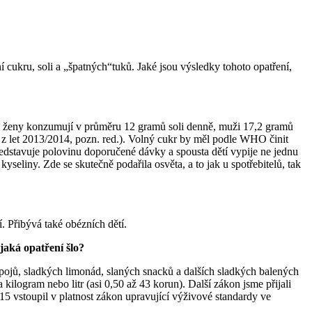
í cukru, soli a „špatných“tuků. Jaké jsou výsledky tohoto opatření,
t, ženy konzumují v průměru 12 gramů soli denně, muži 17,2 gramů
z let 2013/2014, pozn. red.). Volný cukr by měl podle WHO činit
ředstavuje polovinu doporučené dávky a spousta dětí vypije ne jednu
yseliny. Zde se skutečně podařila osvěta, a to jak u spotřebitelů, tak
. Přibývá také obézních dětí.
jaká opatření šlo?
ápojů, sladkých limonád, slaných snacků a dalších sladkých balených
kilogram nebo litr (asi 0,50 až 43 korun). Další zákon jsme přijali
15 vstoupil v platnost zákon upravující výživové standardy ve