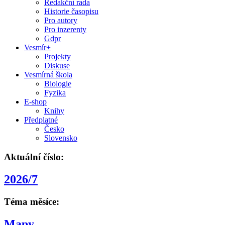
Redakční rada
Historie časopisu
Pro autory
Pro inzerenty
Gdpr
Vesmír+
Projekty
Diskuse
Vesmírná škola
Biologie
Fyzika
E-shop
Knihy
Předplatné
Česko
Slovensko
Aktuální číslo:
2026/7
Téma měsíce:
Mapy