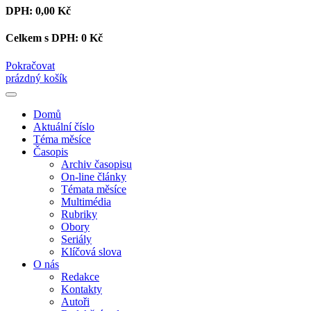
DPH:
0,00 Kč
Celkem s DPH:
0 Kč
Pokračovat
prázdný košík
Domů
Aktuální číslo
Téma měsíce
Časopis
Archiv časopisu
On-line články
Témata měsíce
Multimédia
Rubriky
Obory
Seriály
Klíčová slova
O nás
Redakce
Kontakty
Autoři