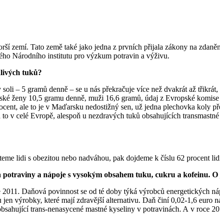
orší zemí. Tato země také jako jedna z prvních přijala zákony na zdaněn
ského Národního institutu pro výzkum potravin a výživu.
dlivých tuků?
li – 5 gramů denně – se u nás překračuje více než dvakrát až třikrá
České ženy 10,5 gramu denně, muži 16,6 gramů, údaj z Evropské komise 
rocent, ale to je v Maďarsku nedostižný sen, už jedna plechovka koly p
 to v celé Evropě, alespoň u nezdravých tuků obsahujících transmastné k
teme lidi s obezitou nebo nadváhou, pak dojdeme k číslu 62 procent lidí
 potraviny a nápoje s vysokým obsahem tuku, cukru a kofeinu. O 
oce 2011. Daňová povinnost se od té doby týká výrobců energetických n
n výrobky, které mají zdravější alternativu. Daň činí 0,02-1,6 euro na 
bsahující trans-nenasycené mastné kyseliny v potravinách. A v roce 20