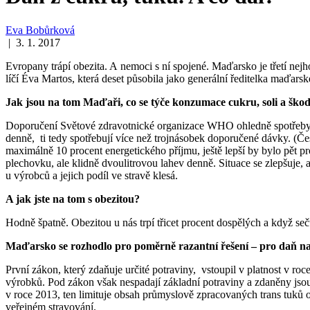
Eva Bobůrková
| 3. 1. 2017
Evropany trápí obezita. A nemoci s ní spojené. Maďarsko je třetí nejh
líčí Éva Martos, která deset působila jako generální ředitelka maďar
Jak jsou na tom Maďaři, co se týče konzumace cukru, soli a ško
Doporučení Světové zdravotnické organizace WHO ohledně spotřeby so
denně, ti tedy spotřebují více než trojnásobek doporučené dávky. (
maximálně 10 procent energetického příjmu, ještě lepší by bylo pět p
plechovku, ale klidně dvoulitrovou lahev denně. Situace se zlepšuje, a
u výrobců a jejich podíl ve stravě klesá.
A jak jste na tom s obezitou?
Hodně špatně. Obezitou u nás trpí třicet procent dospělých a když seč
Maďarsko se rozhodlo pro poměrně razantní řešení – pro daň na
První zákon, který zdaňuje určité potraviny, vstoupil v platnost v r
výrobků. Pod zákon však nespadají základní potraviny a zdaněny jsou je
v roce 2013, ten limituje obsah průmyslově zpracovaných trans tuků o
veřejném stravování.