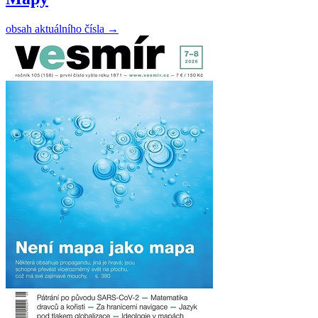
obsah aktuálního čísla
→