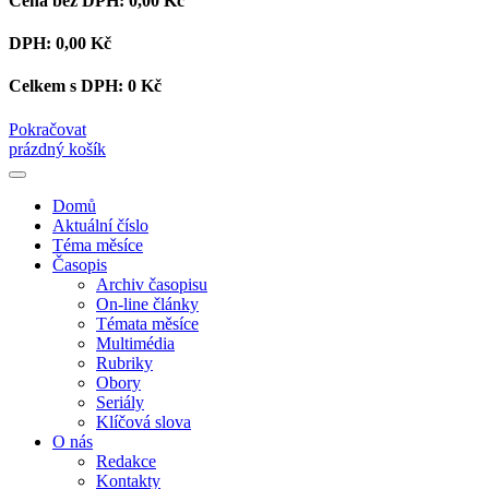
Cena bez DPH:
0,00 Kč
DPH:
0,00 Kč
Celkem s DPH:
0 Kč
Pokračovat
prázdný košík
Domů
Aktuální číslo
Téma měsíce
Časopis
Archiv časopisu
On-line články
Témata měsíce
Multimédia
Rubriky
Obory
Seriály
Klíčová slova
O nás
Redakce
Kontakty