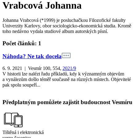
Vrabcová Johanna
Johanna Vrabcová (*1999) je posluchačkou Filozofické fakulty
Univerzity Karlovy, obor sociologicko-ekonomická studia. Kromě
toho nedávno vydala studiové album autorských písní.
Počet článků: 1
Náhoda? Ne tak docela
6. 9. 2021 | Vesmír 100, 554,
2021/9
V historii lze nalézt řadu příkladů, kdy k významným objevům
a vynálezům došlo téměř současně na různých místech. Objevitelé
pak spolu soupeří...
Předplatným pomůžete zajistit budoucnost Vesmíru
Tištěná i elektronická
verze časopisu