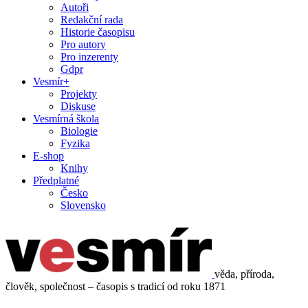
Autoři
Redakční rada
Historie časopisu
Pro autory
Pro inzerenty
Gdpr
Vesmír+
Projekty
Diskuse
Vesmírná škola
Biologie
Fyzika
E-shop
Knihy
Předplatné
Česko
Slovensko
věda, příroda,
člověk, společnost – časopis s tradicí od roku 1871