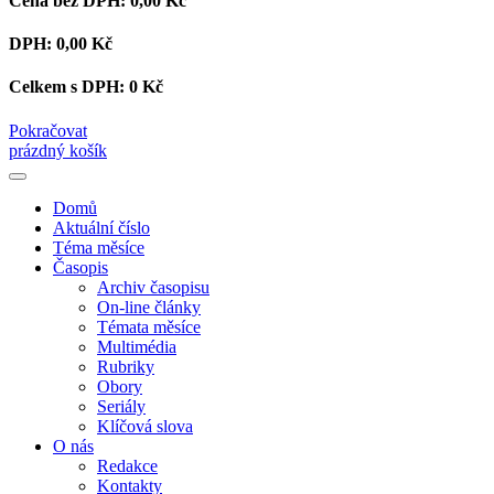
Cena bez DPH:
0,00 Kč
DPH:
0,00 Kč
Celkem s DPH:
0 Kč
Pokračovat
prázdný košík
Domů
Aktuální číslo
Téma měsíce
Časopis
Archiv časopisu
On-line články
Témata měsíce
Multimédia
Rubriky
Obory
Seriály
Klíčová slova
O nás
Redakce
Kontakty