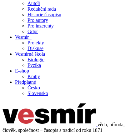
Autoři
Redakční rada
Historie časopisu
Pro autory
Pro inzerenty
Gdpr
Vesmír+
Projekty
Diskuse
Vesmírná škola
Biologie
Fyzika
E-shop
Knihy
Předplatné
Česko
Slovensko
věda, příroda,
člověk, společnost – časopis s tradicí od roku 1871