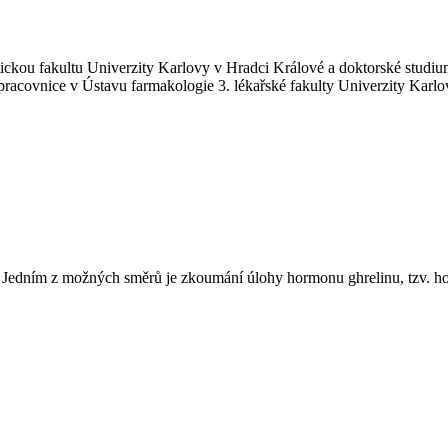
ckou fakultu Univerzity Karlovy v Hradci Králové a doktorské studi
 pracovnice v Ústavu farmakologie 3. lékařské fakulty Univerzity Karl
y. Jedním z možných směrů je zkoumání úlohy hormonu ghrelinu, tzv. h