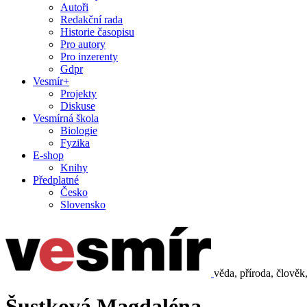
Autoři
Redakční rada
Historie časopisu
Pro autory
Pro inzerenty
Gdpr
Vesmír+
Projekty
Diskuse
Vesmírná škola
Biologie
Fyzika
E-shop
Knihy
Předplatné
Česko
Slovensko
věda, příroda, člověk
Šustková Magdaléna