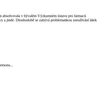
um absolvovala v bývalém Výzkumném ústavu pro farmacii
ovy a jinde. Dlouhodobě se zabývá problematikou zneužívání látek
ormonu...