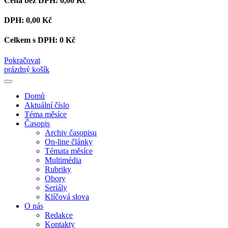
Cena bez DPH:
0,00 Kč
DPH:
0,00 Kč
Celkem s DPH:
0 Kč
Pokračovat
prázdný košík
Domů
Aktuální číslo
Téma měsíce
Časopis
Archiv časopisu
On-line články
Témata měsíce
Multimédia
Rubriky
Obory
Seriály
Klíčová slova
O nás
Redakce
Kontakty