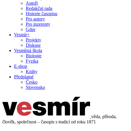
Autoři
Redakční rada
Historie časopisu
Pro autory
Pro inzerenty
Gdpr
Vesmír+
Projekty
Diskuse
Vesmírná škola
Biologie
Fyzika
E-shop
Knihy
Předplatné
Česko
Slovensko
věda, příroda,
člověk, společnost – časopis s tradicí od roku 1871