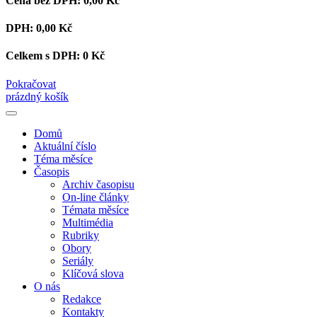
Cena bez DPH:
0,00 Kč
DPH:
0,00 Kč
Celkem s DPH:
0 Kč
Pokračovat
prázdný košík
Domů
Aktuální číslo
Téma měsíce
Časopis
Archiv časopisu
On-line články
Témata měsíce
Multimédia
Rubriky
Obory
Seriály
Klíčová slova
O nás
Redakce
Kontakty