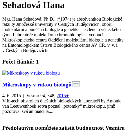
Sehadová Hana
Mgr. Hana Sehadová, Ph.D., (*1974) je absolventkou Biologické
fakulty Jihočeské univerzity v Českých Budějovicích, oboru
molekulární a buněčná biologie a genetika. Je členem vědeckého
týmu Laboratoře molekulární chronobiologie a vedoucí
Mikroskopického centra Oddělení molekulární biologie a genetiky
na Entomologickém ústavu Biologického centra AV ČR, v. v. i.,
v Českých Budějovicích.
Počet článků: 1
Mikroskopy v rukou biologů
4. 6. 2015 | Vesmír 94, 348,
2015/6
V hi-tech přístrojích dnešních biologických laboratoří by Antonie
van Leeuwenhoek sotva poznal „potomky“ mikroskopu, jímž
pozoroval svá animalcula....
Předplatným pomůžete zajistit budoucnost Vesmíru