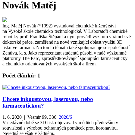
Novák Matěj
Ing. Matěj Novák (*1992) vystudoval chemické inženýrství
na Vysoké škole chemicko-technologické. V Laboratoři chemické
robotiky prof. Františka Štěpánka nyní provádí výzkum v rámci své
doktorské práce, zaměřené na nově vznikající oblast využití 3D
tisku ve farmacii. Na tomto tématu také spolupracuje se společností
Zentiva, k. s. Jako reprezentant studentů působí v radě výzkumné
platformy The Parc, zprostředkovávající spolupráci farmaceuticky
a chemicky orientovaných vysokých škol a firem.
Počet článků: 1
Chcete inkoustovou, laserovou, nebo
farmaceutickou?
1. 6. 2020 | Vesmír 99, 336,
2020/6
V nedávné době se 3D tisk objevoval v médiích především v
souvislosti s výrobou ochranných pomůcek proti koronaviru.
Nejedná se však v žádném...