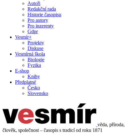
Autoři
Redakční rada
Historie časopisu
Pro autory
Pro inzerenty
Gdpr
Vesmír+
Projekty
Diskuse
Vesmírná škola
Biologie
Fyzika
E-shop
Knihy
Předplatné
Česko
Slovensko
věda, příroda,
člověk, společnost – časopis s tradicí od roku 1871