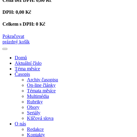
Cena bez DPH:
0,00 Kč
DPH:
0,00 Kč
Celkem s DPH:
0 Kč
Pokračovat
prázdný košík
Domů
Aktuální číslo
Téma měsíce
Časopis
Archiv časopisu
On-line články
Témata měsíce
Multimédia
Rubriky
Obory
Seriály
Klíčová slova
O nás
Redakce
Kontakty