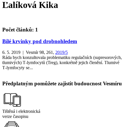
Ľalíková Kika
Počet článků: 1
Bílé krvinky pod drobnohledem
6. 5. 2019 | Vesmír 98, 261,
2019/5
Ráda bych konzultovala problematiku regulačních (supresorových,
tlumivých) T‑lymfocytů (Treg), konkrétně jejich členění. Tlumivé
T‑lymfocyty se...
Předplatným pomůžete zajistit budoucnost Vesmíru
Tištěná i elektronická
verze časopisu