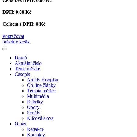
Cena bez DPH:
0,00 Kč
DPH:
0,00 Kč
Celkem s DPH:
0 Kč
Pokračovat
prázdný košík
Domů
Aktuální číslo
Téma měsíce
Časopis
Archiv časopisu
On-line články
Témata měsíce
Multimédia
Rubriky
Obory
Seriály
Klíčová slova
O nás
Redakce
Kontakty