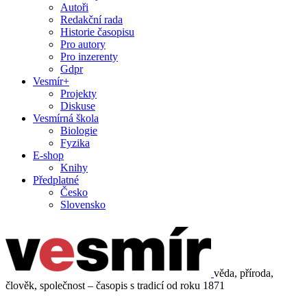
Autoři
Redakční rada
Historie časopisu
Pro autory
Pro inzerenty
Gdpr
Vesmír+
Projekty
Diskuse
Vesmírná škola
Biologie
Fyzika
E-shop
Knihy
Předplatné
Česko
Slovensko
věda, příroda,
člověk, společnost – časopis s tradicí od roku 1871