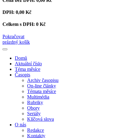
Cena bez DPH:
0,00 Kč
DPH:
0,00 Kč
Celkem s DPH:
0 Kč
Pokračovat
prázdný košík
Domů
Aktuální číslo
Téma měsíce
Časopis
Archiv časopisu
On-line články
Témata měsíce
Multimédia
Rubriky
Obory
Seriály
Klíčová slova
O nás
Redakce
Kontakty