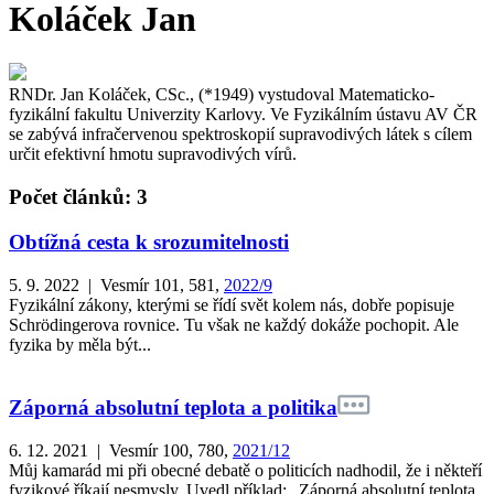
Koláček Jan
RNDr. Jan Koláček, CSc., (*1949) vystudoval Matematicko-
fyzikální fakultu Univerzity Karlovy. Ve Fyzikálním ústavu AV ČR
se zabývá infračervenou spektroskopií supravodivých látek s cílem
určit efektivní hmotu supravodivých vírů.
Počet článků: 3
Obtížná cesta k srozumitelnosti
5. 9. 2022 | Vesmír 101, 581,
2022/9
Fyzikální zákony, kterými se řídí svět kolem nás, dobře popisuje
Schrödingerova rovnice. Tu však ne každý dokáže pochopit. Ale
fyzika by měla být...
Záporná absolutní teplota a politika
6. 12. 2021 | Vesmír 100, 780,
2021/12
Můj kamarád mi při obecné debatě o politicích nadhodil, že i někteří
fyzikové říkají nesmysly. Uvedl příklad: „Záporná absolutní teplota