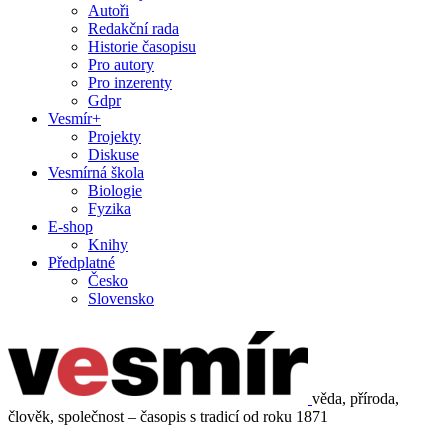
Autoři
Redakční rada
Historie časopisu
Pro autory
Pro inzerenty
Gdpr
Vesmír+
Projekty
Diskuse
Vesmírná škola
Biologie
Fyzika
E-shop
Knihy
Předplatné
Česko
Slovensko
věda, příroda,
člověk, společnost – časopis s tradicí od roku 1871