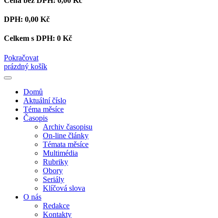
Cena bez DPH:
0,00 Kč
DPH:
0,00 Kč
Celkem s DPH:
0 Kč
Pokračovat
prázdný košík
Domů
Aktuální číslo
Téma měsíce
Časopis
Archiv časopisu
On-line články
Témata měsíce
Multimédia
Rubriky
Obory
Seriály
Klíčová slova
O nás
Redakce
Kontakty