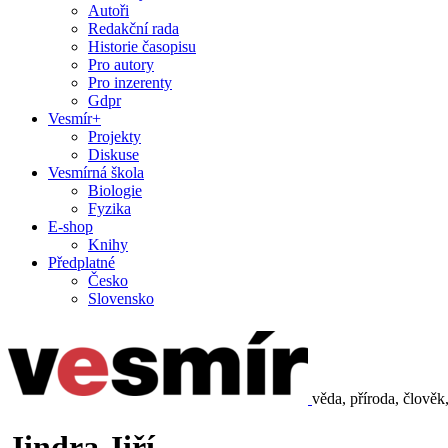
Autoři
Redakční rada
Historie časopisu
Pro autory
Pro inzerenty
Gdpr
Vesmír+
Projekty
Diskuse
Vesmírná škola
Biologie
Fyzika
E-shop
Knihy
Předplatné
Česko
Slovensko
věda, příroda, člověk
Jindra Jiří