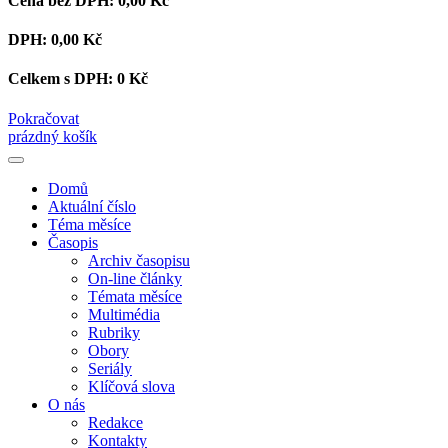
Cena bez DPH:
0,00 Kč
DPH:
0,00 Kč
Celkem s DPH:
0 Kč
Pokračovat
prázdný košík
Domů
Aktuální číslo
Téma měsíce
Časopis
Archiv časopisu
On-line články
Témata měsíce
Multimédia
Rubriky
Obory
Seriály
Klíčová slova
O nás
Redakce
Kontakty