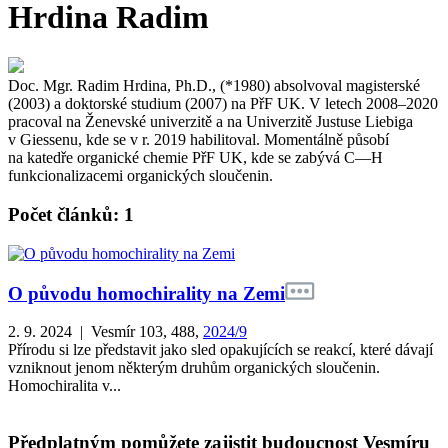
Hrdina Radim
Doc. Mgr. Radim Hrdina, Ph.D., (*1980) absolvoval magisterské
(2003) a doktorské studium (2007) na PřF UK. V letech 2008–2020
pracoval na Ženevské univerzitě a na Univerzitě Justuse Liebiga
v Giessenu, kde se v r. 2019 habilitoval. Momentálně působí
na katedře organické chemie PřF UK, kde se zabývá C—H
funkcionalizacemi organických sloučenin.
Počet článků: 1
O původu homochirality na Zemi
2. 9. 2024 | Vesmír 103, 488,
2024/9
Přírodu si lze představit jako sled opakujících se reakcí, které dávají
vzniknout jenom některým druhům organických sloučenin.
Homochiralita v...
Předplatným pomůžete zajistit budoucnost Vesmíru