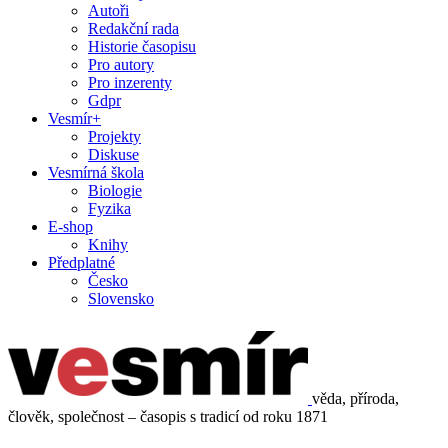
Autoři
Redakční rada
Historie časopisu
Pro autory
Pro inzerenty
Gdpr
Vesmír+
Projekty
Diskuse
Vesmírná škola
Biologie
Fyzika
E-shop
Knihy
Předplatné
Česko
Slovensko
věda, příroda,
člověk, společnost – časopis s tradicí od roku 1871