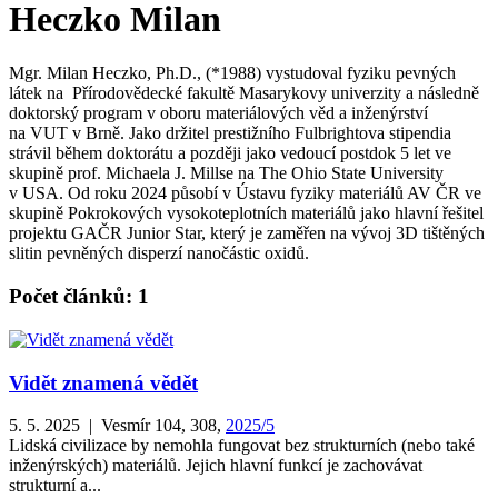
Heczko Milan
Mgr. Milan Heczko, Ph.D., (*1988) vystudoval fyziku pevných
látek na Přírodovědecké fakultě Masarykovy univerzity a následně
doktorský program v oboru materiálových věd a inženýrství
na VUT v Brně. Jako držitel prestižního Fulbrightova stipendia
strávil během doktorátu a později jako vedoucí postdok 5 let ve
skupině prof. Michaela J. Millse na The Ohio State University
v USA. Od roku 2024 působí v Ústavu fyziky materiálů AV ČR ve
skupině Pokrokových vysokoteplotních materiálů jako hlavní řešitel
projektu GAČR Junior Star, který je zaměřen na vývoj 3D tištěných
slitin pevněných disperzí nanočástic oxidů.
Počet článků: 1
Vidět znamená vědět
5. 5. 2025 | Vesmír 104, 308,
2025/5
Lidská civilizace by nemohla fungovat bez strukturních (nebo také
inženýrských) materiálů. Jejich hlavní funkcí je zachovávat
strukturní a...