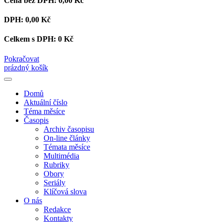
Cena bez DPH:
0,00 Kč
DPH:
0,00 Kč
Celkem s DPH:
0 Kč
Pokračovat
prázdný košík
Domů
Aktuální číslo
Téma měsíce
Časopis
Archiv časopisu
On-line články
Témata měsíce
Multimédia
Rubriky
Obory
Seriály
Klíčová slova
O nás
Redakce
Kontakty