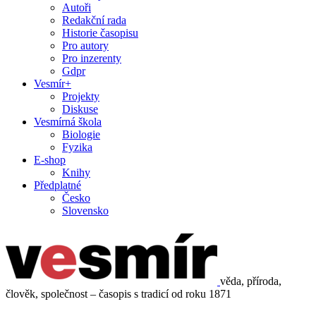
Autoři
Redakční rada
Historie časopisu
Pro autory
Pro inzerenty
Gdpr
Vesmír+
Projekty
Diskuse
Vesmírná škola
Biologie
Fyzika
E-shop
Knihy
Předplatné
Česko
Slovensko
věda, příroda,
člověk, společnost – časopis s tradicí od roku 1871