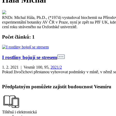
RNDr. Michal Hála, Ph.D., (*1974) vystudoval biochemii na Přírodově
experimentální botaniky AV ČR v Praze, nyní je zpět na PřF UK, kde 
cení roku stráveného na Oxfordské univerzitě.
Počet článků: 1
I rostliny bojují se stresem
1. 2. 2021 | Vesmír 100, 95,
2021/2
Pokud živočichovi přestanou vyhovovat podmínky v místě, v němž se p
Předplatným pomůžete zajistit budoucnost Vesmíru
Tištěná i elektronická