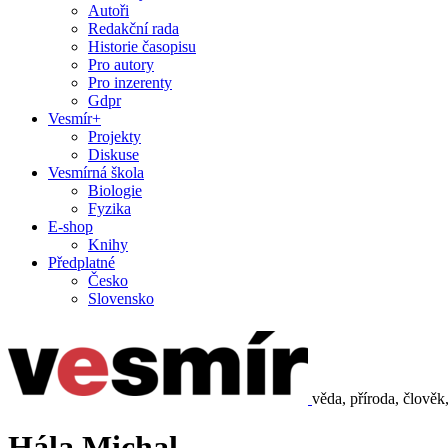
Autoři
Redakční rada
Historie časopisu
Pro autory
Pro inzerenty
Gdpr
Vesmír+
Projekty
Diskuse
Vesmírná škola
Biologie
Fyzika
E-shop
Knihy
Předplatné
Česko
Slovensko
věda, příroda, člověk
Hála Michal