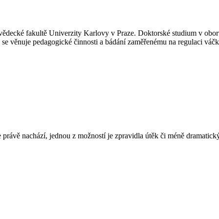
decké fakultě Univerzity Karlovy v Praze. Doktorské studium v oboru 
se věnuje pedagogické činnosti a bádání zaměřenému na regulaci váčkov
rávě nachází, jednou z možností je zpravidla útěk či méně dramatický