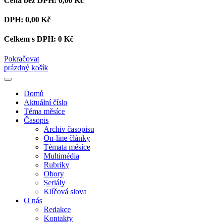
Cena bez DPH:
0,00 Kč
DPH:
0,00 Kč
Celkem s DPH:
0 Kč
Pokračovat
prázdný košík
Domů
Aktuální číslo
Téma měsíce
Časopis
Archiv časopisu
On-line články
Témata měsíce
Multimédia
Rubriky
Obory
Seriály
Klíčová slova
O nás
Redakce
Kontakty