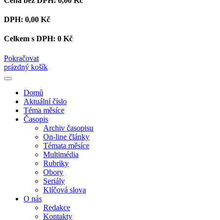
Cena bez DPH:
0,00 Kč
DPH:
0,00 Kč
Celkem s DPH:
0 Kč
Pokračovat
prázdný košík
Domů
Aktuální číslo
Téma měsíce
Časopis
Archiv časopisu
On-line články
Témata měsíce
Multimédia
Rubriky
Obory
Seriály
Klíčová slova
O nás
Redakce
Kontakty