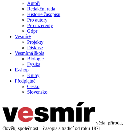
Autoři
Redakční rada
Historie časopisu
Pro autory
Pro inzerenty
Gdpr
Vesmír+
Projekty
Diskuse
Vesmírná škola
Biologie
Fyzika
E-shop
Knihy
Předplatné
Česko
Slovensko
věda, příroda,
člověk, společnost – časopis s tradicí od roku 1871