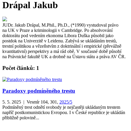
Drápal Jakub
JUDr. Jakub Drápal, M.Phil., Ph.D., (*1990) vystudoval právo
na UK v Praze a kriminologii v Cambridge. Po absolvování
doktorátu pod vedením ekonoma Libora Duška působil jako
postdok na Univerzitě v Leidenu. Zabývá se ukládáním trestů,
trestní politikou a vězeňstvím z doktrinální i empirické (převážně
kvantitativní) perspektivy a má rád obě. V současné době působí
na Právnické fakultě UK a drobně na Ústavu státu a práva AV ČR.
Počet článků: 1
Paradoxy podmíněného trestu
5. 5. 2025 | Vesmír 104, 301,
2025/5
Podmíněný trest odnětí svobody je nejčastěji ukládaným trestem
napříč postkomunistickou Evropou. I v České republice je ukládán
přibližně polovině...