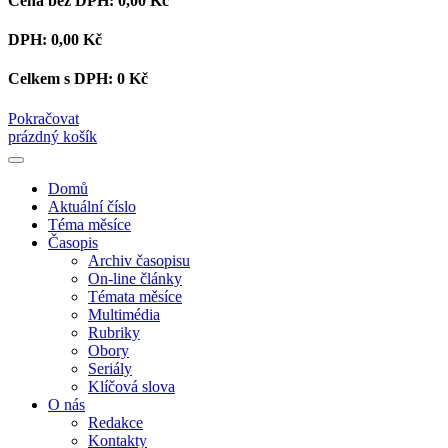
Cena bez DPH:
0,00 Kč
DPH:
0,00 Kč
Celkem s DPH:
0 Kč
Pokračovat
prázdný košík
Domů
Aktuální číslo
Téma měsíce
Časopis
Archiv časopisu
On-line články
Témata měsíce
Multimédia
Rubriky
Obory
Seriály
Klíčová slova
O nás
Redakce
Kontakty