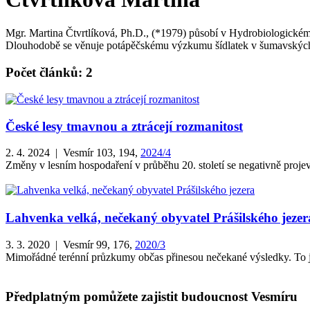
Mgr. Martina Čtvrtlíková, Ph.D., (*1979) působí v Hydrobiologické
Dlouhodobě se věnuje potápěčskému výzkumu šídlatek v šumavských j
Počet článků: 2
České lesy tmavnou a ztrácejí rozmanitost
2. 4. 2024 | Vesmír 103, 194,
2024/4
Změny v lesním hospodaření v průběhu 20. století se negativně projevi
Lahvenka velká, nečekaný obyvatel Prášilského jezer
3. 3. 2020 | Vesmír 99, 176,
2020/3
Mimořádné terénní průzkumy občas přinesou nečekané výsledky. To j
Předplatným pomůžete zajistit budoucnost Vesmíru