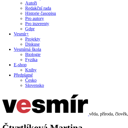
Autoři
Redakční rada
Historie časopisu
Pro autory
Pro inzerenty
Gdpr
Vesmír+
Projekty
Diskuse
Vesmírná škola
Biologie
Fyzika
E-shop
Knihy
Předplatné
Česko
Slovensko
věda, příroda, člověk
Čtvrtlíková Martina