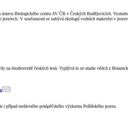
m ústavu Biologického centra AV ČR v Českých Budějovicích. Vystudo
ezerech. V současnosti se zabývá ekologií vodních makrofyt v jezere
ly na biodiverzitě českých lesů. Vyplývá to ze studie vědců z Botanick
a
e i případ nedávného potápěčského výzkumu Prášilského jezera.