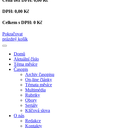
Cena bez DPH:
0,00 Kč
DPH:
0,00 Kč
Celkem s DPH:
0 Kč
Pokračovat
prázdný košík
Domů
Aktuální číslo
Téma měsíce
Časopis
Archiv časopisu
On-line články
Témata měsíce
Multimédia
Rubriky
Obory
Seriály
Klíčová slova
O nás
Redakce
Kontakty