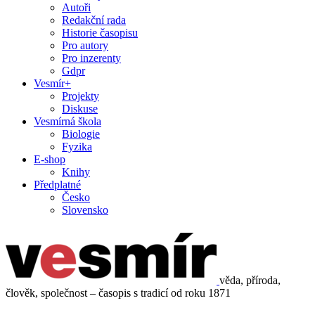
Autoři
Redakční rada
Historie časopisu
Pro autory
Pro inzerenty
Gdpr
Vesmír+
Projekty
Diskuse
Vesmírná škola
Biologie
Fyzika
E-shop
Knihy
Předplatné
Česko
Slovensko
věda, příroda,
člověk, společnost – časopis s tradicí od roku 1871