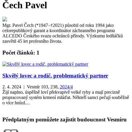
Čech Pavel
Mgr. Pavel Čech (*1947–†2021) působil od roku 1994 jako
celorepublikový garant a koordinátor záchranného programu
ALCEDO Českého svazu ochránců přírody. Výzkumu ledňáčků
zasvětil 45 let profesního života.
Počet článků: 1
Skvělý lovec a rodič, problematický partner
2. 4. 2024 | Vesmír 103, 238,
2024/4
Žijí naplno, úspěšně loví překvapivě velké ryby a mají precizně
propracovaný systém krmení mláďat. Někteří samci pečují souběžně
o více hnízd....
Předplatným pomůžete zajistit budoucnost Vesmíru