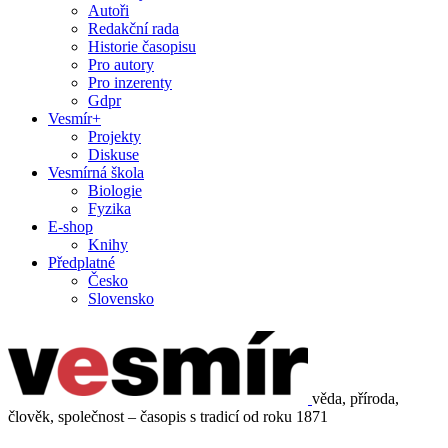
Autoři
Redakční rada
Historie časopisu
Pro autory
Pro inzerenty
Gdpr
Vesmír+
Projekty
Diskuse
Vesmírná škola
Biologie
Fyzika
E-shop
Knihy
Předplatné
Česko
Slovensko
věda, příroda,
člověk, společnost – časopis s tradicí od roku 1871