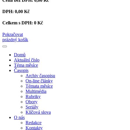
Cena bez DPH:
0,00 Kč
DPH:
0,00 Kč
Celkem s DPH:
0 Kč
Pokračovat
prázdný košík
Domů
Aktuální číslo
Téma měsíce
Časopis
Archiv časopisu
On-line články
Témata měsíce
Multimédia
Rubriky
Obory
Seriály
Klíčová slova
O nás
Redakce
Kontakty