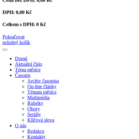
Cena bez DPH:
0,00 Kč
DPH:
0,00 Kč
Celkem s DPH:
0 Kč
Pokračovat
prázdný košík
Domů
Aktuální číslo
Téma měsíce
Časopis
Archiv časopisu
On-line články
Témata měsíce
Multimédia
Rubriky
Obory
Seriály
Klíčová slova
O nás
Redakce
Kontakty