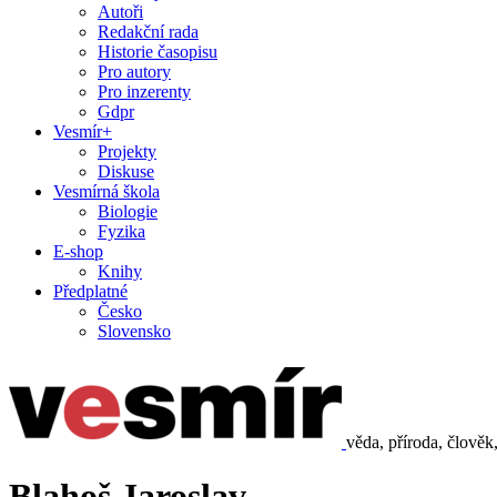
Autoři
Redakční rada
Historie časopisu
Pro autory
Pro inzerenty
Gdpr
Vesmír+
Projekty
Diskuse
Vesmírná škola
Biologie
Fyzika
E-shop
Knihy
Předplatné
Česko
Slovensko
věda, příroda, člověk
Blahoš Jaroslav