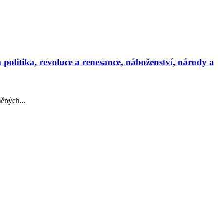
politika, revoluce a renesance, náboženství, národy a
něných...