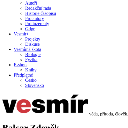
Autoři
Redakční rada
Historie časopisu
Pro autory
Pro inzerenty
Gdpr
Vesmír+
Projekty
Diskuse
Vesmírná škola
Biologie
Fyzika
E-shop
Knihy
Předplatné
Česko
Slovensko
věda, příroda, člověk
Balcar Zdeněk