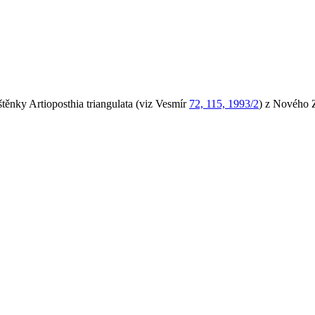
těnky Artioposthia triangulata (viz Vesmír
72, 115, 1993/2
) z Nového Z