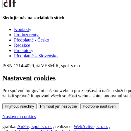
Sledujte nás na sociálních sítích
Kontakty
Pro inzerenty
Předplatné - Česko
Redakce
Pro autory
Předplatné – Slovensko
ISSN 1214-4029, © VESMÍR, spol. s r. o.
Nastavení cookies
Pro správné fungování našeho webu a pro zlepšování našich služeb p
zajistit správné fungování všech součástí webu a sbírat anonymní stat
Přijmout všechny
Přijmout jen nezbytné
Podrobné nastavení
Nastavení cookies
grafika:
AnFas, spol. s r. o.
, realizace:
WebActive, s. r. o.
,