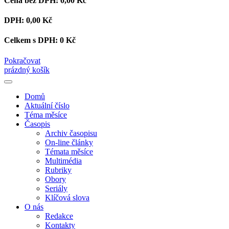
Cena bez DPH:
0,00 Kč
DPH:
0,00 Kč
Celkem s DPH:
0 Kč
Pokračovat
prázdný košík
Domů
Aktuální číslo
Téma měsíce
Časopis
Archiv časopisu
On-line články
Témata měsíce
Multimédia
Rubriky
Obory
Seriály
Klíčová slova
O nás
Redakce
Kontakty