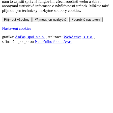
nám to zajistit správné fungování všech součástí webu a sbírat
anonymní statistické informace o návštěvnosti stránek. Můžete také
přijmout jen technicky nezbytné soubory cookies.
Přijmout všechny
Přijmout jen nezbytné
Podrobné nastavení
Nastavení cookies
grafika:
AnFas, spol. s r. o.
, realizace:
WebActive, s. r. o.
,
s finanční podporou
Nadačního fondu Avast