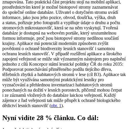
zmapována. Tato praktická část projektu stojí na mobilní aplikaci,
prostřednictvím které je možné biotopové stromy zaznamenávat
do společné online databáze. Uživatel o dotyčném stromu uvádí
informace, jako jsou jeho pozice, obvod, tloušťka, výška, druh
a status, pořizuje jeho fotografii a vyplňuje údaje o druhu a počtu
stromových mikrostanovišť, která se na něm vyskytují. Tvořená
databáze je dostupná na webovém portále, který srozumitelnou
formou informuje, proč jsou biotopové stromy nedílnou součástí
krajiny. Aplikace má potenciál moderním způsobem zvýšit
povědomí o ochraně biodiverzity lesních stanovišť i samotnou
ochranu lesních stanovišť. V případě rozšíření aplikace a širokého
zapojení veřejnosti se může stát významným nástrojem pro naplnění
jednoho z cílů Koncepce státní lesnické politiky ČR do roku 2035:
Podporovat ponechávání přiměřeného podílu tlejícího dřeva,
těžebních zbytků a habitatových stromů v lese (cíl B3). Aplikace tak
může být využívána samotnými praktickými lesníky pro
vyznačování a přehlednou inventarizaci habitatových stromů
ponechaných na dožití v lesních porostech, přičemž mohou čerpat
i ze záznamů vložených do databáze laickou veřejností. Každý
zájemce z řad veřejnosti tak může přispět k ochraně biologického
dědictví lesních stanovišť (
obr. 1
).
Nyní vidíte 28 % článku. Co dál: