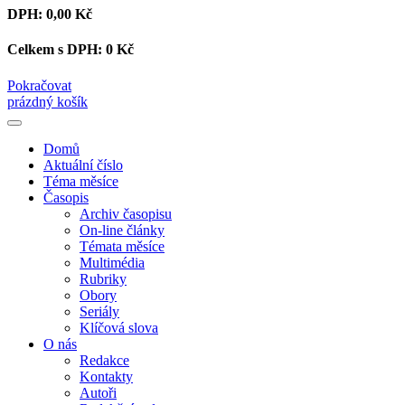
DPH:
0,00 Kč
Celkem s DPH:
0 Kč
Pokračovat
prázdný košík
Domů
Aktuální číslo
Téma měsíce
Časopis
Archiv časopisu
On-line články
Témata měsíce
Multimédia
Rubriky
Obory
Seriály
Klíčová slova
O nás
Redakce
Kontakty
Autoři