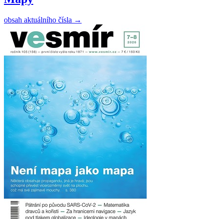
obsah aktuálního čísla
→