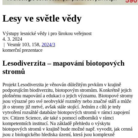
Lesy ve světle vědy
Výstupy lesnické vědy i pro širokou veřejnost
4. 3. 2024
| Vesmír 103, 158,
2024/3
komerční prezentace
Lesodiverzita – mapování biotopových
stromů
Projekt Lesodiverzita je věnován důležitým prvkům v krajině
podporujícím biodiverzitu, biotopovým stromům. Konkrétně jejich
plošnému mapování a edukaci o jejich významu. Biotopové stromy
jsou výrazné pro své neobvyklé rozměry nebo značné stáří a může
jít o stromy již mrtvé, avšak stále stojící. Jedním z cílů je tedy
vytvoření rozsáhlé databáze biotopových stromů v rámci zapojení
tzv. Citizen Science, ale také s pomocí odborníků v rámci
kompetentních institucí. Na základě přehledu o výskytu
biotopových stromů v krajině bude možné např. vyvodit, jak cenná
jsou z biologického hlediska území, která jsou komplexně