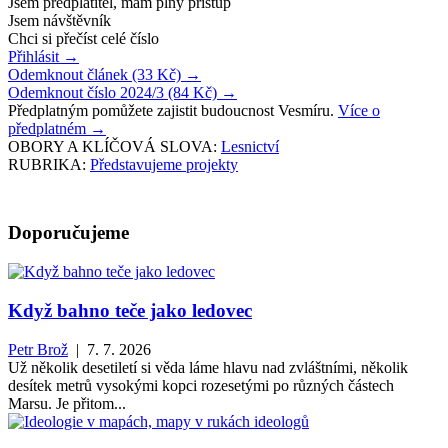
Jsem předplatitel, mám plný přístup
Jsem návštěvník
Chci si přečíst celé číslo
Přihlásit
→
Odemknout článek (33 Kč)
→
Odemknout číslo 2024/3 (84 Kč)
→
Předplatným pomůžete zajistit budoucnost Vesmíru.
Více o
předplatném
→
OBORY A KLÍČOVÁ SLOVA:
Lesnictví
RUBRIKA:
Představujeme projekty
Doporučujeme
Když bahno teče jako ledovec
Petr Brož
| 7. 7. 2026
Už několik desetiletí si věda láme hlavu nad zvláštními, několik
desítek metrů vysokými kopci rozesetými po různých částech
Marsu. Je přitom...