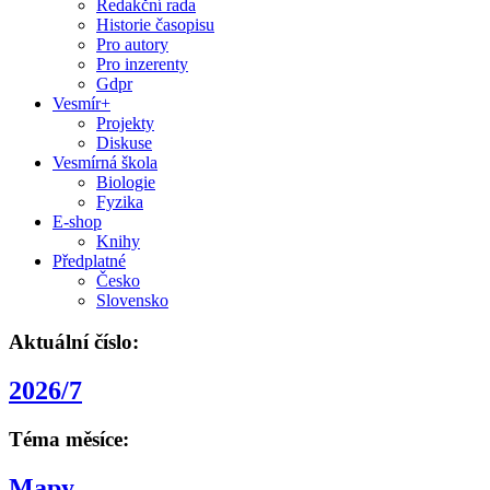
Redakční rada
Historie časopisu
Pro autory
Pro inzerenty
Gdpr
Vesmír+
Projekty
Diskuse
Vesmírná škola
Biologie
Fyzika
E-shop
Knihy
Předplatné
Česko
Slovensko
Aktuální číslo:
2026/7
Téma měsíce:
Mapy