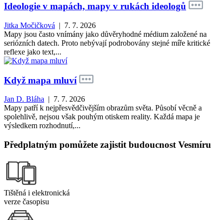
Ideologie v mapách, mapy v rukách ideologů
Jitka Močičková
| 7. 7. 2026
Mapy jsou často vnímány jako důvěryhodné médium založené na
seriózních datech. Proto nebývají podrobovány stejné míře kritické
reflexe jako text,...
Když mapa mluví
Jan D. Bláha
| 7. 7. 2026
Mapy patří k nejpřesvědčivějším obrazům světa. Působí věcně a
spolehlivě, nejsou však pouhým otiskem reality. Každá mapa je
výsledkem rozhodnutí,...
Předplatným pomůžete zajistit budoucnost Vesmíru
Tištěná i elektronická
verze časopisu