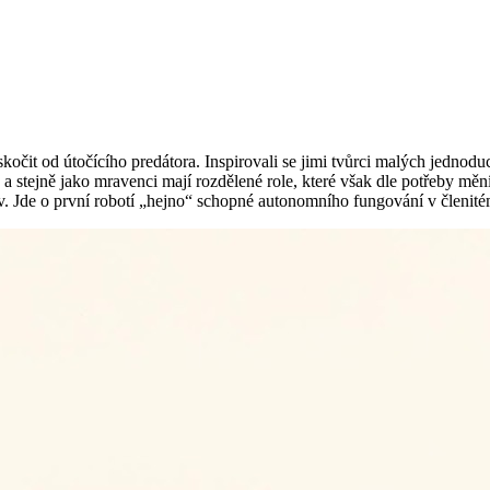
čit od útočícího predátora. Inspirovali se jimi tvůrci malých jednodu
a stejně jako mravenci mají rozdělené role, které však dle potřeby mě
v. Jde o první robotí „hejno“ schopné autonomního fungování v členité