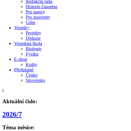
Redakční rada
Historie časopisu
Pro autory
Pro inzerenty
Gdpr
Vesmír+
Projekty
Diskuse
Vesmírná škola
Biologie
Fyzika
E-shop
Knihy
Předplatné
Česko
Slovensko
i
Aktuální číslo:
2026/7
Téma měsíce: