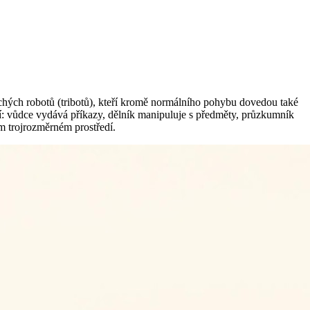
chých robotů (tribotů), kteří kromě normálního pohybu dovedou také
ní: vůdce vydává příkazy, dělník manipuluje s předměty, průzkumník
m trojrozměrném prostředí.