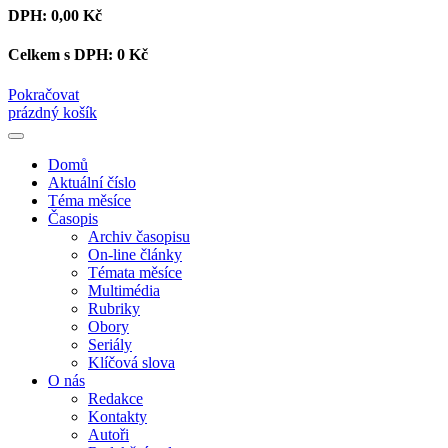
DPH:
0,00 Kč
Celkem s DPH:
0 Kč
Pokračovat
prázdný košík
Domů
Aktuální číslo
Téma měsíce
Časopis
Archiv časopisu
On-line články
Témata měsíce
Multimédia
Rubriky
Obory
Seriály
Klíčová slova
O nás
Redakce
Kontakty
Autoři