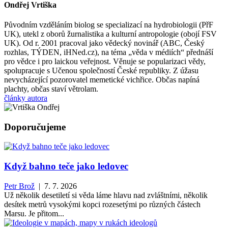
Ondřej Vrtiška
Původním vzděláním biolog se specializací na hydrobiologii (PřF
UK), utekl z oborů žurnalistika a kulturní antropologie (obojí FSV
UK). Od r. 2001 pracoval jako vědecký novinář (ABC, Český
rozhlas, TÝDEN, iHNed.cz), na téma „věda v médiích“ přednáší
pro vědce i pro laickou veřejnost. Věnuje se popularizaci vědy,
spolupracuje s Učenou společností České republiky. Z úžasu
nevycházející pozorovatel memetické vichřice. Občas napíná
plachty, občas staví větrolam.
články autora
Doporučujeme
Když bahno teče jako ledovec
Petr Brož
| 7. 7. 2026
Už několik desetiletí si věda láme hlavu nad zvláštními, několik
desítek metrů vysokými kopci rozesetými po různých částech
Marsu. Je přitom...