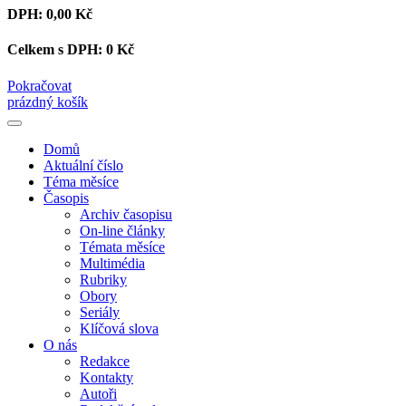
DPH:
0,00 Kč
Celkem s DPH:
0 Kč
Pokračovat
prázdný košík
Domů
Aktuální číslo
Téma měsíce
Časopis
Archiv časopisu
On-line články
Témata měsíce
Multimédia
Rubriky
Obory
Seriály
Klíčová slova
O nás
Redakce
Kontakty
Autoři