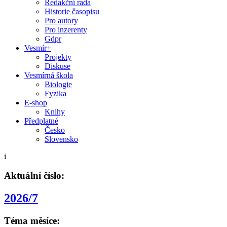
Redakční rada
Historie časopisu
Pro autory
Pro inzerenty
Gdpr
Vesmír+
Projekty
Diskuse
Vesmírná škola
Biologie
Fyzika
E-shop
Knihy
Předplatné
Česko
Slovensko
i
Aktuální číslo:
2026/7
Téma měsíce: