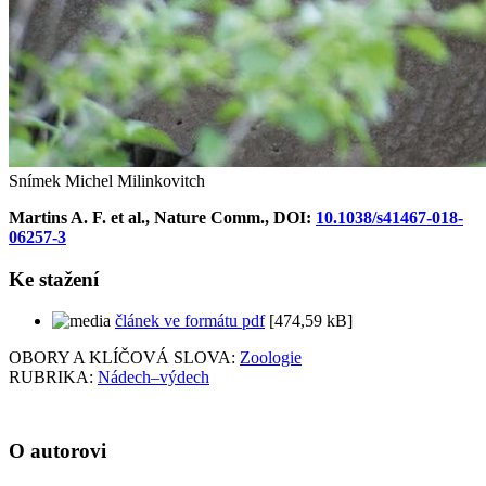
Snímek Michel Milinkovitch
Martins A. F. et al., Nature Comm., DOI:
10.1038/s41467-018-
06257-3
Ke stažení
článek ve formátu pdf
[474,59 kB]
OBORY A KLÍČOVÁ SLOVA:
Zoologie
RUBRIKA:
Nádech–výdech
O autorovi