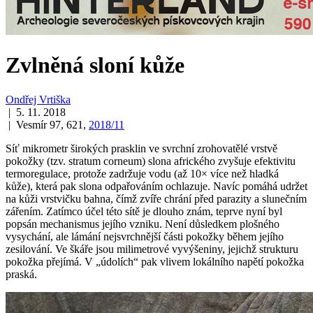
Zvlněná sloní kůže
Ondřej Vrtiška
| 5. 11. 2018
| Vesmír 97, 621,
2018/11
Síť mikrometr širokých prasklin ve svrchní zrohovatělé vrstvě
pokožky (tzv. stratum corneum) slona afrického zvyšuje efektivitu
termoregulace, protože zadržuje vodu (až 10× více než hladká
kůže), která pak slona odpařováním ochlazuje. Navíc pomáhá udržet
na kůži vrstvičku bahna, čímž zvíře chrání před parazity a slunečním
zářením. Zatímco účel této sítě je dlouho znám, teprve nyní byl
popsán mechanismus jejího vzniku. Není důsledkem plošného
vysychání, ale lámání nejsvrchnější části pokožky během jejího
zesilování. Ve škáře jsou milimetrové vyvýšeniny, jejichž strukturu
pokožka přejímá. V „údolích“ pak vlivem lokálního napětí pokožka
praská.