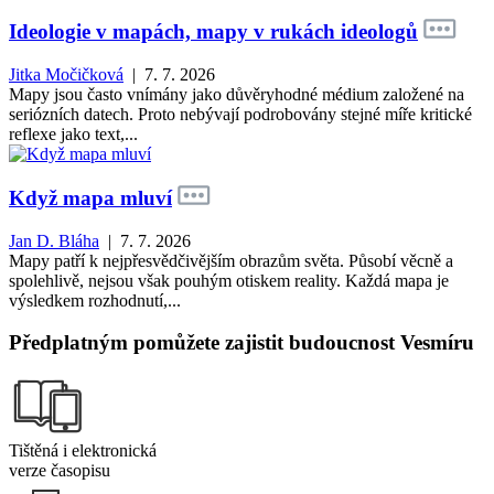
Ideologie v mapách, mapy v rukách ideologů
Jitka Močičková
| 7. 7. 2026
Mapy jsou často vnímány jako důvěryhodné médium založené na
seriózních datech. Proto nebývají podrobovány stejné míře kritické
reflexe jako text,...
Když mapa mluví
Jan D. Bláha
| 7. 7. 2026
Mapy patří k nejpřesvědčivějším obrazům světa. Působí věcně a
spolehlivě, nejsou však pouhým otiskem reality. Každá mapa je
výsledkem rozhodnutí,...
Předplatným pomůžete zajistit budoucnost Vesmíru
Tištěná i elektronická
verze časopisu