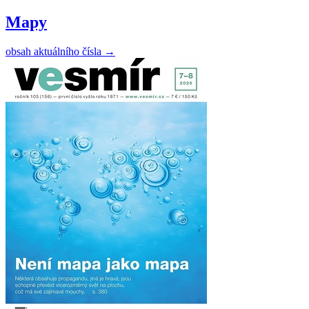
Mapy
obsah aktuálního čísla
→