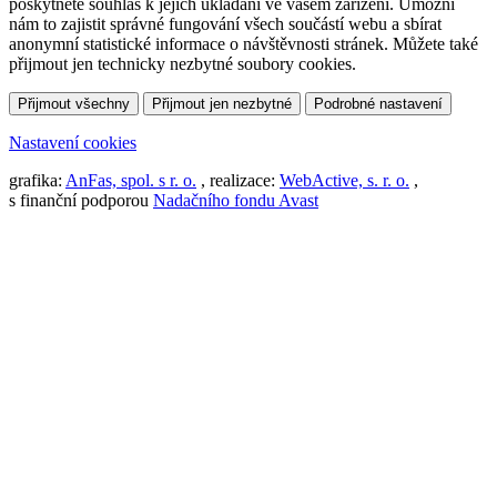
poskytnete souhlas k jejich ukládání ve vašem zařízení. Umožní
nám to zajistit správné fungování všech součástí webu a sbírat
anonymní statistické informace o návštěvnosti stránek. Můžete také
přijmout jen technicky nezbytné soubory cookies.
Přijmout všechny
Přijmout jen nezbytné
Podrobné nastavení
Nastavení cookies
grafika:
AnFas, spol. s r. o.
, realizace:
WebActive, s. r. o.
,
s finanční podporou
Nadačního fondu Avast