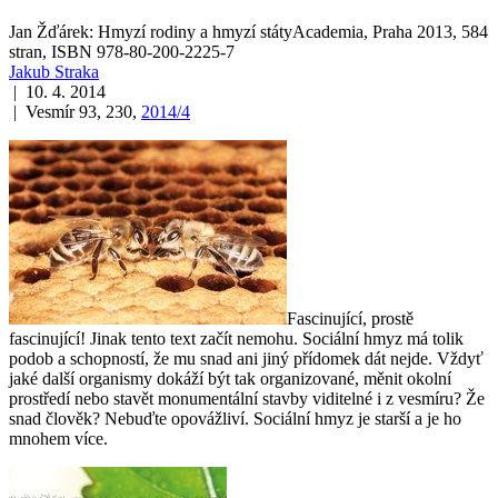
Jan Žďárek: Hmyzí rodiny a hmyzí státyAcademia, Praha 2013, 584
stran, ISBN 978-80-200-2225-7
Jakub Straka
| 10. 4. 2014
| Vesmír 93, 230,
2014/4
Fascinující, prostě
fascinující! Jinak tento text začít nemohu. Sociální hmyz má tolik
podob a schopností, že mu snad ani jiný přídomek dát nejde. Vždyť
jaké další organismy dokáží být tak organizované, měnit okolní
prostředí nebo stavět monumentální stavby viditelné i z vesmíru? Že
snad člověk? Nebuďte opovážliví. Sociální hmyz je starší a je ho
mnohem více.