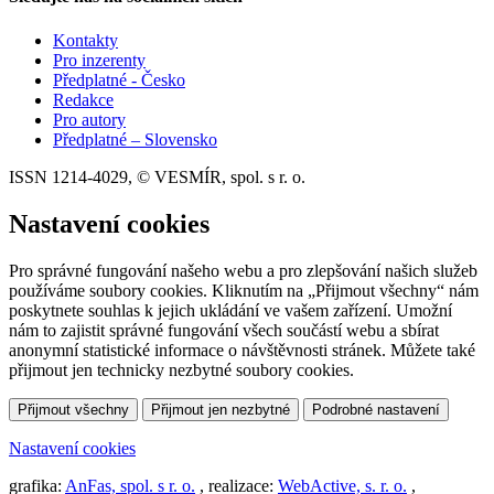
Kontakty
Pro inzerenty
Předplatné - Česko
Redakce
Pro autory
Předplatné – Slovensko
ISSN 1214-4029, © VESMÍR, spol. s r. o.
Nastavení cookies
Pro správné fungování našeho webu a pro zlepšování našich služeb
používáme soubory cookies. Kliknutím na „Přijmout všechny“ nám
poskytnete souhlas k jejich ukládání ve vašem zařízení. Umožní
nám to zajistit správné fungování všech součástí webu a sbírat
anonymní statistické informace o návštěvnosti stránek. Můžete také
přijmout jen technicky nezbytné soubory cookies.
Přijmout všechny
Přijmout jen nezbytné
Podrobné nastavení
Nastavení cookies
grafika:
AnFas, spol. s r. o.
, realizace:
WebActive, s. r. o.
,