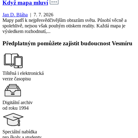
Když mapa mluví
Jan D. Bláha
| 7. 7. 2026
Mapy patří k nejpřesvědčivějším obrazům světa. Působí věcně a
spolehlivě, nejsou však pouhým otiskem reality. Každá mapa je
výsledkem rozhodnutí,...
Předplatným pomůžete zajistit budoucnost Vesmíru
Tištěná i elektronická
verze časopisu
Digitální archiv
od roku 1994
Speciální nabídka
pro školy a studenty