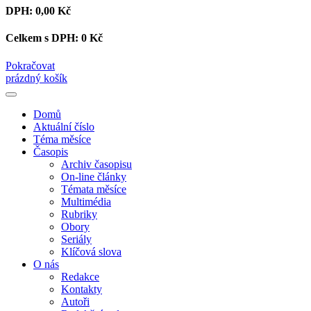
DPH:
0,00 Kč
Celkem s DPH:
0 Kč
Pokračovat
prázdný košík
Domů
Aktuální číslo
Téma měsíce
Časopis
Archiv časopisu
On-line články
Témata měsíce
Multimédia
Rubriky
Obory
Seriály
Klíčová slova
O nás
Redakce
Kontakty
Autoři