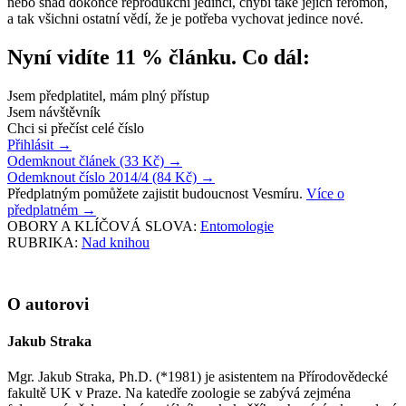
nebo snad dokonce reprodukční jedinci, chybí také jejich feromon,
a tak všichni ostatní vědí, že je potřeba vychovat jedince nové.
Nyní vidíte 11 % článku. Co dál:
Jsem předplatitel, mám plný přístup
Jsem návštěvník
Chci si přečíst celé číslo
Přihlásit
→
Odemknout článek (33 Kč)
→
Odemknout číslo 2014/4 (84 Kč)
→
Předplatným pomůžete zajistit budoucnost Vesmíru.
Více o
předplatném
→
OBORY A KLÍČOVÁ SLOVA:
Entomologie
RUBRIKA:
Nad knihou
O autorovi
Jakub Straka
Mgr. Jakub Straka, Ph.D. (*1981) je asistentem na Přírodovědecké
fakultě UK v Praze. Na katedře zoologie se zabývá zejména