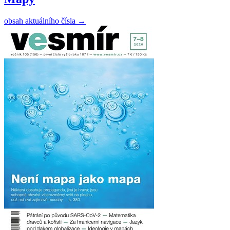
obsah aktuálního čísla
→