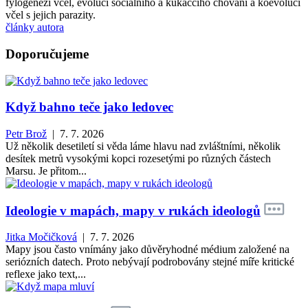
fylogenezí včel, evolucí sociálního a kukaččího chování a koevolucí
včel s jejich parazity.
články autora
Doporučujeme
Když bahno teče jako ledovec
Petr Brož
| 7. 7. 2026
Už několik desetiletí si věda láme hlavu nad zvláštními, několik
desítek metrů vysokými kopci rozesetými po různých částech
Marsu. Je přitom...
Ideologie v mapách, mapy v rukách ideologů
Jitka Močičková
| 7. 7. 2026
Mapy jsou často vnímány jako důvěryhodné médium založené na
seriózních datech. Proto nebývají podrobovány stejné míře kritické
reflexe jako text,...