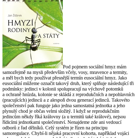
Pod pojmem sociální hmyz mám
samozřejmě na mysli především včely, vosy, mravence a termity,
a měl bych tedy používat přesnější termín eusociální hmyz. Jako
eusociální můžeme označit takový druh, který splňuje následující tři
podmínky: jedinci v kolonii spolupracují na výchově potomků
a ochraně hnízda, kolonie se skládá z reprodukčních a nepohlavních
(pracujících) jedinců a z alespoň dvou generací jedinců. Takovéto
společenství pak funguje jako jedna samostatná jednotka a jeho
plynulý chod je občas velmi složitý. I když se reprodukčním
jedincům někdy říká královny (a u termitů také králové), nejsou
řídicími jednotkami společenství. Nenajdeme zde ani vedoucí
odborů z řad dělníků. Celý systém je řízen na principu
samoregulace. Chybí-li nějaká pracovní kohorta, například vojáci