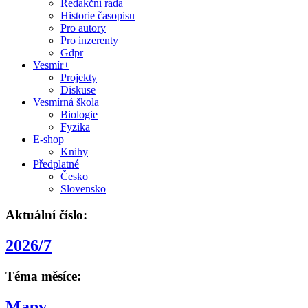
Redakční rada
Historie časopisu
Pro autory
Pro inzerenty
Gdpr
Vesmír+
Projekty
Diskuse
Vesmírná škola
Biologie
Fyzika
E-shop
Knihy
Předplatné
Česko
Slovensko
Aktuální číslo:
2026/7
Téma měsíce:
Mapy