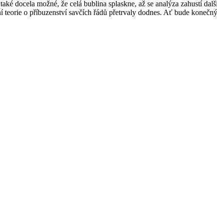
také docela možné, že celá bublina splaskne, až se analýza zahustí další
ní teorie o příbuzenství savčích řádů přetrvaly dodnes. Ať bude konečn