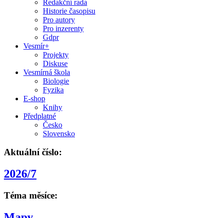
Redakční rada
Historie časopisu
Pro autory
Pro inzerenty
Gdpr
Vesmír+
Projekty
Diskuse
Vesmírná škola
Biologie
Fyzika
E-shop
Knihy
Předplatné
Česko
Slovensko
Aktuální číslo:
2026/7
Téma měsíce:
Mapy