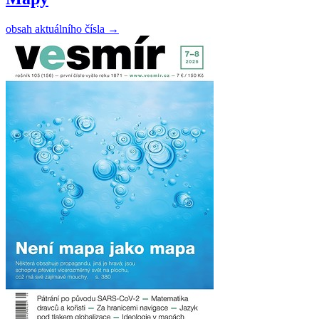
obsah aktuálního čísla
→