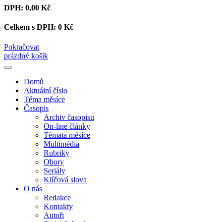
DPH:
0,00 Kč
Celkem s DPH:
0 Kč
Pokračovat
prázdný košík
Domů
Aktuální číslo
Téma měsíce
Časopis
Archiv časopisu
On-line články
Témata měsíce
Multimédia
Rubriky
Obory
Seriály
Klíčová slova
O nás
Redakce
Kontakty
Autoři