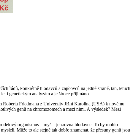
čích řádů, konkrétně hlodavců a zajícovců na jedné straně, tan, letuch
k let i genetickým analýzám a je široce přijímáno.
m Roberta Friedmana z Univerzity Jižní Karolina (USA) k novému
ednotlivých genů na chromozomech a mezi nimi. A výsledek? Mezi
čí modelový organismus – myš – je zrovna hlodavec. To by mohlo
 mysleli. Může to ale stejně tak dobře znamenat, že přesuny genů jsou