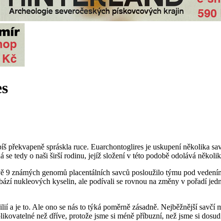
es
íš překvapeně spráskla ruce. Euarchontoglires je uskupení několika sav
á se tedy o naši širší rodinu, jejíž složení v této podobě odolává několi
ě 9 známých genomů placentálních savců posloužilo týmu pod vedení
h bází nukleových kyselin, ale podívali se rovnou na změny v pořadí j
ilií a je to. Ale ono se nás to týká poměrně zásadně. Nejběžnější sav
ikovatelné než dříve, protože jsme si méně příbuzní, než jsme si dosud