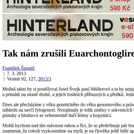
Tak nám zrušili Euarchontoglir
František Špoutil
| 7. 3. 2013
| Vesmír 92, 127,
2013/3
Možná takto by si postěžoval Josef Švejk paní Müllerové a ta by nejsp
a primátů na straně druhé, a jejich fosilních příbuzných a předků. Jedn
Dnes ale přecházíme z věku genetického do věku genomového a práv
náhledu na savčí fylogenezi. Nezajímaly je tolik změny v sekvencíc
primáty a hlodavce se vehementně tlačí šelmy a kopytníci.
Mohli bychom nad tím mávnout rukou a říct, že se předefinuje pár fos
znamenat, že cokoli vyzkoumáme na myši, je na člověka ještě hůře apl