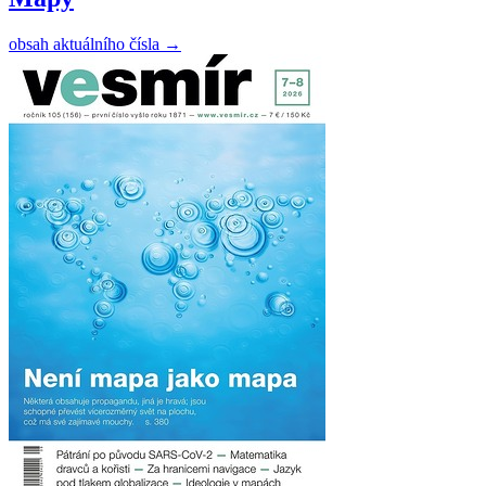
obsah aktuálního čísla
→