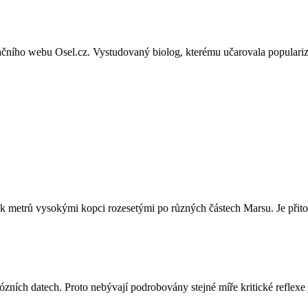
ačního webu Osel.cz. Vystudovaný biolog, kterému učarovala populariza
ítek metrů vysokými kopci rozesetými po různých částech Marsu. Je přito
ích datech. Proto nebývají podrobovány stejné míře kritické reflexe ja