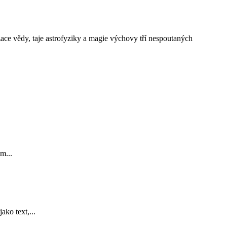
ce vědy, taje astrofyziky a magie výchovy tří nespoutaných
m...
ko text,...