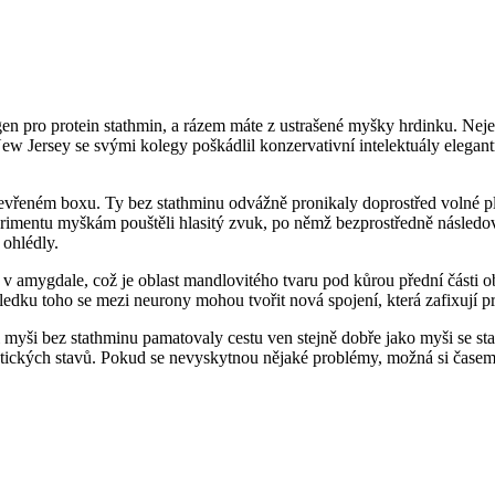
n pro protein stathmin, a rázem máte z ustrašené myšky hrdinku. Nejenž
w Jersey se svými kolegy poškádlil konzervativní intelektuály elegan
tevřeném boxu. Ty bez stathminu odvážně pronikaly doprostřed volné pl
rimentu myškám pouštěli hlasitý zvuk, po němž bezprostředně následov
 ohlédly.
, v amygdale, což je oblast mandlovitého tvaru pod kůrou přední části
sledku toho se mezi neurony mohou tvořit nová spojení, která zafixují p
si myši bez stathminu pamatovaly cestu ven stejně dobře jako myši se s
umatických stavů. Pokud se nevyskytnou nějaké problémy, možná si čas