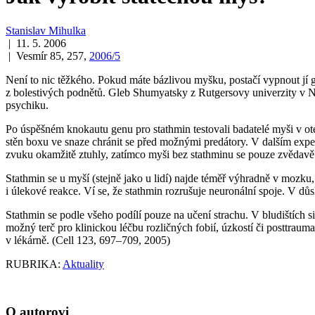
Stanislav Mihulka
| 11. 5. 2006
| Vesmír 85, 257,
2006/5
Není to nic těžkého. Pokud máte bázlivou myšku, postačí vypnout jí ge
z bolestivých podnětů. Gleb Shumyatsky z Rutgersovy univerzity v Ne
psychiku.
Po úspěšném knokautu genu pro stathmin testovali badatelé myši v o
stěn boxu ve snaze chránit se před možnými predátory. V dalším expe
zvuku okamžitě ztuhly, zatímco myši bez stathminu se pouze zvědavě
Stathmin se u myší (stejně jako u lidí) najde téměř výhradně v mozku
i úlekové reakce. Ví se, že stathmin rozrušuje neuronální spoje. V dů
Stathmin se podle všeho podílí pouze na učení strachu. V bludištích 
možný terč pro klinickou léčbu rozličných fobií, úzkostí či posttra
v lékárně. (Cell 123, 697–709, 2005)
RUBRIKA:
Aktuality
O autorovi