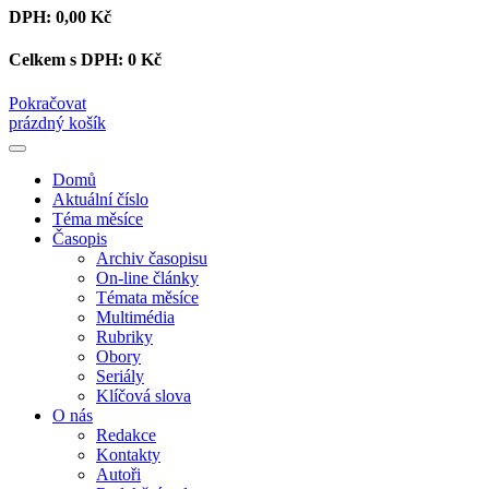
DPH:
0,00 Kč
Celkem s DPH:
0 Kč
Pokračovat
prázdný košík
Domů
Aktuální číslo
Téma měsíce
Časopis
Archiv časopisu
On-line články
Témata měsíce
Multimédia
Rubriky
Obory
Seriály
Klíčová slova
O nás
Redakce
Kontakty
Autoři