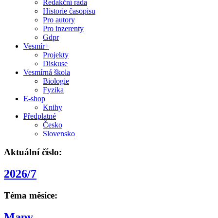
Redakční rada
Historie časopisu
Pro autory
Pro inzerenty
Gdpr
Vesmír+
Projekty
Diskuse
Vesmírná škola
Biologie
Fyzika
E-shop
Knihy
Předplatné
Česko
Slovensko
Aktuální číslo:
2026/7
Téma měsíce:
Mapy