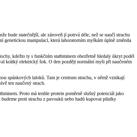
e bude statečnější, ale zároveň jí potrvá déle, než se naučí strachu
tní genetickou manipulací, která laboratorním myškám úplně změnila
ochy, kdežto ty s funkčním stathminem obezřetně hledaly úkryt podél
al krátký elektrický šok. O den později normální myši při naučeném
 obou spánkových laloků. Tam je centrum strachu, v němž vznikají
rávě ten naučený strach.
tathminem. Proto má tenhle protein poměrně slušný potenciál jako
em budeme proti strachu z pavouků nebo hadů kupovat pilulky