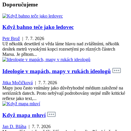
Doporučujeme
Když bahno teče jako ledovec
Petr Brož
| 7. 7. 2026
Už několik desetiletí si věda láme hlavu nad zvláštními, několik
desítek metrů vysokými kopci rozesetými po různých částech
Marsu. Je přitom...
Ideologie v mapách, mapy v rukách ideologů
Jitka Močičková
| 7. 7. 2026
Mapy jsou často vnímány jako důvěryhodné médium založené na
seriózních datech. Proto nebývají podrobovány stejné míře kritické
reflexe jako text,...
Když mapa mluví
Jan D. Bláha
| 7. 7. 2026