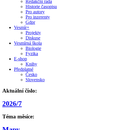
Redakční rada
Historie časopisu
Pro autory
Pro inzerenty
Gdpr
Vesmír+
Projekty
Diskuse
Vesmírná škola
Biologie
Fyzika
E-shop
Knihy
Předplatné
Česko
Slovensko
Aktuální číslo:
2026/7
Téma měsíce:
Mapy