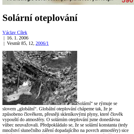
Solární oteplování
Václav Cílek
| 16. 1. 2006
| Vesmír 85, 12,
2006/1
Solární“ se rýmuje se
slovem „globální“. Globální oteplování chápeme tak, že je
způsobeno člověkem, přesněji skleníkovými plyny, které člověk
vypouští do atmosféry. O solárním oteplování jsme donedávna
vůbec neuvažovali. Předpokládalo se, že se solární konstanta (tedy
množství slunečního záření dopadajícího na povrch atmosféry) sice