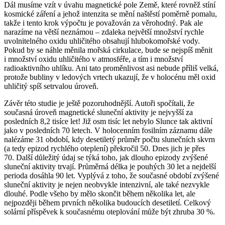
Dál musíme vzít v úvahu magnetické pole Země, které rovněž stíní
kosmické záření a jehož intenzita se mění naštěstí poměrně pomalu,
takže i tento krok výpočtu je považován za věrohodný. Pak ale
narazíme na větší neznámou – zdaleka největší množství rychle
uvolnitelného oxidu uhličitého obsahují hlubokomořské vody.
Pokud by se náhle měnila mořská cirkulace, bude se nejspíš měnit
i množství oxidu uhličitého v atmosféře, a tím i množství
radioaktivního uhlíku. Ani tato proměnlivost asi nebude příliš velká,
protože bubliny v ledových vrtech ukazují, že v holocénu měl oxid
uhličitý spíš setrvalou úroveň.
Závěr této studie je ještě pozoruhodnější. Autoři spočítali, že
současná úroveň magnetické sluneční aktivity je nejvyšší za
posledních 8,2 tisíce let! Již osm tisíc let nebylo Slunce tak aktivní
jako v posledních 70 letech. V holocenním fosilním záznamu dále
nalézáme 31 období, kdy desetiletý průměr počtu slunečních skvrn
(a tedy epizod rychlého oteplení) překročil 50. Dnes jich je přes
70. Další důležitý údaj se týká toho, jak dlouho epizody zvýšené
sluneční aktivity trvají. Průměrná délka je pouhých 30 let a nejdelší
perioda dosáhla 90 let. Vyplývá z toho, že současné období zvýšené
sluneční aktivity je nejen neobvykle intenzivní, ale také nezvykle
dlouhé. Podle všeho by mělo skončit během několika let, ale
nejpozději během prvních několika budoucích desetiletí. Celkový
solární příspěvek k současnému oteplování může být zhruba 30 %.