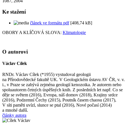
1087, 2004
Ke stažení
článek ve formátu pdf
[408,74 kB]
OBORY A KLÍČOVÁ SLOVA:
Klimatologie
O autorovi
Václav Cílek
RNDr. Václav Cílek (*1955) vystudoval geologii
na Přírodovědecké fakultě UK. V Geologickém ústavu AV ČR, v. v.
i., v Praze se zabývá zejména geologií kenozoika. Je autorem nebo
spoluautorem četných úspěšných knih. Z posledních let např. Co se
děje se světem (2016), Evropa, náš domov (2018), Krajiny srdce
(2016), Podzemní Čechy (2015), Poutník časem chaosu (2017),
V síti paměti uvízl, slunce se ptal (2016), Nové počasí (2014)
a mnohé další.
články autora