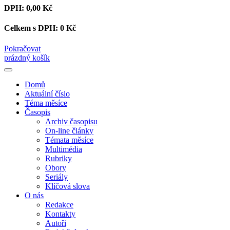
DPH:
0,00 Kč
Celkem s DPH:
0 Kč
Pokračovat
prázdný košík
Domů
Aktuální číslo
Téma měsíce
Časopis
Archiv časopisu
On-line články
Témata měsíce
Multimédia
Rubriky
Obory
Seriály
Klíčová slova
O nás
Redakce
Kontakty
Autoři