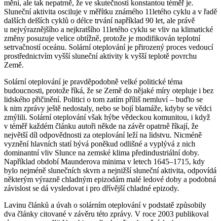
mění, ale tak nepatrně, že ve skutečnosti konstantou téměř je.
Sluneční aktivita osciluje v měřítku známého 11letého cyklu a v řadě
dalších delších cyklů o délce trvání například 90 let, ale právě
u nejvýraznějšího a nejkratšího 11letého cyklu se vliv na klimatické
změny posuzuje velice obtížně, protože je modifikován teplotní
setrvačností oceánu. Solární oteplování je přirozený proces vedoucí
prostřednictvím vyšší sluneční aktivity k vyšší teplotě povrchu
Země.
Solární oteplování je pravděpodobně velké politické téma
budoucnosti, protože říká, že se Země do nějaké míry otepluje i bez
lidského přičinění. Politici o tom zatím příliš nemluví – buďto se
k nim zprávy ještě nedostaly, nebo se bojí blamáže, kdyby se vědci
zmýlili. Solární oteplování však hýbe vědeckou komunitou, i když
v téměř každém článku autoři někde na závěr opatrně říkají, že
největší díl odpovědnosti za oteplování leží na lidstvu. Nicméně
vyznění hlavních statí bývá poněkud odlišné a vyplývá z nich
dominantní vliv Slunce na zemské klima předindustriální doby.
Například období Maunderova minima v letech 1645–1715, kdy
bylo nejméně slunečních skvrn a nejnižší sluneční aktivita, odpovídá
některým výrazně chladným epizodám malé ledové doby a podobná
závislost se dá vysledovat i pro dřívější chladné epizody.
Lavinu článků a úvah o solárním oteplování v podstatě způsobily
dva články citované v závěru této zprávy. V roce 2003 publikoval