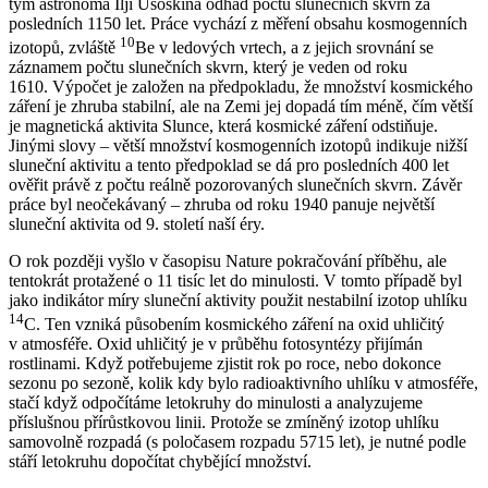
tým astronoma Ilji Usoskina odhad počtu slunečních skvrn za
posledních 1150 let. Práce vychází z měření obsahu kosmogenních
10
izotopů, zvláště
Be v ledových vrtech, a z jejich srovnání se
záznamem počtu slunečních skvrn, který je veden od roku
1610. Výpočet je založen na předpokladu, že množství kosmického
záření je zhruba stabilní, ale na Zemi jej dopadá tím méně, čím větší
je magnetická aktivita Slunce, která kosmické záření odstiňuje.
Jinými slovy – větší množství kosmogenních izotopů indikuje nižší
sluneční aktivitu a tento předpoklad se dá pro posledních 400 let
ověřit právě z počtu reálně pozorovaných slunečních skvrn. Závěr
práce byl neočekávaný – zhruba od roku 1940 panuje největší
sluneční aktivita od 9. století naší éry.
O rok později vyšlo v časopisu Nature pokračování příběhu, ale
tentokrát protažené o 11 tisíc let do minulosti. V tomto případě byl
jako indikátor míry sluneční aktivity použit nestabilní izotop uhlíku
14
C. Ten vzniká působením kosmického záření na oxid uhličitý
v atmosféře. Oxid uhličitý je v průběhu fotosyntézy přijímán
rostlinami. Když potřebujeme zjistit rok po roce, nebo dokonce
sezonu po sezoně, kolik kdy bylo radioaktivního uhlíku v atmosféře,
stačí když odpočítáme letokruhy do minulosti a analyzujeme
příslušnou přírůstkovou linii. Protože se zmíněný izotop uhlíku
samovolně rozpadá (s poločasem rozpadu 5715 let), je nutné podle
stáří letokruhu dopočítat chybějící množství.