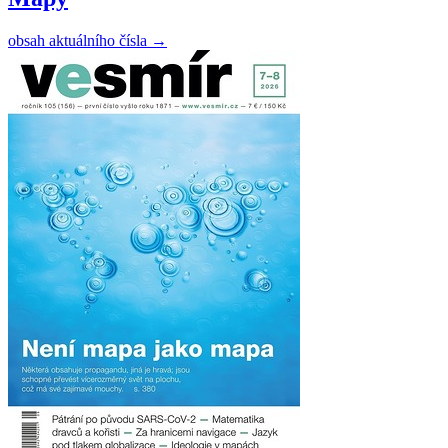
obsah aktuálního čísla
→