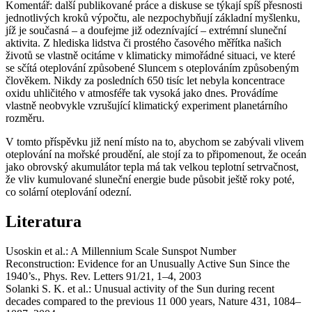
Komentář: další publikované práce a diskuse se týkají spíš přesnosti
jednotlivých kroků výpočtu, ale nezpochybňují základní myšlenku,
jíž je současná – a doufejme již odeznívající – extrémní sluneční
aktivita. Z hlediska lidstva či prostého časového měřítka našich
životů se vlastně ocitáme v klimaticky mimořádné situaci, ve které
se sčítá oteplování způsobené Sluncem s oteplováním způsobeným
člověkem. Nikdy za posledních 650 tisíc let nebyla koncentrace
oxidu uhličitého v atmosféře tak vysoká jako dnes. Provádíme
vlastně neobvykle vzrušující klimatický experiment planetárního
rozměru.
V tomto příspěvku již není místo na to, abychom se zabývali vlivem
oteplování na mořské proudění, ale stojí za to připomenout, že oceán
jako obrovský akumulátor tepla má tak velkou teplotní setrvačnost,
že vliv kumulované sluneční energie bude působit ještě roky poté,
co solární oteplování odezní.
Literatura
Usoskin et al.: A Millennium Scale Sunspot Number
Reconstruction: Evidence for an Unusually Active Sun Since the
1940’s., Phys. Rev. Letters 91/21, 1–4, 2003
Solanki S. K. et al.: Unusual activity of the Sun during recent
decades compared to the previous 11 000 years, Nature 431, 1084–