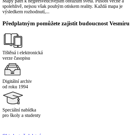
Mapy patří k nejpřesvědčivějším obrazům světa. Působí věcně a
spolehlivě, nejsou však pouhým otiskem reality. Každá mapa je
výsledkem rozhodnutí,...
Předplatným pomůžete zajistit budoucnost Vesmíru
Tištěná i elektronická
verze časopisu
Digitální archiv
od roku 1994
Speciální nabídka
pro školy a studenty