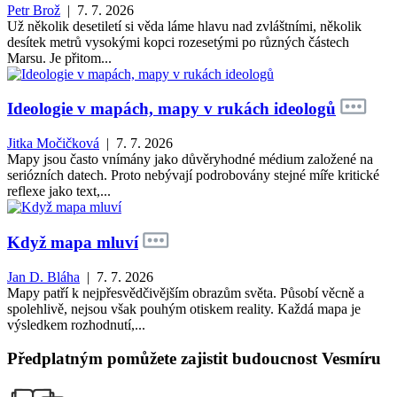
Petr Brož
| 7. 7. 2026
Už několik desetiletí si věda láme hlavu nad zvláštními, několik
desítek metrů vysokými kopci rozesetými po různých částech
Marsu. Je přitom...
Ideologie v mapách, mapy v rukách ideologů
Jitka Močičková
| 7. 7. 2026
Mapy jsou často vnímány jako důvěryhodné médium založené na
seriózních datech. Proto nebývají podrobovány stejné míře kritické
reflexe jako text,...
Když mapa mluví
Jan D. Bláha
| 7. 7. 2026
Mapy patří k nejpřesvědčivějším obrazům světa. Působí věcně a
spolehlivě, nejsou však pouhým otiskem reality. Každá mapa je
výsledkem rozhodnutí,...
Předplatným pomůžete zajistit budoucnost Vesmíru