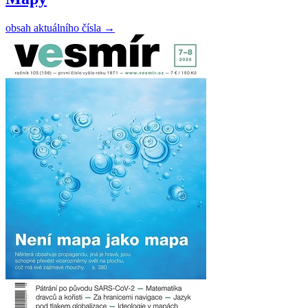
obsah aktuálního čísla
→