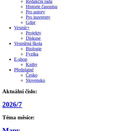
Redakční rada
Historie časopisu
Pro autory
Pro inzerenty
Gdpr
Vesmír+
Projekty
Diskuse
Vesmírná škola
Biologie
Fyzika
E-shop
Knihy
Předplatné
Česko
Slovensko
Aktuální číslo:
2026/7
Téma měsíce:
Mapy