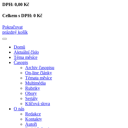
DPH:
0,00 Kč
Celkem s DPH:
0 Kč
Pokračovat
prázdný košík
Domů
Aktuální číslo
Téma měsíce
Časopis
Archiv časopisu
On-line články
Témata měsíce
Multimédia
Rubriky
Obory
Seriály
Klíčová slova
O nás
Redakce
Kontakty
Autoři