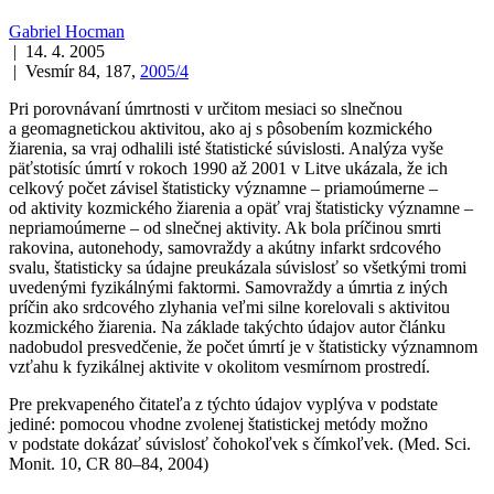
Gabriel Hocman
| 14. 4. 2005
| Vesmír 84, 187,
2005/4
Pri porovnávaní úmrtnosti v určitom mesiaci so slnečnou
a geomagnetickou aktivitou, ako aj s pôsobením kozmického
žiarenia, sa vraj odhalili isté štatistické súvislosti. Analýza vyše
päťstotisíc úmrtí v rokoch 1990 až 2001 v Litve ukázala, že ich
celkový počet závisel štatisticky významne – priamoúmerne –
od aktivity kozmického žiarenia a opäť vraj štatisticky významne –
nepriamoúmerne – od slnečnej aktivity. Ak bola príčinou smrti
rakovina, autonehody, samovraždy a akútny infarkt srdcového
svalu, štatisticky sa údajne preukázala súvislosť so všetkými tromi
uvedenými fyzikálnými faktormi. Samovraždy a úmrtia z iných
príčin ako srdcového zlyhania veľmi silne korelovali s aktivitou
kozmického žiarenia. Na základe takýchto údajov autor článku
nadobudol presvedčenie, že počet úmrtí je v štatisticky významnom
vzťahu k fyzikálnej aktivite v okolitom vesmírnom prostredí.
Pre prekvapeného čitateľa z týchto údajov vyplýva v podstate
jediné: pomocou vhodne zvolenej štatistickej metódy možno
v podstate dokázať súvislosť čohokoľvek s čímkoľvek. (Med. Sci.
Monit. 10, CR 80–84, 2004)