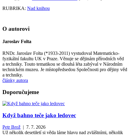
RUBRIKA:
Nad knihou
O autorovi
Jaroslav Folta
RNDr. Jaroslav Folta (*1933-2011) vystudoval Matematicko-
fyzikální fakultu UK v Praze. Věnuje se dějinám přírodních věd
a techniky. Touto tematikou se dlouhá léta zabýval v Národním
technickém muzeu. Je místopředsedou Společnosti pro dějiny věd
a techniky.
články autora
Doporučujeme
Když bahno teče jako ledovec
Petr Brož
| 7. 7. 2026
Už několik desetiletí si věda láme hlavu nad zvláštními, několik