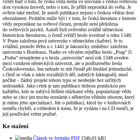
výběr buď o tom, že česká věda nemá ve srovnání s vědou světovou
dost vysokou úroveň, nebo o tom, že příliš neproniká do světa. Je
ovšem také možné, že autoři publikace nejsou s českou vědou dost
obeznámeni. Problém může být i v tom, že česká literatura z historie
vědy nepronikne na světové fórum, protože není přeložena
do světových jazyků. Autoři byli ovlivněni zvláště německou
historickou literaturou, o čemž svědčí heslo uvedené u roku 1348:
V Praze založena prvá univerzita v německém císařství. Je to
zvláštní, protože třeba u r. 1441 je lakonicky zmíněno: založena
univerzita v Bordeaux. Nadto ve věcném rejstříku heslo „Prag“ či
„Praha“ nenajdeme a u hesla „univerzita“ není rok 1348 uveden
mezi vznikem německých univerzit, ale u podřazeného hesla
Československo. Inu nebude to mít čtenář při hledání jednoduché,
s čímž se však u takto rozsáhlých děl, nabitých faktografií, musí
počítat – žádný projekt tohoto typu se neobejde bez určitých
nedostatků. Jako celek je tato publikace dobrou pomůckou pro
každého, kdo se zabývá širšími otázkami vědy, popularizuje vědu
nebo se chce jen trochu seznámit s některým vědním oborem, který
je mimo jeho specializaci. Jde o publikaci, která by v knihovnách
neměla chybět, a vzhledem k tomu, že je vydána i na CD nosiči, je
její používání velmi pružné.
Ke stažení
Článek ve formátu PDF
[346,01 kB]