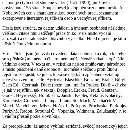
etapou je čtyřicet let studené války (1945–1990), jimž bylo
poskytnuto 158 stran. Soupis hesel je doplněn seznamem nositelů
Nobelových cen s charakteristikou oceněných prací, seznamem
excerpované literatury, rejstříkem osob a věcným rejstříkem.
Hesla jsou stručná, za datem události a jménem osobnosti následuje
většinou citace titulu stěžejní práce (nikoliv už místo vydání
a rozsah) a charakteristika hlavního výsledku. Hned u jména je šifra
příslušného vědního oboru.
V rejstřících jsou (ne vždy) uvedena data osobnosti a rok, u kterého
se s příslušným jménem či termínem může čtenář setkat, a opět šifra
vědního oboru. V textu ani v rejstříku nejsou zmiňovány národnost
a místo působení dané osobnosti, nicméně zběžnou prohlídkou
rejstříku lze zjistit, že jmen, která se nějakým způsobem vztahují
k českým zemím, je 36: Agricola, Blaschke, Bolzano, Brahe, Bürgi,
Čech Ed., Czermak, Divic (pozn. aut.: míněn Prokop Diviš – chyba
je jak v rejstříku, tak v textu), Doppler, Ercker, Freud, Gentzen,
Gödel, Heyrovský, Holub Em., Janski, Kepler, Kekulé, Kolačný,
Komenský-Comenius, Lampa, Landa St., Mach, Macháček V.,
Marci, Mendel, von Mises, Nečas J., Pošepný, Prochaska, Purkinje-
Purkyně, Radon, Strouhal Č., Vopenka, Widmann, Zalužanský (vše
uvádím přesně podle slovníku).
Za předpokladu, že autoři vybírali seriózně, svědčí (teoreticky) jejich