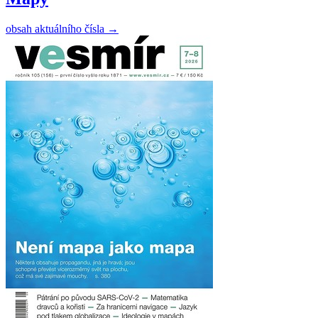
obsah aktuálního čísla
→