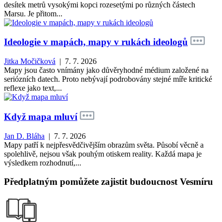
desítek metrů vysokými kopci rozesetými po různých částech
Marsu. Je přitom...
Ideologie v mapách, mapy v rukách ideologů
Jitka Močičková
| 7. 7. 2026
Mapy jsou často vnímány jako důvěryhodné médium založené na
seriózních datech. Proto nebývají podrobovány stejné míře kritické
reflexe jako text,...
Když mapa mluví
Jan D. Bláha
| 7. 7. 2026
Mapy patří k nejpřesvědčivějším obrazům světa. Působí věcně a
spolehlivě, nejsou však pouhým otiskem reality. Každá mapa je
výsledkem rozhodnutí,...
Předplatným pomůžete zajistit budoucnost Vesmíru