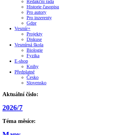
Redakční rada
Historie časopisu
Pro autory
Pro inzerenty
Gdpr
Vesmír+
Projekty
Diskuse
Vesmírná škola
Biologie
Fyzika
E-shop
Knihy
Předplatné
Česko
Slovensko
Aktuální číslo:
2026/7
Téma měsíce:
Mapy