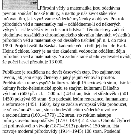
„Přírodní vědy a matematika jsou odedávna
pevnou součástí lidské kultury, a nadto je náš život stále více
určován tím, jak využíváme vědecké myšlenky a objevy. Pokrok
přírodních věd a matematiky má – odhlédneme-li od některých
výkyvů – stále větší vliv na historii lidstva.“ Těmito slovy začíná
předmluva rozsáhlého chronologického slovníku hlavních výsledků
přírodních věd a matematiky od desátého tisíciletí př. n. l. do roku
1990. Projekt zaštítila Saská akademie věd a řídil jej doc. dr. Karl-
Heinz Schlote, který je na této akademii vedoucím oddělení dějin
přírodních věd a matematiky. Na zadní straně obalu vydavatel uvádí,
že počet hesel přesahuje 13 000.
Publikace je rozdělena na devět časových etap. Pro zajímavost
uvedu, jak jsou etapy členěny a jaký je jim věnován prostor.
Prehistorie a rané vyspělé kultury zabírají 15 textových stran, tisíc let
kultury řecko-helenistické spolu se starými kulturami Dálného
východu (600 př. n. l. – 500 n. l.) 43 stran, tisíc let středověku (501–
1450) pokrývá 65 stran. Sto padesáti letům renezance, humanizmu
a reformace (1451–1600), kdy se začala evropská věda probouzet,
je věnováno 43 stran, sto sedmdesáti letům vědecké revoluce
a racionalizmu (1601–1770) 132 stran, sto rokům nástupu
průmyslového hospodářství (1770–1870) 214 stran. Období čtyřiceti
let průmyslového vývoje (1871–1913) pokrývá 150 stran, léta
rozvoje moderní přírodovědy (1914–1945) 108 stran. Poslední