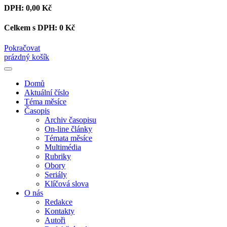
DPH:
0,00 Kč
Celkem s DPH:
0 Kč
Pokračovat
prázdný košík
Domů
Aktuální číslo
Téma měsíce
Časopis
Archiv časopisu
On-line články
Témata měsíce
Multimédia
Rubriky
Obory
Seriály
Klíčová slova
O nás
Redakce
Kontakty
Autoři