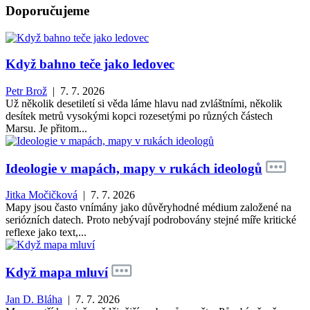
Doporučujeme
Když bahno teče jako ledovec
Petr Brož
| 7. 7. 2026
Už několik desetiletí si věda láme hlavu nad zvláštními, několik
desítek metrů vysokými kopci rozesetými po různých částech
Marsu. Je přitom...
Ideologie v mapách, mapy v rukách ideologů
Jitka Močičková
| 7. 7. 2026
Mapy jsou často vnímány jako důvěryhodné médium založené na
seriózních datech. Proto nebývají podrobovány stejné míře kritické
reflexe jako text,...
Když mapa mluví
Jan D. Bláha
| 7. 7. 2026