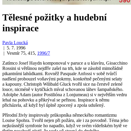
Tělesné požitky a hudební
inspirace
Pavla Loucká
| 5. 7. 1996
| Vesmír 75, 415,
1996/7
Zatímco Josef Haydn komponoval v paruce a u klavíru, Gioacchino
Rossini si většinou nejdřív zašel na trh, kde se zásobil mimořádně
pikantními lahůdkami. Rovněž Pasquale Anfossi v sobě tvůrčí
nadšení probouzel voňavými pokrmy, konkrétně pečenými selaty
a kapouny. Christoph Wilibald Gluck tvořil sice na čerstvě zelené
louce, nicméně v kytičkách míval schovanou láhev šampaňského.
Adolphe Adam (autor
Postilióna z Lonjumeau
) si v největším vedru
lehal na pohovku a přikrýval se peřinou. Inspirace k němu
přicházela, až když byl úplně zpocený a zpola udušený.
Přírodní živly inspirovaly průkopníka německého romantizmu
Louise Spohra. Tvořil nejen při požáru, ale i za povodně. Téma jeho
nejkrásnější symfonie ho napadlo, když ve svém vídeňském bytě ve
třetím poschodí zjistil, že voda už stoupá do druhého.