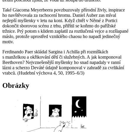
Také Giacoma Meyerbeera povzbuzovaly přírodní živly, inspirace
ho navštěvovala za rachocení hromu. Daniel Auber zas míval
nejlepší myšlenky v letu na koni. Když chtěl v
Němé z Portici
dokončit sborovou scénu z trhu, přiřítil se koňmo do pařížské
tržnice. Prý potom s klidem zaplatil za roztlučená vejce a rozšlapané
máslo, protože uprostřed vzniklého chaosu ho napadl jedinečný
motiv.
Ferdinando Paer skládal
Sargina
i
Achilla
při rozmíškách
s manželkou a okřikování dětí či služebných. A jak komponoval
Beethoven? Nejvznešenější myšlenky ho snad napadaly v ranní
lázni a scherzo
Deváté
údajně komponoval v zahradě za cvrlikání
vrabců. (Hudební výchova
4
, 50, 1995–6/3)
Obrázky