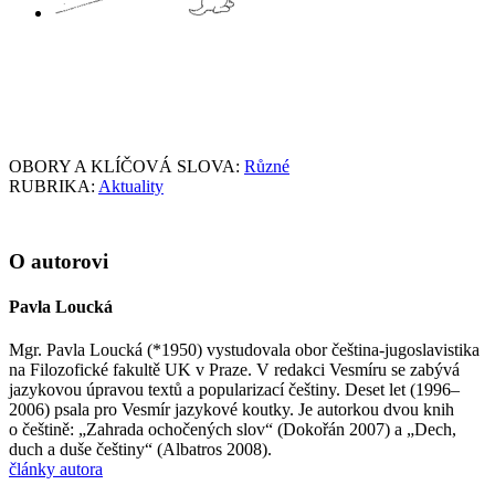
OBORY A KLÍČOVÁ SLOVA:
Různé
RUBRIKA:
Aktuality
O autorovi
Pavla Loucká
Mgr. Pavla Loucká (*1950) vystudovala obor čeština-jugoslavistika
na Filozofické fakultě UK v Praze. V redakci Vesmíru se zabývá
jazykovou úpravou textů a popularizací češtiny. Deset let (1996–
2006) psala pro Vesmír jazykové koutky. Je autorkou dvou knih
o češtině: „Zahrada ochočených slov“ (Dokořán 2007) a „Dech,
duch a duše češtiny“ (Albatros 2008).
články autora