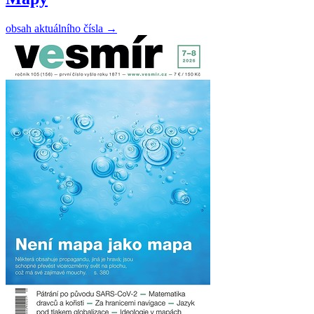
obsah aktuálního čísla
→