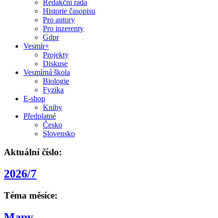
Redakční rada
Historie časopisu
Pro autory
Pro inzerenty
Gdpr
Vesmír+
Projekty
Diskuse
Vesmírná škola
Biologie
Fyzika
E-shop
Knihy
Předplatné
Česko
Slovensko
Aktuální číslo:
2026/7
Téma měsíce:
Mapy