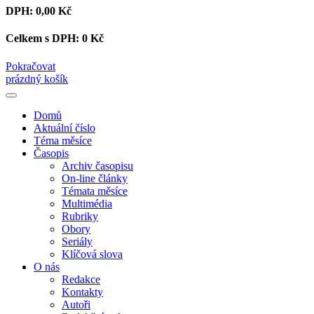
DPH:
0,00 Kč
Celkem s DPH:
0 Kč
Pokračovat
prázdný košík
Domů
Aktuální číslo
Téma měsíce
Časopis
Archiv časopisu
On-line články
Témata měsíce
Multimédia
Rubriky
Obory
Seriály
Klíčová slova
O nás
Redakce
Kontakty
Autoři