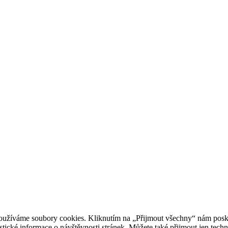
oužíváme soubory cookies. Kliknutím na „Přijmout všechny“ nám posky
istické informace o návštěvnosti stránek. Můžete také přijmout jen tec