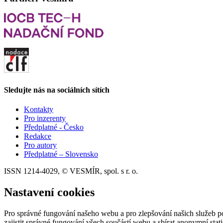
Sledujte nás na sociálních sítích
Kontakty
Pro inzerenty
Předplatné - Česko
Redakce
Pro autory
Předplatné – Slovensko
ISSN 1214-4029, © VESMÍR, spol. s r. o.
Nastavení cookies
Pro správné fungování našeho webu a pro zlepšování našich služeb p
zajistit správné fungování všech součástí webu a sbírat anonymní stat