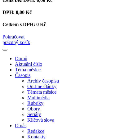
Cena bez DPH:
0,00 Kč
DPH:
0,00 Kč
Celkem s DPH:
0 Kč
Pokračovat
prázdný košík
Domů
Aktuální číslo
Téma měsíce
Časopis
Archiv časopisu
On-line články
Témata měsíce
Multimédia
Rubriky
Obory
Seriály
Klíčová slova
O nás
Redakce
Kontakty