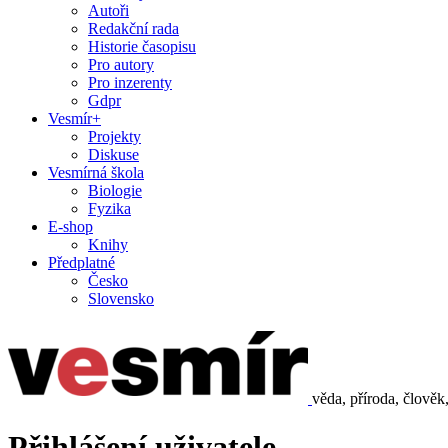
Autoři
Redakční rada
Historie časopisu
Pro autory
Pro inzerenty
Gdpr
Vesmír+
Projekty
Diskuse
Vesmírná škola
Biologie
Fyzika
E-shop
Knihy
Předplatné
Česko
Slovensko
věda, příroda, člověk
Přihlášení uživatele