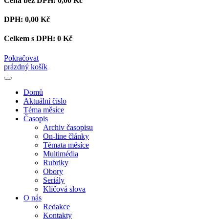
Cena bez DPH:
0,00 Kč
DPH:
0,00 Kč
Celkem s DPH:
0 Kč
Pokračovat
prázdný košík
Domů
Aktuální číslo
Téma měsíce
Časopis
Archiv časopisu
On-line články
Témata měsíce
Multimédia
Rubriky
Obory
Seriály
Klíčová slova
O nás
Redakce
Kontakty