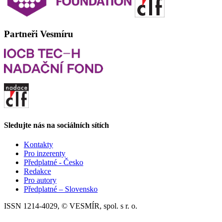
Partneři Vesmíru
Sledujte nás na sociálních sítích
Kontakty
Pro inzerenty
Předplatné - Česko
Redakce
Pro autory
Předplatné – Slovensko
ISSN 1214-4029, © VESMÍR, spol. s r. o.