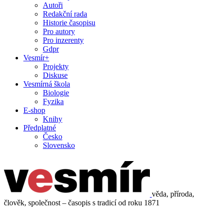
Autoři
Redakční rada
Historie časopisu
Pro autory
Pro inzerenty
Gdpr
Vesmír+
Projekty
Diskuse
Vesmírná škola
Biologie
Fyzika
E-shop
Knihy
Předplatné
Česko
Slovensko
věda, příroda,
člověk, společnost – časopis s tradicí od roku 1871